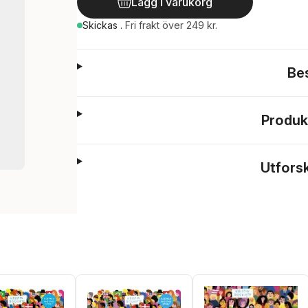
Lägg i varukorg
Skickas
.
Fri frakt över 249 kr.
Be
Produk
Utfors