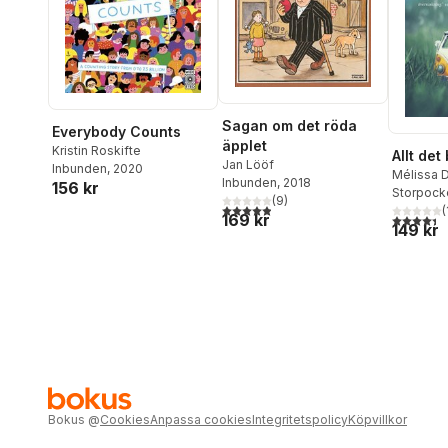
Sagan om det röda
Everybody Counts
äpplet
Kristin Roskifte
Allt det
Jan Lööf
Inbunden
, 2020
Mélissa 
Inbunden
, 2018
156 kr
Storpock
(
9
)
4,9
utav 5 stjärnor. Totalt antal röster:
(
169 kr
4,4
utav 5 
149 kr
Bokus
@
Cookies
Anpassa cookies
Integritetspolicy
Köpvillkor