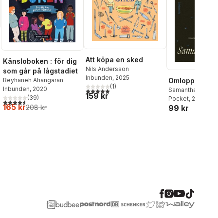
Att köpa en sked
Känsloboken : för dig
Nils Andersson
som går på lågstadiet
Inbunden
, 2025
Reyhaneh Ahangaran
Omloppsbano
(
1
)
Inbunden
, 2020
Samantha Harve
5,0
utav 5 stjärnor. Totalt antal röster:
159 kr
(
39
)
Pocket
, 2026
4,6
utav 5 stjärnor. Totalt antal röster:
165 kr
208 kr
99 kr