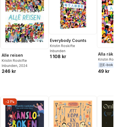
Everybody Counts
Kristin Roskifte
Inbunden
Alla räknas
Alle reisen
1 108 kr
Kristin Roskifte
Kristin Roskifte
E-bok
2019
Inbunden
, 2024
246 kr
49 kr
-21%