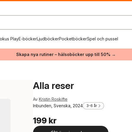
okus Play
E-böcker
Ljudböcker
Pocketböcker
Spel och pussel
Skapa nya rutiner – hälsoböcker upp till 50% →
Alla reser
Av
Kristin Roskifte
Inbunden, Svenska, 2024
3-6 år
199 kr