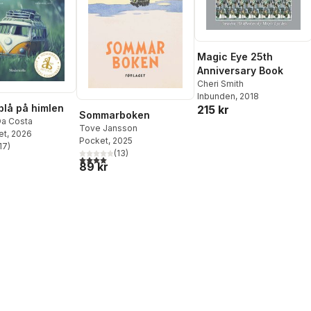
Magic Eye 25th
Anniversary Book
Cheri Smith
Inbunden
, 2018
 blå på himlen
215 kr
Sommarboken
Da Costa
Tove Jansson
et
, 2026
Pocket
, 2025
17
)
stjärnor. Totalt antal röster:
(
13
)
4,0
utav 5 stjärnor. Totalt antal röster:
89 kr