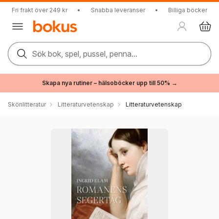
Fri frakt över 249 kr
•
Snabba leveranser
•
Billiga böcker
Sök bok, spel, pussel, penna...
Skapa nya rutiner – hälsoböcker upp till 50% →
Skönlitteratur
Litteraturvetenskap
Litteraturvetenskap