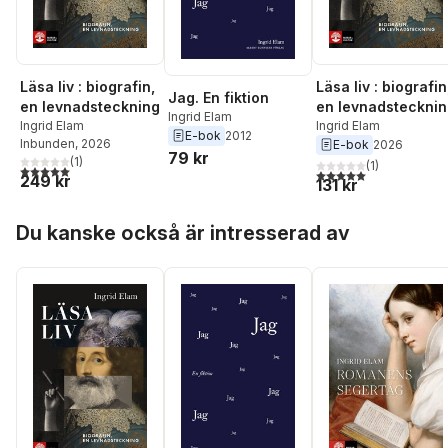
Läsa liv : biografin,
Läsa liv : biografin
Jag. En fiktion
en levnadsteckning
en levnadsteckni
Ingrid Elam
Ingrid Elam
Ingrid Elam
E-bok
2012
Inbunden
, 2026
E-bok
2026
79 kr
(
1
)
(
1
)
5,0
utav 5 stjärnor. Totalt antal röster:
5,0
utav 5 stjärnor. Tota
249 kr
131 kr
Hoppa över listan
Du kanske också är intresserad av