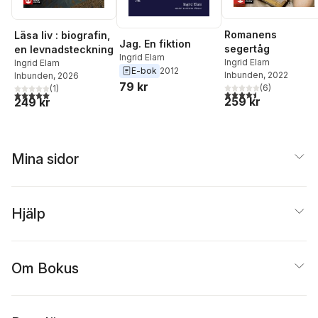
Romanens
Läsa liv : biografin,
Jag. En fiktion
segertåg
en levnadsteckning
Ingrid Elam
Ingrid Elam
Ingrid Elam
E-bok
2012
Inbunden
, 2022
Inbunden
, 2026
79 kr
(
6
)
(
1
)
4,5
utav 5 stjärnor. Tota
5,0
utav 5 stjärnor. Totalt antal röster:
259 kr
249 kr
Mina sidor
Hjälp
Om Bokus