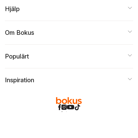
Hjälp
Om Bokus
Populärt
Inspiration
Bokus
@
Cookies
Anpassa cookies
Integritetspolicy
Köpvillkor