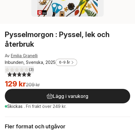
Pysselmorgon : Pyssel, lek och
återbruk
Av
Emilia Granelli
Inbunden, Svenska, 2025
6-9 år
(
3
)
5,0
utav 5 stjärnor. Totalt antal röster:
129 kr
209 kr
Lägg i varukorg
Skickas
.
Fri frakt över 249 kr.
Fler format och utgåvor