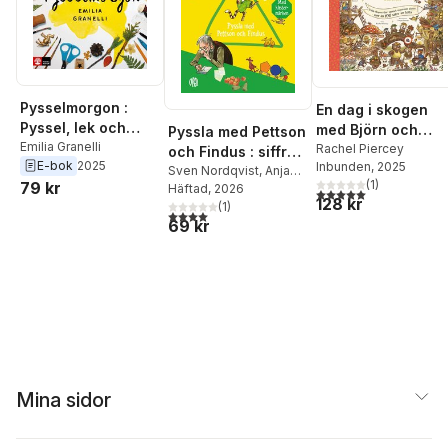
Pysselmorgon :
En dag i skogen
Pyssel, lek och
med Björn och
Pyssla med Pettson
återbruk
Emilia Granelli
hans vänner
Rachel Piercey
och Findus : siffror
E-bok
2025
Inbunden
, 2025
och former med
Sven Nordqvist
,
Anja
(
1
)
79 kr
Eriksson
Häftad
, 2026
klistermärken
5,0
utav 5 stjärnor. Tota
128 kr
(
1
)
4,0
utav 5 stjärnor. Totalt antal röster:
69 kr
Mina sidor