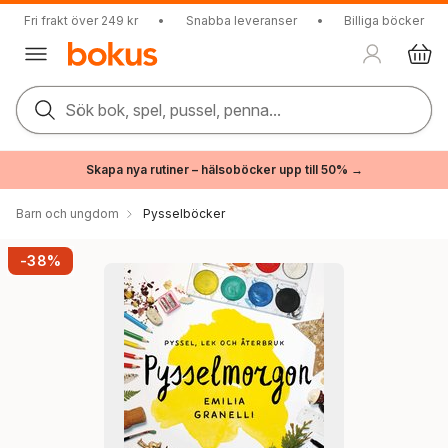
Fri frakt över 249 kr
•
Snabba leveranser
•
Billiga böcker
Sök bok, spel, pussel, penna...
Skapa nya rutiner – hälsoböcker upp till 50% →
Barn och ungdom
Pysselböcker
-38%