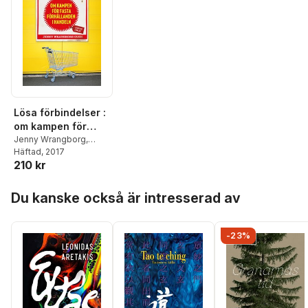
Lösa förbindelser :
om kampen för
fasta förhållanden
Jenny Wrangborg
,
Cecilia Alstermark
Häftad
, 2017
,
i handeln
210 kr
Leonidas Aretakis
,
Frida Bengtsson
,
Hoppa över listan
Cecilia Berggren
,
David
Du kanske också är intresserad av
Eklind Kloo
,
Olav
Fumarola Unsgaard
,
Magnus Färnebo
,
-23%
Susanna Gideonsson
,
Karin Lindgren
Strömbäck
,
Elina
Pahnke
,
Erika
Petersson
,
Josefin
Sand
,
Elinor Torp