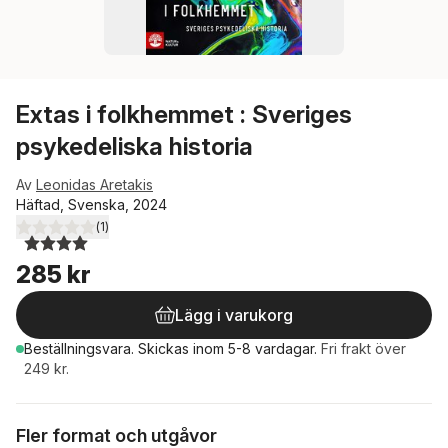
Extas i folkhemmet : Sveriges
psykedeliska historia
Av
Leonidas Aretakis
Häftad, Svenska, 2024
(
1
)
4,0
utav 5 stjärnor. Totalt antal röster:
285 kr
Lägg i varukorg
Beställningsvara.
Skickas
inom 5-8 vardagar
.
Fri frakt över
249 kr.
Fler format och utgåvor