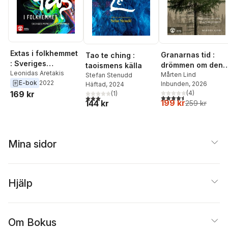
Extas i folkhemmet
Granarnas tid :
Tao te ching :
: Sveriges
drömmen om den
taoismens källa
psykedeliska
Leonidas Aretakis
otämjda skogen
Mårten Lind
Stefan Stenudd
E-bok
2022
historia
Inbunden
, 2026
Häftad
, 2024
(
4
)
169 kr
(
1
)
4,5
utav 5 stjärnor. Tota
3,0
utav 5 stjärnor. Totalt antal röster:
199 kr
144 kr
259 kr
Mina sidor
Hjälp
Om Bokus