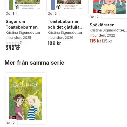
Del 1
Del 2
Del 2
Sagor om
Tomtebobarnen
Spökläraren
Tomtebobarnen
och det gåtfulla
Kristina Sigunsdotter
,
Kristina Sigunsdotter
ägget
Kristina Sigunsdotter
Jenny Jordahl
Inbunden
, 2022
Inbunden
, 2025
Inbunden
, 2026
115 kr
135 kr
189 kr
(
1
)
5,0
utav 5 stjärnor. Totalt antal röster:
249 kr
Hoppa över listan
Mer från samma serie
Del 2