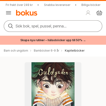
Fri frakt över 249 kr
•
Snabba leveranser
•
Billiga böcker
Sök bok, spel, pussel, penna...
Skapa nya rutiner – hälsoböcker upp till 50% →
Barn och ungdom
Barnböcker 6-9 år
Kapitelböcker