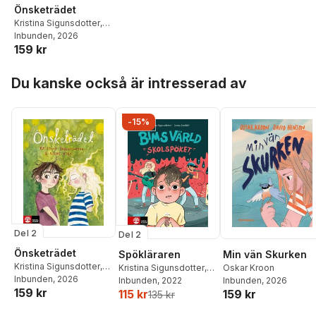
Önsketrädet
Kristina Sigunsdotter
,
Signe Kjær
Inbunden
, 2026
159 kr
Hoppa över listan
Du kanske också är intresserad av
-15%
Del 2
Del 2
Önsketrädet
Spökläraren
Min vän Skurken
Kristina Sigunsdotter
,
Kristina Sigunsdotter
,
Oskar Kroon
Signe Kjær
Inbunden
, 2026
Jenny Jordahl
Inbunden
, 2022
Inbunden
, 2026
159 kr
115 kr
159 kr
135 kr