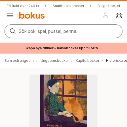
Fri frakt över 249 kr
•
Snabba leveranser
•
Billiga böcker
Sök bok, spel, pussel, penna...
Skapa nya rutiner – hälsoböcker upp till 50% →
Barn och ungdom
Ungdomsböcker
Kapitelböcker
Historiska b