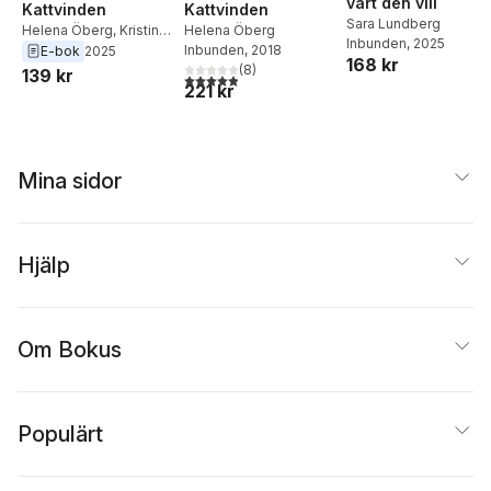
vart den vill
Kattvinden
Kattvinden
Sara Lundberg
Helena Öberg
,
Kristin
Helena Öberg
Inbunden
, 2025
Lidström
Inbunden
, 2018
E-bok
2025
168 kr
(
8
)
139 kr
4,9
utav 5 stjärnor. Totalt antal röster:
221 kr
Mina sidor
Hjälp
Om Bokus
Populärt