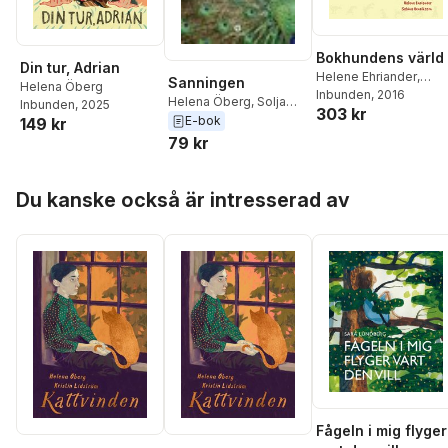
Bokhundens värld
Din tur, Adrian
Helene Ehriander
,
Sanningen
Helena Öberg
Sabina Henriksson
Inbunden
, 2016
,
Helena Öberg
,
Solja
Inbunden
, 2025
303 kr
Jeanette Bergenstav
,
Krapu
E-bok
149 kr
Åsa-Lo Ekstrand
,
Ann
79 kr
Gomér
,
Ingrid Jönsso
Camilla Ljungdahl
,
Hoppa över listan
Jeanette Palm
,
Viktori
Du kanske också är intresserad av
Ringqvist
,
Susanne
Schneider
,
Ingerun
Sjösvärd
,
Linda
Sturesson
,
Helena
Öberg
,
Angelica Öhrn
Fågeln i mig flyger