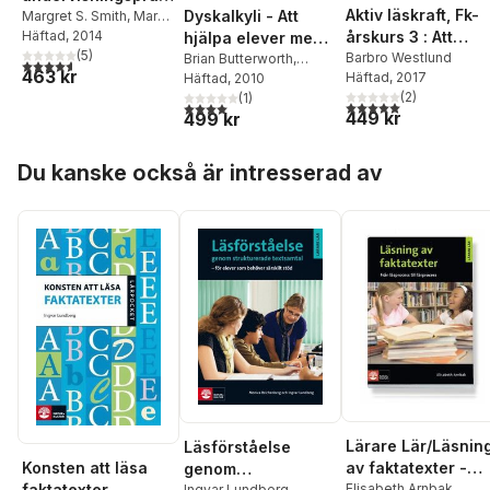
Aktiv läskraft, Fk-
Dyskalkyli - Att
iker i matematik :
Margret S. Smith
,
Mary
årskurs 3 : Att
Kay Stein
Häftad
, 2014
hjälpa elever med
för att planera och
(
5
)
undervisa i
Barbro Westlund
specifika
Brian Butterworth
,
leda rika
4,6
utav 5 stjärnor. Totalt antal röster:
463 kr
Häftad
, 2017
Dorian Yeo
Häftad
, 2010
lässtrategier för
matematiksvårighet
matematiska
(
2
)
(
1
)
förståelse
er : Dyskalkyli - Att
diskussioner
5,0
utav 5 stjärnor. Tota
4,0
utav 5 stjärnor. Totalt antal röster:
449 kr
499 kr
hjälpa elever med
specifika
Hoppa över listan
Du kanske också är intresserad av
matematiksvårighet
er
Lärare Lär/Läsnin
Läsförståelse
av faktatexter -
Konsten att läsa
genom
från läsprocess til
Elisabeth Arnbak
faktatexter
Ingvar Lundberg
,