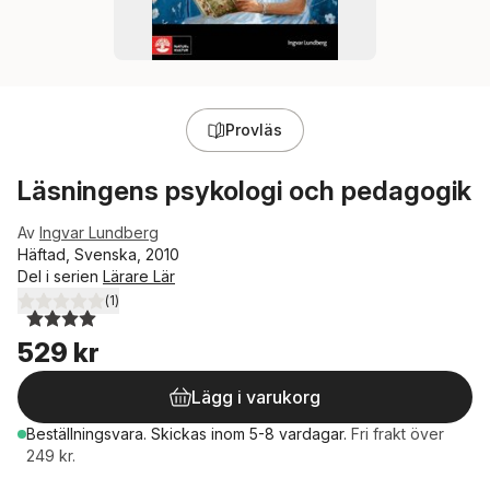
Provläs
Läsningens psykologi och pedagogik
Av
Ingvar Lundberg
Häftad, Svenska, 2010
Del i serien
Lärare Lär
(
1
)
4,0
utav 5 stjärnor. Totalt antal röster:
529 kr
Lägg i varukorg
Beställningsvara.
Skickas
inom 5-8 vardagar
.
Fri frakt över
249 kr.