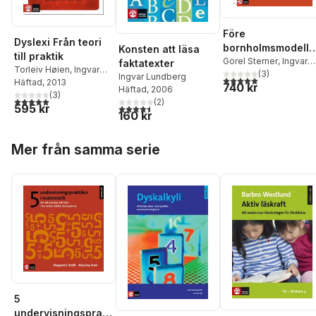
Före
Dyslexi Från teori
bornholmsmodelle
Konsten att läsa
till praktik
- språksamlingar i
Görel Sterner
,
Ingvar
faktatexter
Torleiv Høien
,
Ingvar
Lundberg
(
3
)
förskolan, andra
Ingvar Lundberg
5,0
utav 5 stjärnor. Tota
Lundberg
Häftad
, 2013
740 kr
upplagan
Häftad
, 2006
(
3
)
5,0
utav 5 stjärnor. Totalt antal röster:
(
2
)
595 kr
4,5
utav 5 stjärnor. Totalt antal röster:
160 kr
Hoppa över listan
Mer från samma serie
5
undervisningsprakt