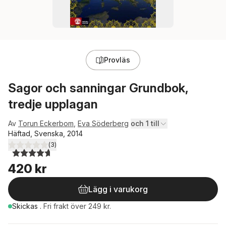
Provläs
Sagor och sanningar Grundbok,
tredje upplagan
Av
Torun Eckerbom
,
Eva Söderberg
och 1 till
Häftad, Svenska, 2014
(
3
)
4,7
utav 5 stjärnor. Totalt antal röster:
420 kr
Lägg i varukorg
Skickas
.
Fri frakt över 249 kr.