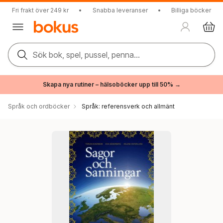
Fri frakt över 249 kr
•
Snabba leveranser
•
Billiga böcker
Sök bok, spel, pussel, penna...
Skapa nya rutiner – hälsoböcker upp till 50% →
Språk och ordböcker
Språk: referensverk och allmänt