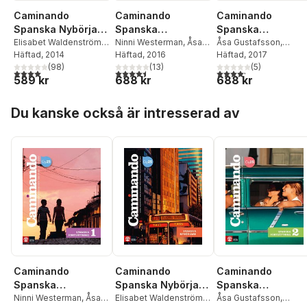
Caminando
Caminando
Caminando
Spanska Nybörjare
Spanska
Spanska
Lärobok inkl ljud
Elisabet Waldenström
,
Fortsättning 1
Ninni Westerman
,
Åsa
Fortsättning 2
Åsa Gustafsson
,
Ninni Westerman
Häftad
, 2014
,
Åsa
Gustafsson
Häftad
, 2016
,
Elisabet
Elisabet Waldenström
Häftad
, 2017
,
Lärobok inkl ljud
Lärobok inkl ljud
Bretz
,
Åsa Gustafsson
(
98
)
,
Waldenström
(
13
)
,
Märet
Ninni Westerman
(
5
)
4,0
utav 5 stjärnor. Totalt antal röster:
4,5
utav 5 stjärnor. Totalt antal röster:
4,2
utav 5 stjärnor. Tota
589 kr
688 kr
688 kr
Märet Wik-Bretz
Wik-Bretz
Hoppa över listan
Du kanske också är intresserad av
Caminando
Caminando
Caminando
Spanska
Spanska Nybörjare
Spanska
Fortsättning 1
Ninni Westerman
,
Åsa
Lärobok inkl ljud
Elisabet Waldenström
,
Fortsättning 2
Åsa Gustafsson
,