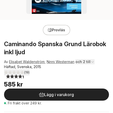
Provläs
Caminando Spanska Grund Lärobok
inkl ljud
Av
Elisabet Waldenström
,
Ninni Westerman
och 2 till
Häftad, Svenska, 2015
(
19
)
4,4
utav 5 stjärnor. Totalt antal röster:
585 kr
Lägg i varukorg
.
Fri frakt över 249 kr.