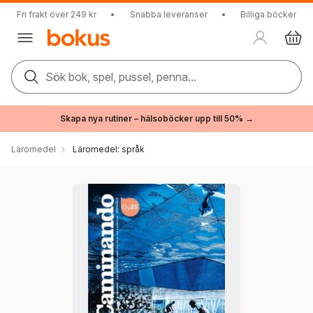
Fri frakt över 249 kr
•
Snabba leveranser
•
Billiga böcker
Sök bok, spel, pussel, penna...
Skapa nya rutiner – hälsoböcker upp till 50% →
Läromedel
Läromedel: språk