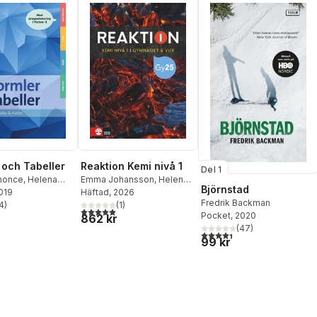
 och Tabeller
Reaktion Kemi nivå 1
Del 1
honce
,
Helena
Emma Johansson
,
Helena
Björnstad
n Thorell
2019
,
Emma
Danielsson Thorell
Häftad
, 2026
Fredrik Backman
on
4
)
(
1
)
stjärnor. Totalt antal röster:
5,0
utav 5 stjärnor. Totalt antal röster:
Pocket
, 2020
862 kr
(
47
)
4,4
utav 5 stjärnor. Totalt ant
99 kr