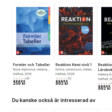
Formler och Tabeller
Reaktion Kemi nivå 1
Reaktio
Rune Alphonce
,
Helena
Emma Johansson
,
Helena
Lärobok
Danielsson Thorell
Häftad
, 2019
,
Emma
Danielsson Thorell
Häftad
, 2026
Vux
Helena D
Johansson
(
4
)
(
1
)
Emma Jo
Häftad
, 
4,8
utav 5 stjärnor. Totalt antal röster:
5,0
utav 5 stjärnor. Totalt antal röster:
259 kr
862 kr
(
5,0
utav 5 
862 kr
Hoppa över listan
Du kanske också är intresserad av