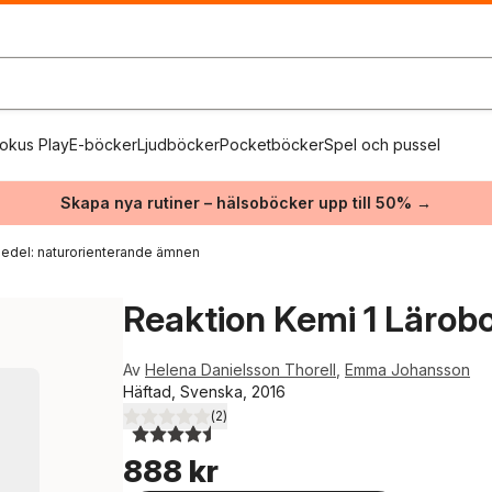
okus Play
E-böcker
Ljudböcker
Pocketböcker
Spel och pussel
Skapa nya rutiner – hälsoböcker upp till 50% →
edel: naturorienterande ämnen
Reaktion Kemi 1 Lärob
Av
Helena Danielsson Thorell
,
Emma Johansson
Häftad, Svenska, 2016
(
2
)
4,5
utav 5 stjärnor. Totalt antal röster:
888 kr