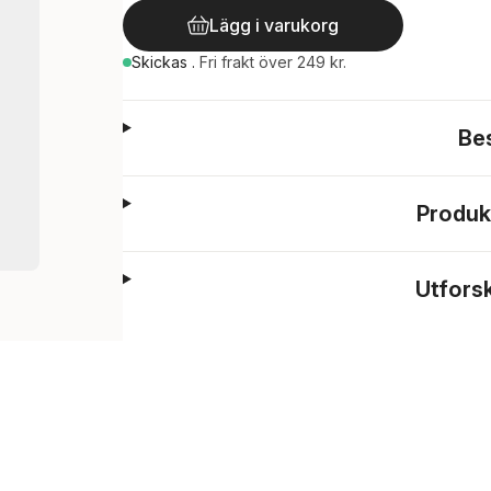
Lägg i varukorg
Skickas
.
Fri frakt över 249 kr.
Be
Produk
Utfors