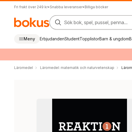
Fri frakt över 249 kr
•
Snabba leveranser
•
Billiga böcker
Sök bok, spel, pussel, penna...
Meny
Erbjudanden
Student
Topplistor
Barn & ungdom
B
Läromedel
Läromedel: matematik och naturvetenskap
Lärom