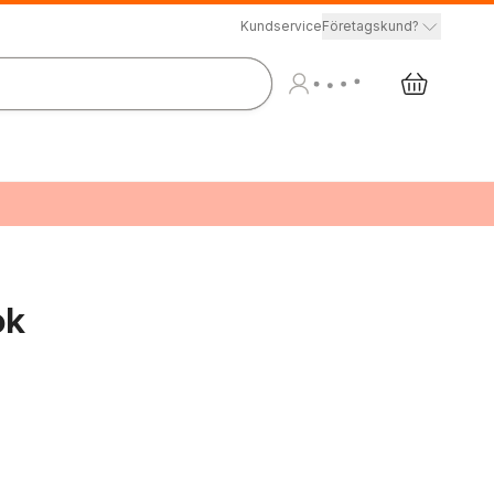
Kundservice
Företagskund?
ok