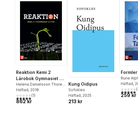
Reaktion Kemi 2
Formler
Lärobok Gymnasiet &
Rune Alp
Danielsso
Häftad
, 
Kung Oidipus
Vux
Helena Danielsson Thorell
,
Johanss
(
Emma Johansson
Häftad
, 2018
Sofokles
4,8
utav 5 
259 kr
(
1
)
Häftad
, 2025
5,0
utav 5 stjärnor. Totalt antal röster:
862 kr
213 kr