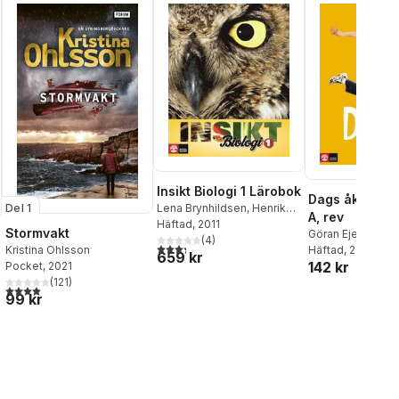
Insikt Biologi 1 Lärobok
Dags åk 6 Öv
Lena Brynhildsen
,
Henrik
Del 1
A, rev
Brändén
Häftad
, 2011
,
Magnus Ehinger
Stormvakt
Göran Ejeman
,
St
(
4
)
3,3
utav 5 stjärnor. Totalt antal röster:
Frennberg
Häftad
, 2009
,
Per O
Kristina Ohlsson
659 kr
142 kr
Pocket
, 2021
(
121
)
4,0
utav 5 stjärnor. Totalt antal röster:
al röster:
99 kr