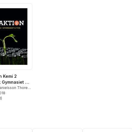
n Kemi 2
 Gymnasiet &
anielsson Thorell
,
hansson
2018
1
)
stjärnor. Totalt antal röster: