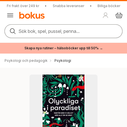
Fri frakt över 249 kr
•
Snabba leveranser
•
Billiga böcker
Sök bok, spel, pussel, penna...
Skapa nya rutiner – hälsoböcker upp till 50% →
Psykologi och pedagogik
Psykologi