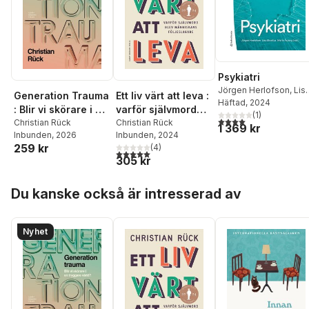
Psykiatri
Jörgen Herlofson
,
Lis
Ett liv värt att leva :
Generation Trauma
Ekselius
Häftad
, 2024
,
Marie Åsber
varför självmord
: Blir vi skörare i en
Ingrid Agartz
(
1
)
,
Miki
4,0
utav 5 stjärnor. Tota
blev människans
Christian Rück
tryggare värld?
Christian Rück
1 369 kr
Agerberg
,
Gerhard
Inbunden
, 2024
Inbunden
, 2026
följeslagare
Andersson
,
Anders
259 kr
(
4
)
Annell
,
Malin
5,0
utav 5 stjärnor. Totalt antal röster:
305 kr
Appelquist
,
Marie Asp
,
Hans Basun
,
Susanne
Hoppa över listan
Bejerot
,
Robert Bodén
Du kanske också är intresserad av
Kristina Bondjers
,
Margaretha Bågedahl-
Strindlund
,
Sofie
Nyhet
Bäärnhielm
,
Marja-Liis
Dahl
,
Cecilia Dhejne
,
Lena Flyckt
,
Oskar
Flygare
,
Yvonne
Freund-Levi
,
Christopher Gillberg
,