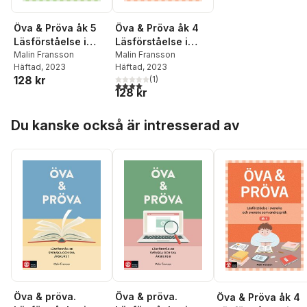
Öva & Pröva åk 5
Öva & Pröva åk 4
Läsförståelse i
Läsförståelse i
svenska och
Malin Fransson
svenska och
Malin Fransson
Häftad
, 2023
Häftad
, 2023
svenska som
svenska som
128 kr
(
1
)
andraspråk
andraspråk
4,0
utav 5 stjärnor. Totalt antal röster:
128 kr
Hoppa över listan
Du kanske också är intresserad av
Öva & pröva.
Öva & pröva.
Öva & Pröva åk 4