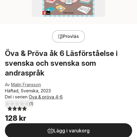
Provläs
Öva & Pröva åk 6 Läsförståelse i
svenska och svenska som
andraspråk
Av
Malin Fransson
Häftad, Svenska, 2023
Del i serien
Öva & pröva 4-6
(
1
)
4,0
utav 5 stjärnor. Totalt antal röster:
128 kr
Lägg i varukorg