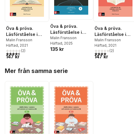
Öva & pröva.
Öva & pröva.
Öva & pröva.
Läsförståelse i
Läsförståelse i
Läsförståelse i
svenska och sva
Malin Fransson
svenska och sva
Malin Fransson
svenska och sva
Malin Fransson
Häftad
, 2025
nivå 1, bok B
Häftad
, 2021
Häftad
, 2021
årskurs 7
årskurs 9
135 kr
(
2
)
(
2
)
4,5
utav 5 stjärnor. Totalt antal röster:
4,0
utav 5 stjärnor. Tota
147 kr
147 kr
Hoppa över listan
Mer från samma serie