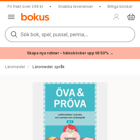
Fri frakt över 249 kr
•
Snabba leveranser
•
Billiga böcker
Sök bok, spel, pussel, penna...
Skapa nya rutiner – hälsoböcker upp till 50% →
Läromedel
Läromedel: språk