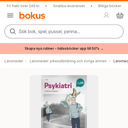
Fri frakt över 249 kr
•
Snabba leveranser
•
Billiga böcker
Sök bok, spel, pussel, penna...
Skapa nya rutiner – hälsoböcker upp till 50% →
Läromedel
Läromedel: yrkesutbildning och övriga ämnen
Läromede