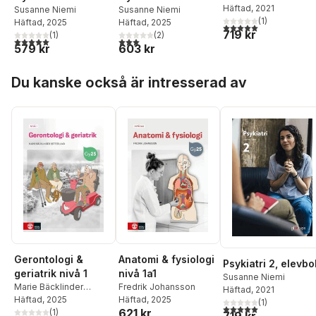
Häftad
, 2021
Susanne Niemi
Susanne Niemi
(
1
)
Häftad
, 2025
Häftad
, 2025
5,0
utav 5 stjärnor. Tota
719 kr
(
1
)
(
2
)
5,0
utav 5 stjärnor. Totalt antal röster:
3,0
utav 5 stjärnor. Totalt antal röster:
579 kr
603 kr
Hoppa över listan
Du kanske också är intresserad av
Gerontologi &
Anatomi & fysiologi
Psykiatri 2, elevbo
geriatrik nivå 1
nivå 1a1
Susanne Niemi
Marie Bäcklinder
Fredrik Johansson
Häftad
, 2021
Setterlund
Häftad
, 2025
Häftad
, 2025
(
1
)
5,0
utav 5 stjärnor. Tota
621 kr
(
1
)
719 kr