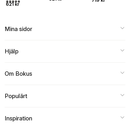
5,0
utav 5 stjärnor. Totalt antal röster:
621 kr
Mina sidor
Hjälp
Om Bokus
Populärt
Inspiration