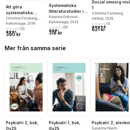
Social omsorg niv
Systematiska
Att göra
1
litteraturstudier i
systematiska
Christina Forsberg
utbildningsvetensk
Katarina Eriksson
litteraturstudier :
Christina Forsberg
,
Häftad
, 2025
Barajas
Kartonnage
,
Christina
, 2013
ap : Vägledning vid
Yvonne Wengström
Kartonnage
, 2016
(
1
)
värdering analys
5,0
utav 5 stjärnor. Tota
Forsberg
(
,
8
Yvonne
)
examensarbeten
621 kr
(
2
)
3,3
utav 5 stjärnor. Totalt antal röster:
och present
3,5
utav 5 stjärnor. Totalt antal röster:
318 kr
Wengström
390 kr
och vetenskapliga
artiklar
Hoppa över listan
Mer från samma serie
Psykiatri 2, bok,
Psykiatri 1, bok,
Psykiatri 2, elevbo
Gy25
Gy25
Susanne Niemi