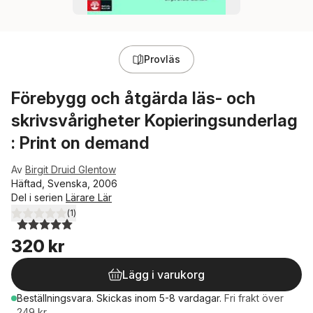
Provläs
Förebygg och åtgärda läs- och
skrivsvårigheter Kopieringsunderlag
: Print on demand
Av
Birgit Druid Glentow
Häftad, Svenska, 2006
Del i serien
Lärare Lär
(
1
)
5,0
utav 5 stjärnor. Totalt antal röster:
320 kr
Lägg i varukorg
Beställningsvara.
Skickas
inom 5-8 vardagar
.
Fri frakt över
249 kr.