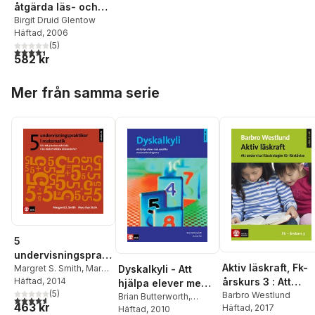
åtgärda läs- och
skrivsvårigheter :
Birgit Druid Glentow
Häftad
, 2006
metodisk handbok
(
5
)
4,4
utav 5 stjärnor. Totalt antal röster:
582 kr
Hoppa över listan
Mer från samma serie
5
undervisningsprakt
Aktiv läskraft, Fk-
Dyskalkyli - Att
iker i matematik :
Margret S. Smith
,
Mary
årskurs 3 : Att
Kay Stein
Häftad
, 2014
hjälpa elever med
för att planera och
(
5
)
undervisa i
Barbro Westlund
specifika
Brian Butterworth
,
leda rika
4,6
utav 5 stjärnor. Totalt antal röster:
463 kr
Häftad
, 2017
Dorian Yeo
Häftad
, 2010
lässtrategier för
matematiksvårighet
matematiska