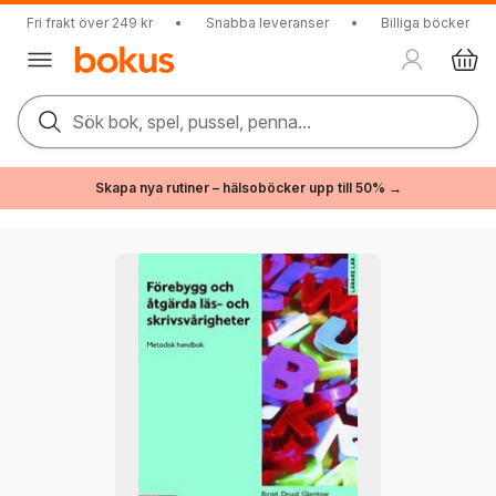
Fri frakt över 249 kr
•
Snabba leveranser
•
Billiga böcker
Sök bok, spel, pussel, penna...
Skapa nya rutiner – hälsoböcker upp till 50% →