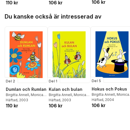
106 kr
110 kr
106 kr
Hoppa över listan
Du kanske också är intresserad av
Del 5
Del 2
Del 1
Hokus och Pokus
Dumlan och Rumlan
Kulan och bulan
Birgitta Annell
,
Monica
Birgitta Annell
,
Monica
Birgitta Annell
,
Monica
Benoit
Häftad
, 2004
Benoit
Häftad
, 2003
Benoit
Häftad
, 2003
106 kr
110 kr
106 kr