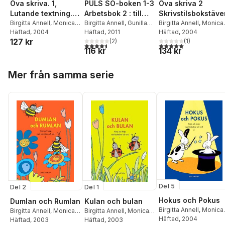
PULS SO-boken 1-3
Öva skriva. 1,
Öva skriva 2
Arbetsbok 2 : till
Lutande textning.
Skrivstilsbokstäve
första upplagan
Birgitta Annell
,
Gunilla
Arbetsbok
Birgitta Annell
,
Monica
Birgitta Annell
,
Monica
Håkansson
Häftad
, 2011
Benoit
Häftad
, 2004
Benoit
Häftad
, 2004
127 kr
(
2
)
(
1
)
4,5
utav 5 stjärnor. Totalt antal röster:
5,0
utav 5 stjärnor. Tota
116 kr
134 kr
Hoppa över listan
Mer från samma serie
Del 5
Del 2
Del 1
Hokus och Pokus
Dumlan och Rumlan
Kulan och bulan
Birgitta Annell
,
Monica
Birgitta Annell
,
Monica
Birgitta Annell
,
Monica
Benoit
Häftad
, 2004
Benoit
Häftad
, 2003
Benoit
Häftad
, 2003