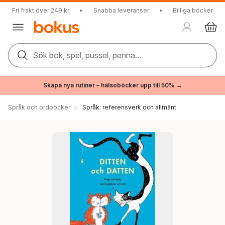
Fri frakt över 249 kr
•
Snabba leveranser
•
Billiga böcker
Sök bok, spel, pussel, penna...
Skapa nya rutiner – hälsoböcker upp till 50% →
Språk och ordböcker
Språk: referensverk och allmänt