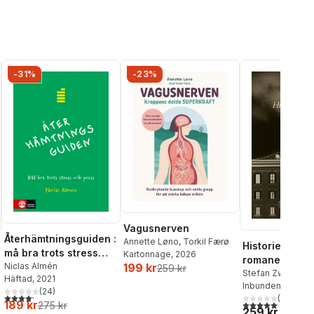
-31%
-23%
Vagusnerven
Återhämtningsguiden :
Annette Løno
,
Torkil Færø
Historier i vär
må bra trots stress
Kartonnage
, 2026
romaner och
199 kr
och press
Niclas Almén
259 kr
kortromaner 1
Stefan Zweig
Häftad
, 2021
Inbunden
, 2024
1942
(
24
)
4,2
utav 5 stjärnor. Totalt antal röster:
(
1
)
189 kr
5,0
utav 5 stjärnor.
275 kr
al röster:
259 kr