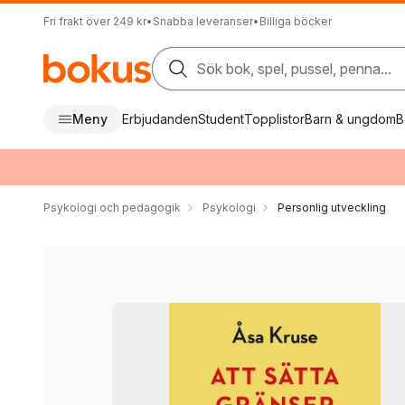
Fri frakt över 249 kr
•
Snabba leveranser
•
Billiga böcker
Sök bok, spel, pussel, penna...
Meny
Erbjudanden
Student
Topplistor
Barn & ungdom
B
Psykologi och pedagogik
Psykologi
Personlig utveckling