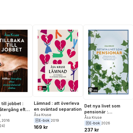
Lämnad : att överleva
till jobbet :
Det nya livet som
en oväntad separation
 återgång efter
pensionär :
Åsa Kruse
elaterad ohälsa
e
förberedelser,
Åsa Kruse
E-bok
2019
, 2016
E-bok
2026
funderingar och
24
)
169 kr
stjärnor. Totalt antal röster:
237 kr
förändringar