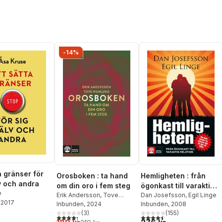
-14%
a gränser för
Orosboken : ta hand
Hemligheten : från
lv och andra
om din oro i fem steg
ögonkast till varaktig
e
Erik Andersson
,
Tove
relation
Dan Josefsson
,
Egil Linge
2017
Wahlund
Inbunden
, 2024
Inbunden
, 2008
(
3
)
(
155
)
4,3
utav 5 stjärnor. Totalt antal röster:
4,5
utav 5 stjärnor. Totalt ant