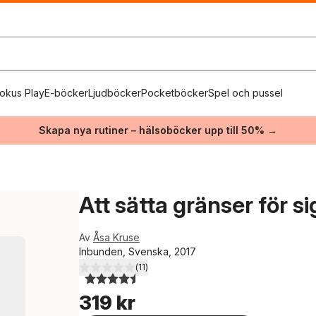
okus Play
E-böcker
Ljudböcker
Pocketböcker
Spel och pussel
Skapa nya rutiner – hälsoböcker upp till 50% →
Att sätta gränser för s
Av
Åsa Kruse
Inbunden, Svenska, 2017
(
11
)
4,5
utav 5 stjärnor. Totalt antal röster:
319 kr