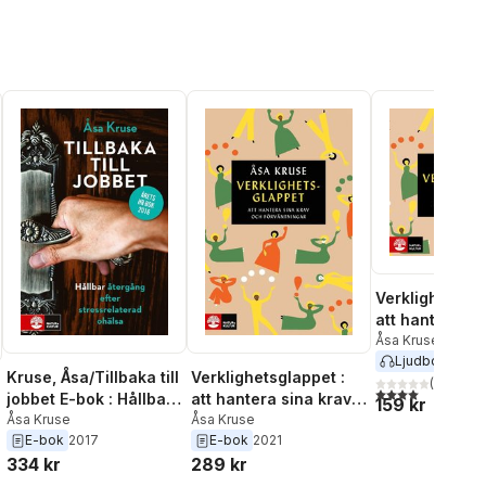
Verklighetsgla
att hantera si
och förväntni
Åsa Kruse
Ljudbok
2021
Kruse, Åsa/Tillbaka till
Verklighetsglappet :
(
2
)
4,0
utav 5 stjärnor
jobbet E-bok : Hållbar
att hantera sina krav
159 kr
återgång efter
Åsa Kruse
och förväntningar
Åsa Kruse
E-bok
2017
E-bok
2021
stressrelate
334 kr
289 kr