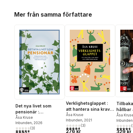
Hoppa över listan
Mer från samma författare
Verklighetsglappet :
Tillbaka 
Det nya livet som
att hantera sina krav
hållbar
pensionär :
och förväntningar
Åsa Kruse
stressr
Åsa Krus
förberedelser,
Åsa Kruse
Inbunden
, 2021
Inbunden
Inbunden
, 2026
funderingar och
(
3
)
(
4,7
utav 5 stjärnor. Totalt antal röster:
(
3
)
4,7
utav 5 
förändringar
4,7
utav 5 stjärnor. Totalt antal röster:
276 kr
329 kr