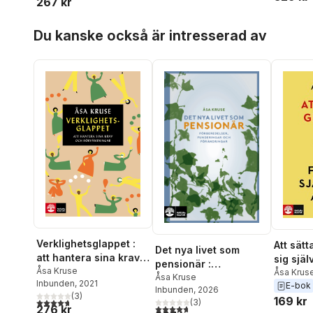
267 kr
Hoppa över listan
Du kanske också är intresserad av
Verklighetsglappet :
Att sätt
Det nya livet som
att hantera sina krav
sig sjä
pensionär :
och förväntningar
Åsa Kruse
Åsa Krus
förberedelser,
Åsa Kruse
Inbunden
, 2021
E-bok
Inbunden
, 2026
funderingar och
(
3
)
169 kr
4,7
utav 5 stjärnor. Totalt antal röster:
(
3
)
förändringar
4,7
utav 5 stjärnor. Totalt antal röster:
276 kr