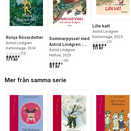
Lille katt
Astrid Lindgren
Kartonnage
, 2023
Ronja Rövardotter
Sommarpyssel med
(
7
)
Astrid Lindgren
Astrid Lindgren :
4,7
utav 5 stjärnor. Tota
111 kr
Kartonnage
, 2014
med klistermärken
Astrid Lindgren
(
11
)
Häftad
, 2025
4,6
utav 5 stjärnor. Totalt antal röster:
171 kr
(
4
)
4,5
utav 5 stjärnor. Totalt antal röster:
81 kr
Hoppa över listan
Mer från samma serie