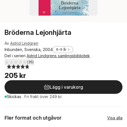
Bröderna Lejonhjärta
Av
Astrid Lindgren
Inbunden, Svenska, 2004
6-9 år
Del i serien
Astrid Lindgrens samlingsbibliotek
(
35
)
4,8
utav 5 stjärnor. Totalt antal röster:
205 kr
Lägg i varukorg
Skickas
.
Fri frakt över 249 kr.
Fler format och utgåvor
Visa alla