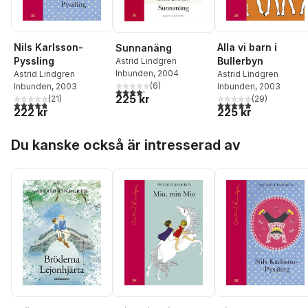
Nils Karlsson-
Alla vi barn i
Sunnanäng
Pyssling
Bullerbyn
Astrid Lindgren
Inbunden
, 2004
Astrid Lindgren
Astrid Lindgren
(
6
)
Inbunden
, 2003
Inbunden
, 2003
4,2
utav 5 stjärnor. Totalt antal röster:
225 kr
(
21
)
(
29
)
4,8
utav 5 stjärnor. Totalt antal röster:
4,9
utav 5 stjärnor. Tota
222 kr
225 kr
Hoppa över listan
Du kanske också är intresserad av