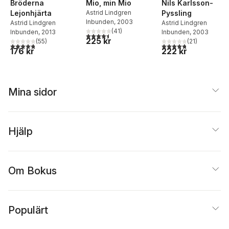
Bröderna
Mio, min Mio
Nils Karlsson-
Lejonhjärta
Astrid Lindgren
Pyssling
Inbunden
, 2003
Astrid Lindgren
Astrid Lindgren
(
41
)
Inbunden
, 2013
Inbunden
, 2003
4,5
utav 5 stjärnor. Totalt antal röster:
225 kr
(
55
)
(
21
)
4,8
utav 5 stjärnor. Totalt antal röster:
4,8
utav 5 stjärnor. Tota
176 kr
222 kr
Mina sidor
Hjälp
Om Bokus
Populärt