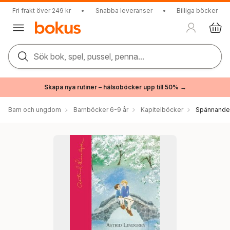
Fri frakt över 249 kr
•
Snabba leveranser
•
Billiga böcker
Sök bok, spel, pussel, penna...
Skapa nya rutiner – hälsoböcker upp till 50% →
Barn och ungdom
Barnböcker 6-9 år
Kapitelböcker
Spännande 