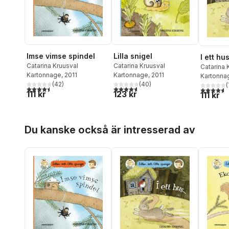
Imse vimse spindel
Lilla snigel
I ett hus
Catarina Kruusval
Catarina Kruusval
Catarina 
Kartonnage
, 2011
Kartonnage
, 2011
Kartonna
(
42
)
(
40
)
(
4,5
utav 5 stjärnor. Totalt antal röster:
4,6
utav 5 stjärnor. Totalt antal röster:
4,6
utav 5 
111 kr
123 kr
111 kr
Hoppa över listan
Du kanske också är intresserad av