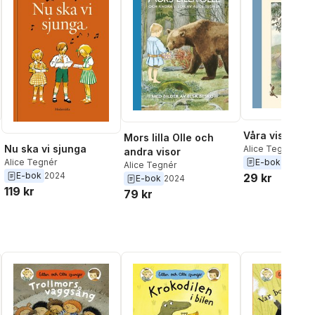
Våra visor
Mors lilla Olle och
Nu ska vi sjunga
Alice Tegnér
andra visor
E-bok
2020
Alice Tegnér
Alice Tegnér
E-bok
2024
29 kr
E-bok
2024
119 kr
79 kr