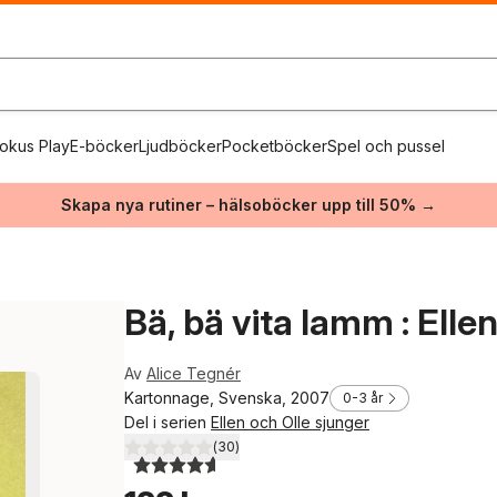
okus Play
E-böcker
Ljudböcker
Pocketböcker
Spel och pussel
Skapa nya rutiner – hälsoböcker upp till 50% →
Bä, bä vita lamm : Elle
Av
Alice Tegnér
Kartonnage, Svenska, 2007
0-3 år
Del i serien
Ellen och Olle sjunger
(
30
)
4,6
utav 5 stjärnor. Totalt antal röster: