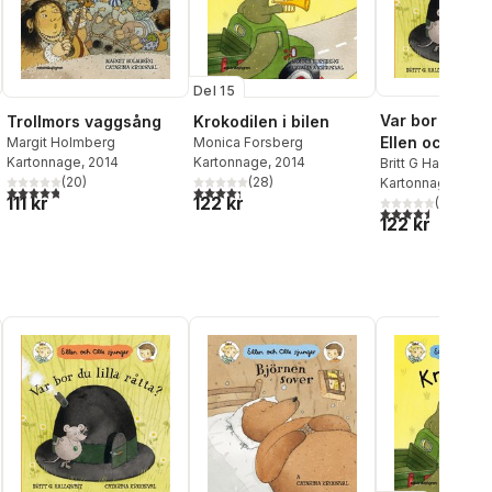
Del 15
Var bor du lilla
Trollmors vaggsång
Krokodilen i bilen
Ellen och Olle
Margit Holmberg
Monica Forsberg
Kartonnage
, 2014
Kartonnage
, 2014
Britt G Hallqvist
(
20
)
(
28
)
Kartonnage
, 200
4,8
utav 5 stjärnor. Totalt antal röster:
4,3
utav 5 stjärnor. Totalt antal röster:
111 kr
122 kr
(
42
)
4,5
utav 5 stjärnor.
al röster:
122 kr