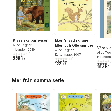
Klassiska barnvisor
Ekorr'n satt i granen :
Alice Tegnér
Ellen och Olle sjunger
Våra vi
Inbunden
, 2019
Alice Tegnér
Alice Te
(
10
)
Kartonnage
, 2007
4,0
utav 5 stjärnor. Totalt antal röster:
Inbunden
325 kr
(
38
)
4,7
utav 5 stjärnor. Totalt antal röster:
(
122 kr
4,0
utav 5 
196 kr
Hoppa över listan
Mer från samma serie