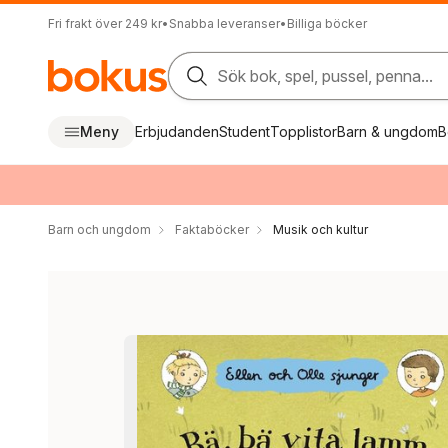
Fri frakt över 249 kr
•
Snabba leveranser
•
Billiga böcker
Sök bok, spel, pussel, penna...
Meny
Erbjudanden
Student
Topplistor
Barn & ungdom
B
Barn och ungdom
Faktaböcker
Musik och kultur