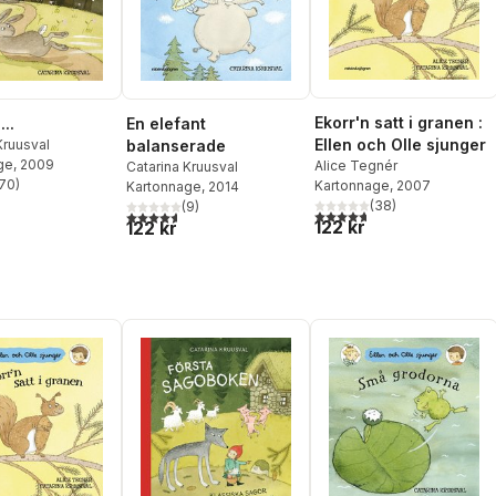
Ekorr'n satt i granen :
...
En elefant
Ellen och Olle sjunger
Kruusval
balanserade
ge
, 2009
Alice Tegnér
Catarina Kruusval
70
)
Kartonnage
, 2007
Kartonnage
, 2014
stjärnor. Totalt antal röster:
(
38
)
(
9
)
4,7
utav 5 stjärnor. Totalt ant
4,6
utav 5 stjärnor. Totalt antal röster:
122 kr
122 kr