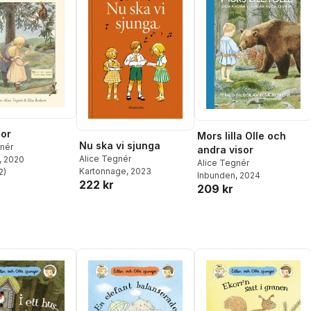
sor
Mors lilla Olle och
Nu ska vi sjunga
gnér
andra visor
Alice Tegnér
, 2020
Alice Tegnér
Kartonnage
, 2023
2
)
Inbunden
, 2024
stjärnor. Totalt antal röster:
222 kr
209 kr