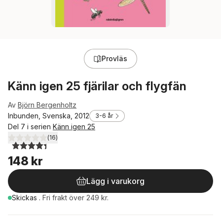
Provläs
Känn igen 25 fjärilar och flygfän
Av
Björn Bergenholtz
Inbunden, Svenska, 2012
3-6 år
Del 7 i serien
Känn igen 25
(
16
)
4,4
utav 5 stjärnor. Totalt antal röster:
148 kr
Lägg i varukorg
Skickas
.
Fri frakt över 249 kr.