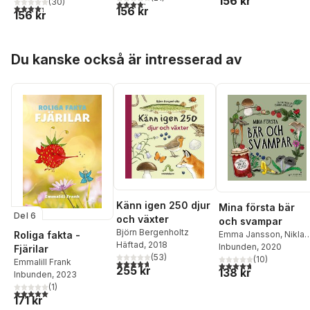
156 kr
(
30
)
4,2
utav 5 stjärnor. Totalt antal röster:
4,3
utav 5 stjärnor. Totalt antal röster:
156 kr
156 kr
Hoppa över listan
Du kanske också är intresserad av
Känn igen 250 djur
Mina första bär
Del 6
och växter
och svampar
Björn Bergenholtz
Roliga fakta -
Emma Jansson
,
Niklas
Häftad
, 2018
Ekstedt
Inbunden
, 2020
Fjärilar
(
53
)
(
10
)
Emmalill Frank
4,7
utav 5 stjärnor. Totalt antal röster:
4,7
utav 5 stjärnor. Tota
255 kr
138 kr
Inbunden
, 2023
(
1
)
5,0
utav 5 stjärnor. Totalt antal röster:
171 kr