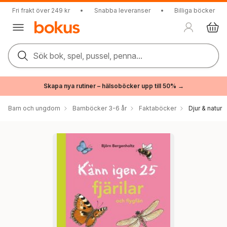
Fri frakt över 249 kr
•
Snabba leveranser
•
Billiga böcker
Sök bok, spel, pussel, penna...
Skapa nya rutiner – hälsoböcker upp till 50% →
Barn och ungdom
Barnböcker 3-6 år
Faktaböcker
Djur & natur