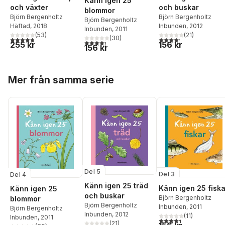
Känn igen 25
och buskar
och växter
blommor
Björn Bergenholtz
Björn Bergenholtz
Björn Bergenholtz
Inbunden
, 2012
Häftad
, 2018
Inbunden
, 2011
(
21
)
(
53
)
(
30
)
4,2
utav 5 stjärnor. Tota
4,7
utav 5 stjärnor. Totalt antal röster:
4,3
utav 5 stjärnor. Totalt antal röster:
156 kr
255 kr
156 kr
Hoppa över listan
Mer från samma serie
Del 5
Del 3
Del 4
Känn igen 25 träd
Känn igen 25 fiska
Känn igen 25
och buskar
Björn Bergenholtz
blommor
Björn Bergenholtz
Inbunden
, 2011
Björn Bergenholtz
Inbunden
, 2012
(
11
)
Inbunden
, 2011
4,4
utav 5 stjärnor. Tota
(
21
)