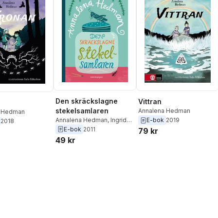
Den skräckslagne
Vittran
stekelsamlaren
Annalena Hedman
a Hedman
Annalena Hedman
,
Ingrid
E-bok
2019
2018
Olsson
E-bok
2011
79 kr
49 kr