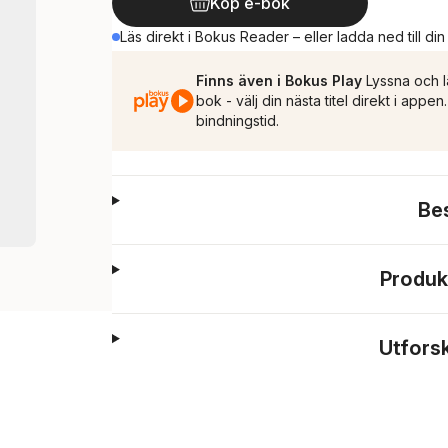
Köp e-bok
Läs direkt i Bokus Reader – eller ladda ned till di
Finns även i Bokus Play
Lyssna och l
bok - välj din nästa titel direkt i appe
bindningstid.
Be
Produk
Utfors