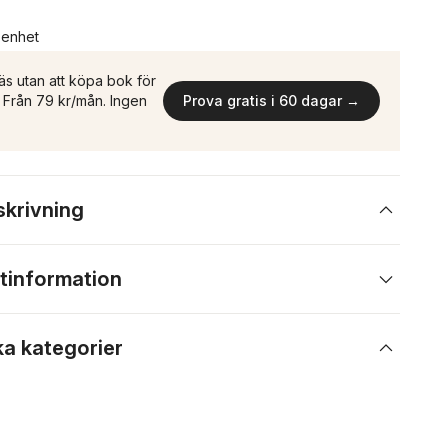
n enhet
äs utan att köpa bok för
n. Från 79 kr/mån. Ingen
Prova gratis i 60 dagar →
skrivning
tinformation
ka kategorier