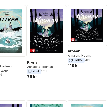
Kronan
Annalena Hedman
Ljudbok
2018
Kronan
149 kr
a Hedman
Annalena Hedman
, 2019
E-bok
2018
2
)
79 kr
stjärnor. Totalt antal röster: