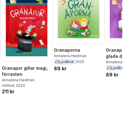
Granaporna
Granaporna p
Annalena Hedman
glada djurens
Ljudbok
2020
Annalena Hedma
89 kr
Ljudbok
2020
Granapor gillar magi,
89 kr
förresten
Annalena Hedman
Häftad
, 2020
211 kr