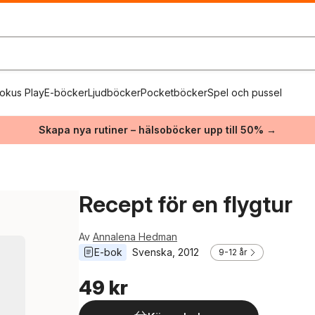
okus Play
E-böcker
Ljudböcker
Pocketböcker
Spel och pussel
Skapa nya rutiner – hälsoböcker upp till 50% →
Recept för en flygtur
Av
Annalena Hedman
E-bok
Svenska
, 
2012
9-12 år
49 kr