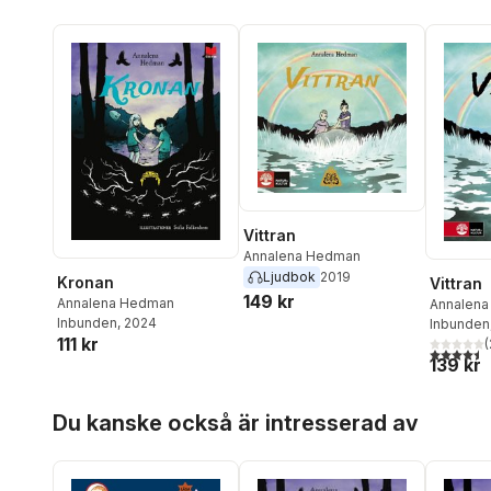
Vittran
Annalena Hedman
Ljudbok
2019
Kronan
Vittran
149 kr
Annalena Hedman
Annalen
Inbunden
, 2024
Inbunden
111 kr
(
4,5
utav 5 
139 kr
Hoppa över listan
Du kanske också är intresserad av