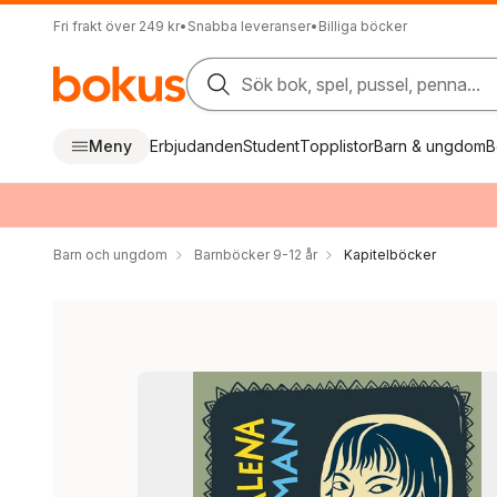
Fri frakt över 249 kr
•
Snabba leveranser
•
Billiga böcker
Sök bok, spel, pussel, penna...
Meny
Erbjudanden
Student
Topplistor
Barn & ungdom
B
Barn och ungdom
Barnböcker 9-12 år
Kapitelböcker