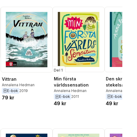
Del 1
Den skräcksl
Min första
Vittran
stekelsamlare
världssensation
Annalena Hedman
Annalena Hedma
E-bok
2019
Annalena Hedman
Olsson
E-bok
2011
E-bok
2011
79 kr
49 kr
49 kr