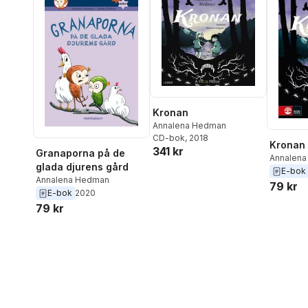
Kronan
Annalena Hedman
CD-bok
, 2018
Kronan
341 kr
Granaporna på de
Annalen
glada djurens gård
E-bok
Annalena Hedman
79 kr
E-bok
2020
79 kr