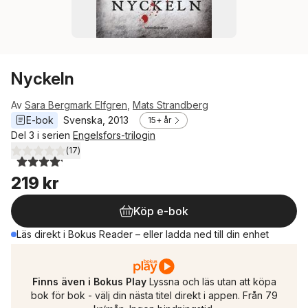
Nyckeln
Av
Sara Bergmark Elfgren
,
Mats Strandberg
E-bok
Svenska
, 
2013
15+ år
Del 3 i serien
Engelsfors-trilogin
(
17
)
4,2
utav 5 stjärnor. Totalt antal röster:
219 kr
Köp e-bok
Läs direkt i Bokus Reader – eller ladda ned till din enhet
Finns även i Bokus Play
Lyssna och läs utan att köpa
bok för bok - välj din nästa titel direkt i appen. Från 79