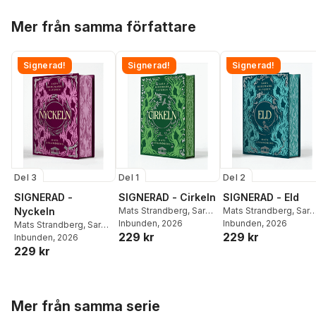
Hoppa över listan
Mer från samma författare
Signerad!
Signerad!
Signerad!
Del 3
Del 1
Del 2
SIGNERAD -
SIGNERAD - Cirkeln
SIGNERAD - Eld
Nyckeln
Mats Strandberg
,
Sara
Mats Strandberg
,
Sara
Bergmark Elfgren
Inbunden
, 2026
Bergmark Elfgren
Inbunden
, 2026
Mats Strandberg
,
Sara
229 kr
229 kr
Bergmark Elfgren
Inbunden
, 2026
229 kr
Hoppa över listan
Mer från samma serie