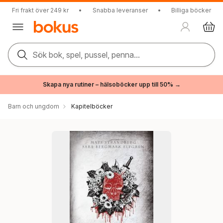
Fri frakt över 249 kr
•
Snabba leveranser
•
Billiga böcker
Sök bok, spel, pussel, penna...
Skapa nya rutiner – hälsoböcker upp till 50% →
Barn och ungdom
Kapitelböcker