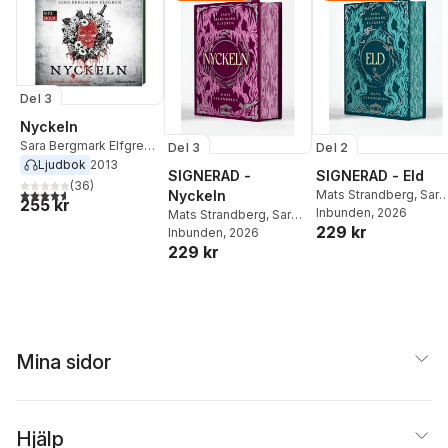
Del 3
Nyckeln
Sara Bergmark Elfgren
,
Del 3
Del 2
Mats Strandberg
Ljudbok
2013
SIGNERAD -
SIGNERAD - Eld
(
36
)
4,6
utav 5 stjärnor. Totalt antal röster:
Nyckeln
Mats Strandberg
,
Sara
255 kr
Bergmark Elfgren
Inbunden
, 2026
Mats Strandberg
,
Sara
229 kr
Bergmark Elfgren
Inbunden
, 2026
229 kr
Mina sidor
Hjälp