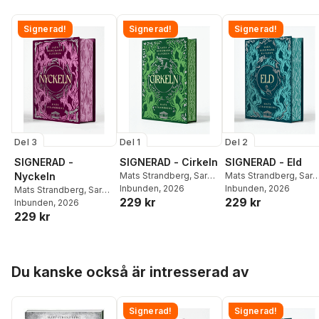
Signerad!
Signerad!
Signerad!
Del 3
Del 1
Del 2
SIGNERAD -
SIGNERAD - Cirkeln
SIGNERAD - Eld
Nyckeln
Mats Strandberg
,
Sara
Mats Strandberg
,
Sara
Bergmark Elfgren
Inbunden
, 2026
Bergmark Elfgren
Inbunden
, 2026
Mats Strandberg
,
Sara
229 kr
229 kr
Bergmark Elfgren
Inbunden
, 2026
229 kr
Hoppa över listan
Du kanske också är intresserad av
Signerad!
Signerad!