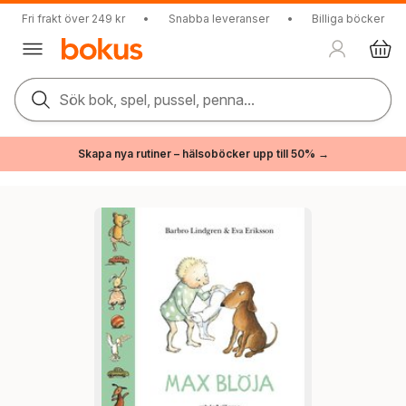
Fri frakt över 249 kr
•
Snabba leveranser
•
Billiga böcker
Sök bok, spel, pussel, penna...
Skapa nya rutiner – hälsoböcker upp till 50% →