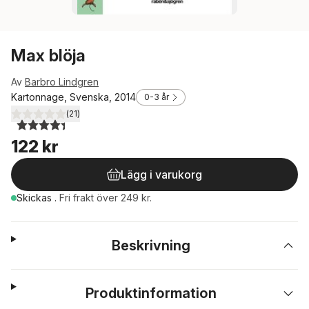
Max blöja
Av
Barbro Lindgren
Kartonnage, Svenska, 2014
0-3 år
(
21
)
4,4
utav 5 stjärnor. Totalt antal röster:
122 kr
Lägg i varukorg
Skickas
.
Fri frakt över 249 kr.
Beskrivning
Produktinformation