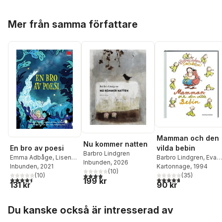
Hoppa över listan
Mer från samma författare
Mamman och den
Nu kommer natten
En bro av poesi
vilda bebin
Barbro Lindgren
Emma Adbåge
,
Lisen
Barbro Lindgren
,
Eva
Inbunden
, 2026
Adbåge
Inbunden
,
Carl Jonas
, 2021
Eriksson
Kartonnage
, 1994
(
10
)
3,9
utav 5 stjärnor. Totalt antal röster:
Love Almqvist
(
10
)
,
Bengt
(
35
)
4,5
utav 5 stjärnor. Totalt antal röster:
4,7
utav 5 stjärnor. Tota
199 kr
131 kr
90 kr
Cidden Andersson
,
Werner Aspenström
,
Kaj Beckman
,
Aase
Hoppa över listan
Du kanske också är intresserad av
Berg
,
Bo Bergman
,
Erik
Blomberg
,
Daniel