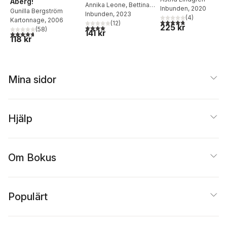
Åberg!
Annika Leone
,
Bettina
Inbunden
, 2020
Gunilla Bergström
Johansson
Inbunden
, 2023
(
4
)
Kartonnage
, 2006
4,8
utav 5 stjärnor. Tota
(
12
)
225 kr
4,0
utav 5 stjärnor. Totalt antal röster:
(
58
)
141 kr
4,7
utav 5 stjärnor. Totalt antal röster:
118 kr
Mina sidor
Hjälp
Om Bokus
Populärt