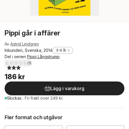
Pippi går i affärer
Av
Astrid Lindgren
Inbunden, Svenska, 2014
3-6 år
Del i serien
Pippi Långstrump
(
1
)
3,0
utav 5 stjärnor. Totalt antal röster:
186 kr
Lägg i varukorg
Skickas
.
Fri frakt över 249 kr.
Fler format och utgåvor