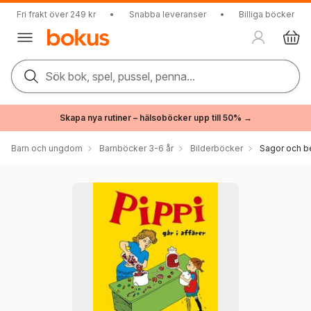
Fri frakt över 249 kr
•
Snabba leveranser
•
Billiga böcker
Sök bok, spel, pussel, penna...
Skapa nya rutiner – hälsoböcker upp till 50% →
Barn och ungdom
Barnböcker 3-6 år
Bilderböcker
Sagor och be