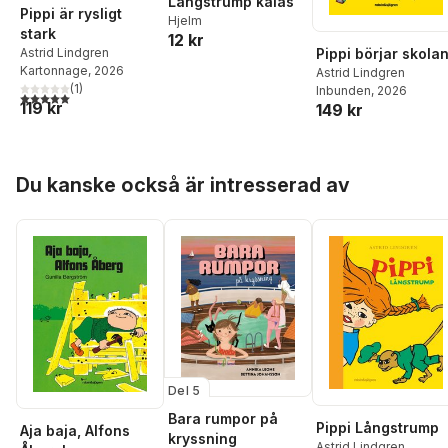
Långstrump kalas
Pippi är rysligt
Hjelm
stark
12 kr
Pippi börjar skola
Astrid Lindgren
Kartonnage
, 2026
Astrid Lindgren
(
1
)
Inbunden
, 2026
5,0
utav 5 stjärnor. Totalt antal röster:
119 kr
149 kr
Hoppa över listan
Du kanske också är intresserad av
Del 5
Bara rumpor på
Pippi Långstrump
Aja baja, Alfons
kryssning
Astrid Lindgren