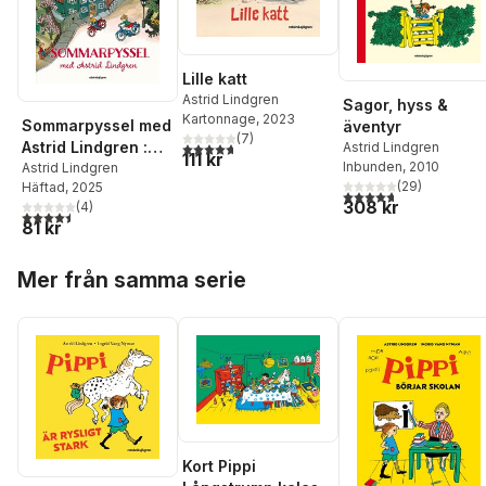
Lille katt
Astrid Lindgren
Sagor, hyss &
Kartonnage
, 2023
Sommarpyssel med
äventyr
(
7
)
Astrid Lindgren :
4,7
utav 5 stjärnor. Totalt antal röster:
Astrid Lindgren
111 kr
Inbunden
, 2010
med klistermärken
Astrid Lindgren
(
29
)
Häftad
, 2025
4,7
utav 5 stjärnor. Tota
308 kr
(
4
)
4,5
utav 5 stjärnor. Totalt antal röster:
81 kr
Hoppa över listan
Mer från samma serie
Kort Pippi