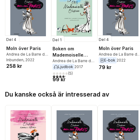
Del 4
Del 4
Del 1
Moln över Paris
Moln över Paris
Boken om
Andrea de La Barre de
Andrea de La Barre de
Mademoiselle
Nanteuil
Inbunden
, 2022
Nanteuil
E-bok
2022
Oiseau
Andrea de La Barre de
258 kr
Nanteuil
79 kr
Ljudbok
2017
(
5
)
4,2
utav 5 stjärnor. Totalt antal röster:
99 kr
Hoppa över listan
Du kanske också är intresserad av