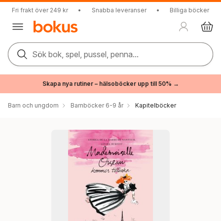
Fri frakt över 249 kr
•
Snabba leveranser
•
Billiga böcker
Sök bok, spel, pussel, penna...
Skapa nya rutiner – hälsoböcker upp till 50% →
Barn och ungdom
Barnböcker 6-9 år
Kapitelböcker