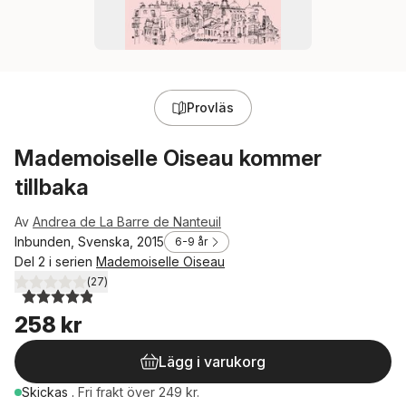
Provläs
Mademoiselle Oiseau kommer
tillbaka
Av
Andrea de La Barre de Nanteuil
Inbunden, Svenska, 2015
6-9 år
Del 2 i serien
Mademoiselle Oiseau
(
27
)
4,9
utav 5 stjärnor. Totalt antal röster:
258 kr
Lägg i varukorg
Skickas
.
Fri frakt över 249 kr.