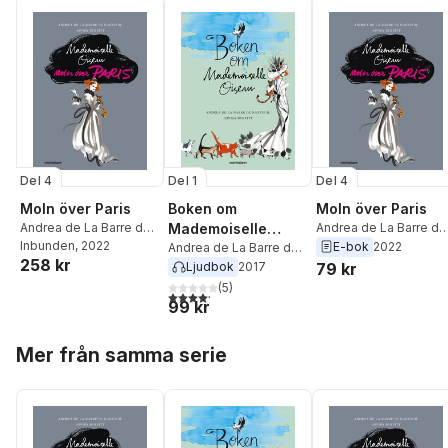
Del 4
Del 4
Del 1
Moln över Paris
Moln över Paris
Boken om
Andrea de La Barre de
Andrea de La Barre de
Mademoiselle
Nanteuil
Inbunden
, 2022
Nanteuil
E-bok
2022
Oiseau
Andrea de La Barre de
258 kr
Nanteuil
79 kr
Ljudbok
2017
(
5
)
4,2
utav 5 stjärnor. Totalt antal röster:
99 kr
Hoppa över listan
Mer från samma serie