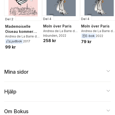
Del 4
Del 4
Del 2
Moln över Paris
Moln över Paris
Mademoiselle
Andrea de La Barre de
Andrea de La Barre de
Oiseau kommer
Nanteuil
Inbunden
, 2022
Nanteuil
E-bok
2022
tillbaka
Andrea de La Barre de
258 kr
79 kr
Nanteuil
Ljudbok
2017
99 kr
Mina sidor
Hjälp
Om Bokus