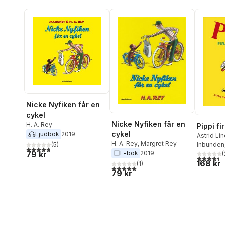
Nicke Nyfiken får en
cykel
Nicke Nyfiken får en
H. A. Rey
Pippi f
cykel
Ljudbok
2019
Astrid Li
H. A. Rey
,
Margret Rey
(
5
)
Inbunden
4,8
utav 5 stjärnor. Totalt antal röster:
E-bok
2019
79 kr
(
4,5
utav 5 
168 kr
(
1
)
5,0
utav 5 stjärnor. Totalt antal röster:
79 kr