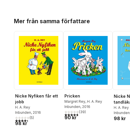
Hoppa över listan
Mer från samma författare
Nicke Nyfiken får ett
Pricken
Nicke N
jobb
Margret Rey
,
H. A. Rey
tandläk
Inbunden
, 2016
H. A. Rey
H. A. Rey
(
39
)
Inbunden
, 2016
Inbunden
4,7
utav 5 stjärnor. Totalt antal röster:
90 kr
(
5
)
98 kr
4,4
utav 5 stjärnor. Totalt antal röster:
98 kr