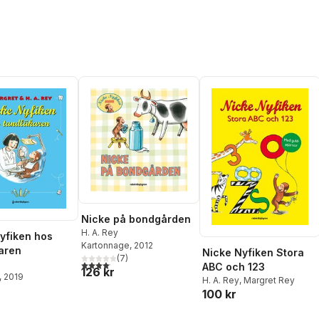
Nicke på bondgården
H. A. Rey
yfiken hos
Kartonnage
, 2012
aren
Nicke Nyfiken Stora
(
7
)
4,1
utav 5 stjärnor. Totalt antal röster:
ABC och 123
126 kr
, 2019
H. A. Rey
,
Margret Rey
100 kr