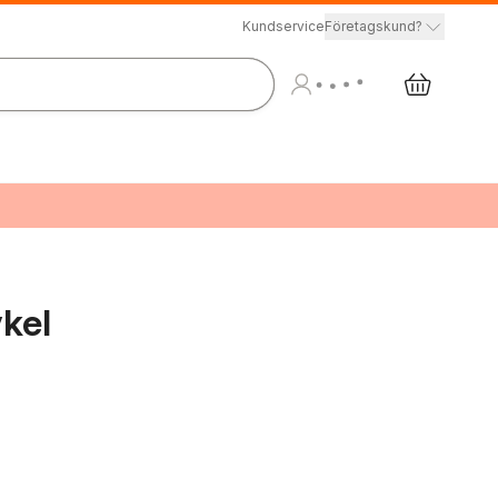
Kundservice
Företagskund?
ykel