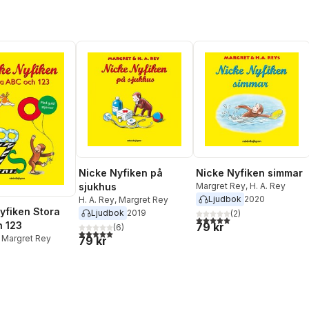
Nicke Nyfiken på
Nicke Nyfiken simmar
sjukhus
Margret Rey
,
H. A. Rey
Ljudbok
2020
H. A. Rey
,
Margret Rey
yfiken Stora
Ljudbok
2019
(
2
)
5,0
utav 5 stjärnor. Totalt ant
 123
79 kr
(
6
)
5,0
utav 5 stjärnor. Totalt antal röster:
,
Margret Rey
79 kr