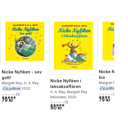
Nicke Nyfiken
Nicke Nyfiken - sov
bio
gott!
Nicke Nyfiken i
Margret Rey
,
H. A
Margret Rey
,
H. A. Rey
leksaksaffären
Ljudbok
2020
Ljudbok
2020
al röster:
H. A. Rey
,
Margret Rey
(
1
)
(
1
)
4,0
utav 5 stjärnor
5,0
utav 5 stjärnor. Totalt antal röster:
Inbunden
, 2020
79 kr
79 kr
(
1
)
5,0
utav 5 stjärnor. Totalt antal röster:
90 kr