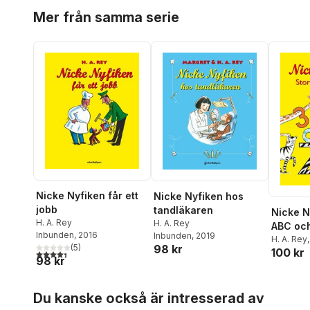
Hoppa över listan
Mer från samma serie
Nicke Nyfiken får ett
Nicke Nyfiken hos
jobb
tandläkaren
Nicke N
H. A. Rey
H. A. Rey
ABC och
Inbunden
, 2016
Inbunden
, 2019
H. A. Rey
(
5
)
98 kr
100 kr
4,4
utav 5 stjärnor. Totalt antal röster:
98 kr
Hoppa över listan
Du kanske också är intresserad av