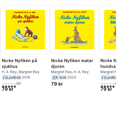
Nicke Nyfiken på
Nicke Nyfiken matar
Nicke Nyfiken 
sjukhus
djuren
hundvalpar
H. A. Rey
,
Margret Rey
Margret Rey
,
H. A. Rey
Margret Rey
,
H. A
Ljudbok
2019
E-bok
2020
Ljudbok
2020
79 kr
(
6
)
(
1
)
5,0
utav 5 stjärnor. Totalt antal röster:
5,0
utav 5 stjärnor.
79 kr
79 kr