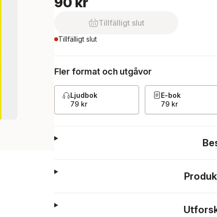
90 kr
Tillfälligt slut
Tillfälligt slut
Fler format och utgåvor
Ljudbok
E-bok
79 kr
79 kr
Be
Produk
Utfors