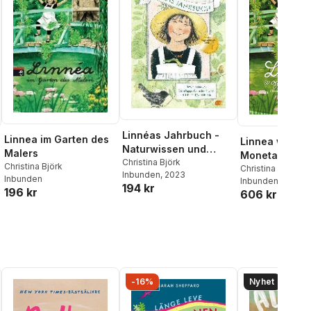
Linnéas Jahrbuch -
Linnea im Garten des
Linnea w ogro
Naturwissen und
Malers
Moneta
Basteltipps für jeden
Christina Björk
Christina Björk
Christina Björk
Inbunden
, 2023
Monat - Mit
Inbunden
Inbunden
, 2009
194 kr
Pflanzkalender
196 kr
606 kr
al röster:
-16%
Nyhet