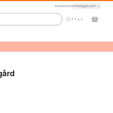
Kundservice
Företagskund?
gård