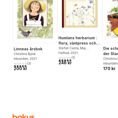
Humlans herbarium :
flora, växtpress och
herbarium
Stefan Casta
,
Maj
Die sch
Linneas årsbok
Fagerberg
Häftad
, 2021
der Sta
Christina Björk
(
1
)
Christina 
Inbunden
, 2021
5,0
utav 5 stjärnor. Totalt antal röster:
246 kr
Anderso
Inbunden
(
3
)
5,0
utav 5 stjärnor. Totalt antal röster:
170 kr
200 kr