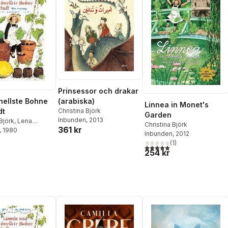
Prinsessor och drakar
nellste Bohne
(arabiska)
Linnea in Monet's
dt
Christina Björk
Garden
Inbunden
, 2013
Björk
,
Lena
Christina Björk
361 kr
n
, 1980
Inbunden
, 2012
(
1
)
5,0
utav 5 stjärnor. Totalt ant
254 kr