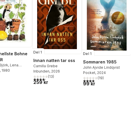
Del 1
nellste Bohne
Del 1
dt
Innan natten tar oss
Sommaren 1985
Björk
,
Lena
Camilla Grebe
John Ajvide Lindqvist
n
, 1980
Inbunden
, 2026
Pocket
, 2024
(
13
)
(
19
)
4,2
utav 5 stjärnor. Totalt antal röster:
3,9
utav 5 stjärnor. Totalt ant
259 kr
99 kr