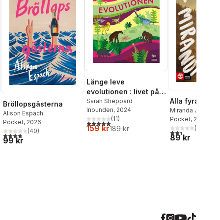
Länge leve
evolutionen : livet på
Alla fyra
jorden under 4,6
Sarah Sheppard
Bröllopsgästerna
Inbunden
, 2024
Miranda July
miljarder år!
Alison Espach
(
11
)
Pocket
, 2026
Pocket
, 2026
5,0
utav 5 stjärnor. Totalt antal röster:
159 kr
(
5
)
189 kr
(
40
)
2,4
utav 5 stjärnor.
al röster:
3,8
utav 5 stjärnor. Totalt antal röster:
89 kr
99 kr