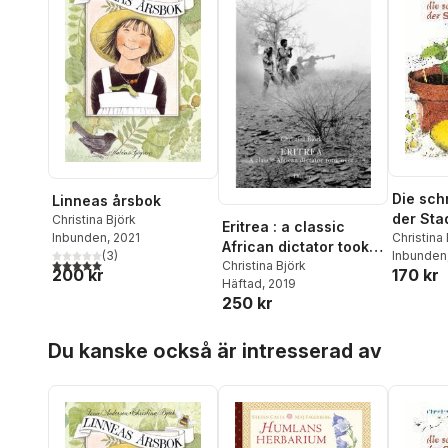
Die sch
Linneas årsbok
der Sta
Christina Björk
Eritrea : a classic
Christina 
Inbunden
, 2021
African dictator took
Anderso
Inbunden
(
3
)
5,0
utav 5 stjärnor. Totalt antal röster:
over
Christina Björk
170 kr
200 kr
Häftad
, 2019
250 kr
Hoppa över listan
Du kanske också är intresserad av