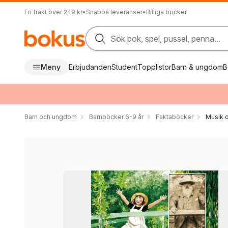
Fri frakt över 249 kr
•
Snabba leveranser
•
Billiga böcker
Sök bok, spel, pussel, penna...
Meny
Erbjudanden
Student
Topplistor
Barn & ungdom
B
Barn och ungdom
Barnböcker 6-9 år
Faktaböcker
Musik o