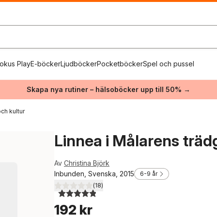
okus Play
E-böcker
Ljudböcker
Pocketböcker
Spel och pussel
Skapa nya rutiner – hälsoböcker upp till 50% →
ch kultur
Linnea i Målarens träd
Av
Christina Björk
Inbunden, Svenska, 2015
6-9 år
(
18
)
4,9
utav 5 stjärnor. Totalt antal röster:
192 kr