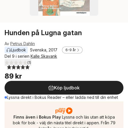
Hunden på Lugna gatan
Av
Petrus Dahlin
Ljudbok
Svenska
, 
2017
6-9 år
Del 9 i serien
Kalle Skavank
(
1
)
5,0
utav 5 stjärnor. Totalt antal röster:
89 kr
Köp ljudbok
Lyssna direkt i Bokus Reader – eller ladda ned till din enhet
Finns även i Bokus Play
Lyssna och läs utan att köpa
bok för bok - välj din nästa titel direkt i appen. Från 79