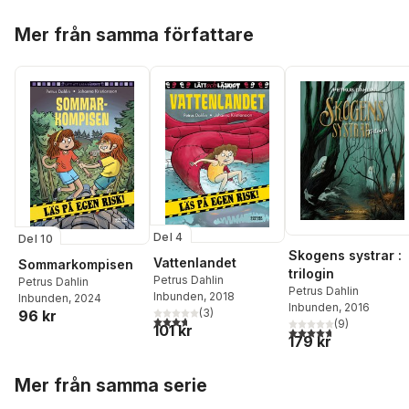
Hoppa över listan
Mer från samma författare
Del 4
Del 10
Skogens systrar :
Vattenlandet
Sommarkompisen
trilogin
Petrus Dahlin
Petrus Dahlin
Petrus Dahlin
Inbunden
, 2018
Inbunden
, 2024
Inbunden
, 2016
(
3
)
96 kr
3,7
utav 5 stjärnor. Totalt antal röster:
(
9
)
101 kr
4,7
utav 5 stjärnor. Tota
179 kr
Hoppa över listan
Mer från samma serie