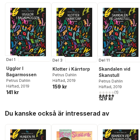
Del 1
Del 3
Del 11
Ugglor I
Klotter i Kärrtorp
Skandalen vid
Bagarmossen
Petrus Dahlin
Skanstull
Petrus Dahlin
Häftad
, 2019
Petrus Dahlin
159 kr
Häftad
, 2019
Häftad
, 2019
141 kr
(
1
)
5,0
utav 5 stjärnor. Tota
129 kr
Hoppa över listan
Du kanske också är intresserad av