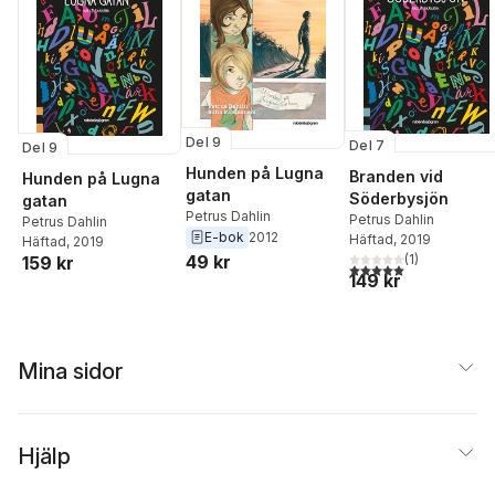
Del 9
Del 7
Del 9
Hunden på Lugna
Branden vid
Hunden på Lugna
gatan
Söderbysjön
gatan
Petrus Dahlin
Petrus Dahlin
Petrus Dahlin
E-bok
2012
Häftad
, 2019
Häftad
, 2019
49 kr
(
1
)
159 kr
5,0
utav 5 stjärnor. Tota
149 kr
Mina sidor
Hjälp