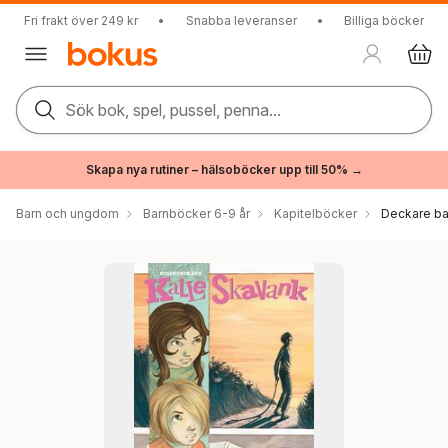
Fri frakt över 249 kr
•
Snabba leveranser
•
Billiga böcker
Sök bok, spel, pussel, penna...
Skapa nya rutiner – hälsoböcker upp till 50% →
Barn och ungdom
Barnböcker 6-9 år
Kapitelböcker
Deckare ba