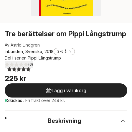
Tre berättelser om Pippi Långstrump
Av
Astrid Lindgren
Inbunden, Svenska, 2018
3-6 år
Del i serien
Pippi Långstrump
(
6
)
5,0
utav 5 stjärnor. Totalt antal röster:
225 kr
Lägg i varukorg
Skickas
.
Fri frakt över 249 kr.
Beskrivning