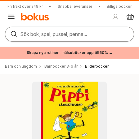
Fri frakt över 249 kr
•
Snabba leveranser
•
Billiga böcker
Sök bok, spel, pussel, penna...
Skapa nya rutiner – hälsoböcker upp till 50% →
Barn och ungdom
Barnböcker 3-6 år
Bilderböcker