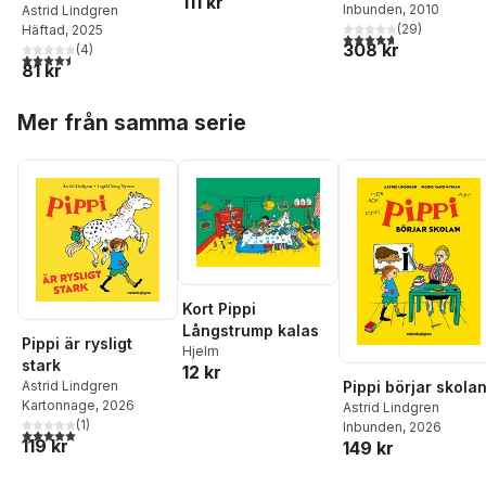
111 kr
Inbunden
, 2010
med klistermärken
Astrid Lindgren
(
29
)
Häftad
, 2025
4,7
utav 5 stjärnor. Tota
308 kr
(
4
)
4,5
utav 5 stjärnor. Totalt antal röster:
81 kr
Hoppa över listan
Mer från samma serie
Kort Pippi
Långstrump kalas
Pippi är rysligt
Hjelm
stark
12 kr
Pippi börjar skola
Astrid Lindgren
Kartonnage
, 2026
Astrid Lindgren
(
1
)
Inbunden
, 2026
5,0
utav 5 stjärnor. Totalt antal röster:
119 kr
149 kr