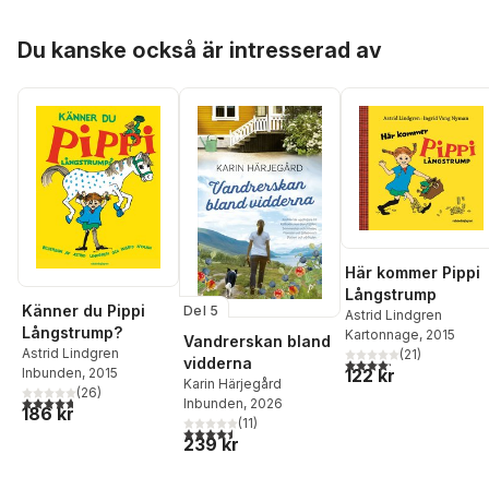
Hoppa över listan
Du kanske också är intresserad av
Här kommer Pippi
Långstrump
Känner du Pippi
Del 5
Astrid Lindgren
Långstrump?
Kartonnage
, 2015
Vandrerskan bland
Astrid Lindgren
(
21
)
vidderna
4,2
utav 5 stjärnor. Tota
Inbunden
, 2015
122 kr
Karin Härjegård
(
26
)
4,7
utav 5 stjärnor. Totalt antal röster:
Inbunden
, 2026
186 kr
(
11
)
4,5
utav 5 stjärnor. Totalt antal röster:
239 kr