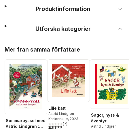
Produktinformation
Utforska kategorier
Hoppa över listan
Mer från samma författare
Lille katt
Astrid Lindgren
Sagor, hyss &
Kartonnage
, 2023
Sommarpyssel med
äventyr
(
7
)
Astrid Lindgren :
4,7
utav 5 stjärnor. Totalt antal röster:
Astrid Lindgren