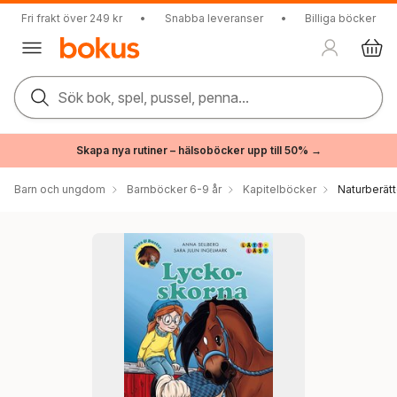
Fri frakt över 249 kr
•
Snabba leveranser
•
Billiga böcker
Sök bok, spel, pussel, penna...
Skapa nya rutiner – hälsoböcker upp till 50% →
Barn och ungdom
Barnböcker 6-9 år
Kapitelböcker
Naturberätt