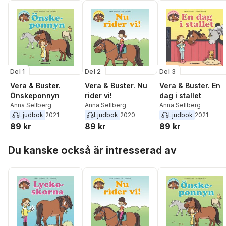
Del 1
Del 2
Del 3
Vera & Buster.
Vera & Buster. Nu
Vera & Buster. En
Önskeponnyn
rider vi!
dag i stallet
Anna Sellberg
Anna Sellberg
Anna Sellberg
Ljudbok
2021
Ljudbok
2020
Ljudbok
2021
89 kr
89 kr
89 kr
Hoppa över listan
Du kanske också är intresserad av