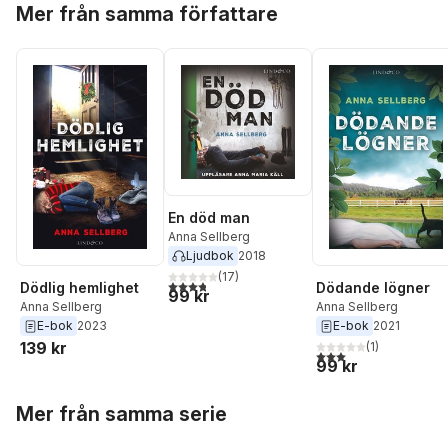
Mer från samma författare
En död man
Anna Sellberg
Ljudbok
2018
(
17
)
3,8
utav 5 stjärnor. Totalt antal röster:
Dödlig hemlighet
Dödande lögner
99 kr
Anna Sellberg
Anna Sellberg
E-bok
2023
E-bok
2021
139 kr
(
1
)
3,0
utav 5 stjärnor. Tota
99 kr
Hoppa över listan
Mer från samma serie