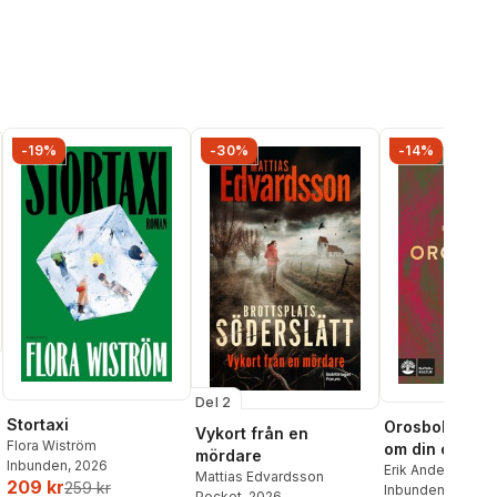
-19%
-30%
-14%
Del 2
Stortaxi
Orosboken : t
Vykort från en
Flora Wiström
om din oro i f
mördare
Inbunden
, 2026
Erik Andersson
,
T
Mattias Edvardsson
209 kr
259 kr
Wahlund
Inbunden
, 2024
Pocket
, 2026