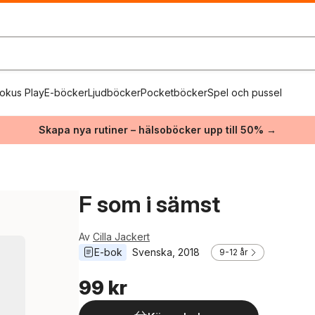
okus Play
E-böcker
Ljudböcker
Pocketböcker
Spel och pussel
Skapa nya rutiner – hälsoböcker upp till 50% →
F som i sämst
Av
Cilla Jackert
E-bok
Svenska
, 
2018
9-12 år
99 kr