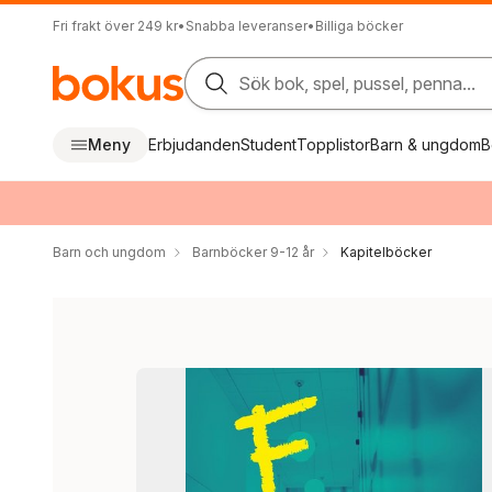
Fri frakt över 249 kr
•
Snabba leveranser
•
Billiga böcker
Sök bok, spel, pussel, penna...
Meny
Erbjudanden
Student
Topplistor
Barn & ungdom
B
Barn och ungdom
Barnböcker 9-12 år
Kapitelböcker