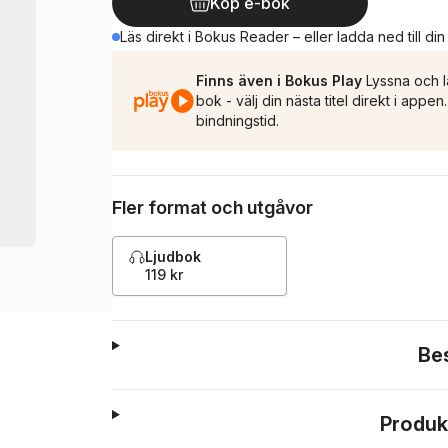
Köp e-bok
Läs direkt i Bokus Reader – eller ladda ned till di
Finns även i Bokus Play
Lyssna och l
bok - välj din nästa titel direkt i appe
bindningstid.
Fler format och utgåvor
Ljudbok
119 kr
Be
Produk