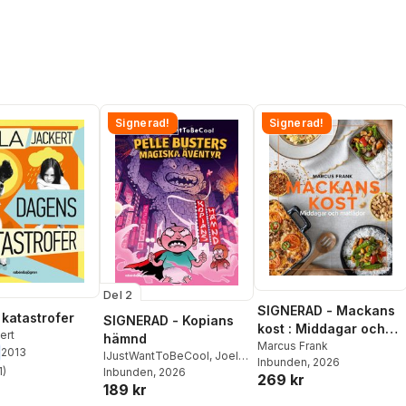
Signerad!
Signerad!
Del 2
SIGNERAD - Mackans
katastrofer
SIGNERAD - Kopians
kost : Middagar och
ert
hämnd
matlådor
Marcus Frank
2013
IJustWantToBeCool
,
Joel
Inbunden
, 2026
1
)
Adolphson
Inbunden
, 2026
,
Emil Ejdemo
269 kr
stjärnor. Totalt antal röster:
189 kr
Beer
,
Victor Beer