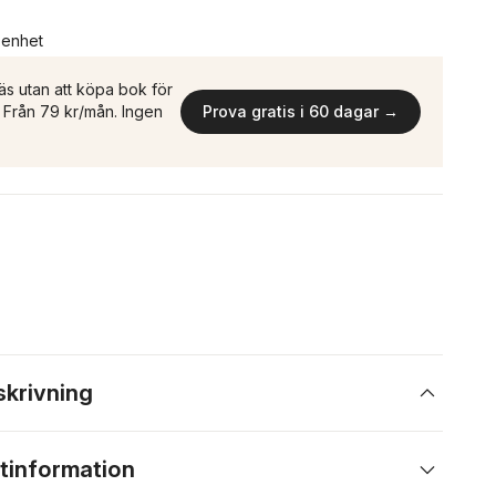
n enhet
äs utan att köpa bok för
n. Från 79 kr/mån. Ingen
Prova gratis i 60 dagar →
skrivning
tinformation