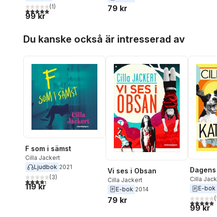
(
1
)
79 kr
5,0
utav 5 stjärnor. Totalt antal röster:
99 kr
Hoppa över listan
Du kanske också är intresserad av
F som i sämst
Cilla Jackert
Ljudbok
2021
Dagens 
Vi ses i Obsan
(
3
)
Cilla Jack
Cilla Jackert
4,3
utav 5 stjärnor. Totalt antal röster:
119 kr
E-bok
E-bok
2014
(
79 kr
5,0
utav 5 
99 kr