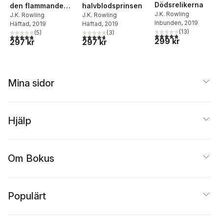
Dödsrelikerna
den flammande
halvblodsprinsen
J.K. Rowling
bägaren
J.K. Rowling
J.K. Rowling
Inbunden
, 2019
Häftad
, 2019
Häftad
, 2019
(
13
)
(
5
)
(
3
)
4,8
utav 5 stjärnor. Tota
4,8
utav 5 stjärnor. Totalt antal röster:
4,7
utav 5 stjärnor. Totalt antal röster:
299 kr
297 kr
297 kr
Mina sidor
Hjälp
Om Bokus
Populärt