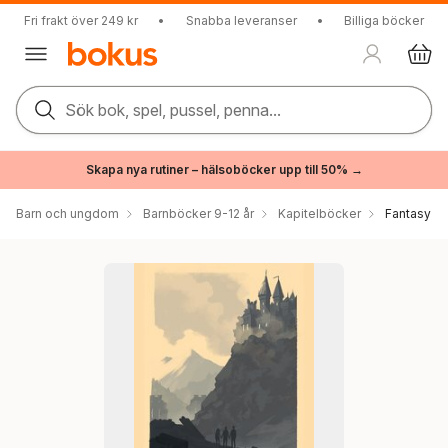
Fri frakt över 249 kr
•
Snabba leveranser
•
Billiga böcker
Sök bok, spel, pussel, penna...
Skapa nya rutiner – hälsoböcker upp till 50% →
Barn och ungdom
Barnböcker 9-12 år
Kapitelböcker
Fantasy