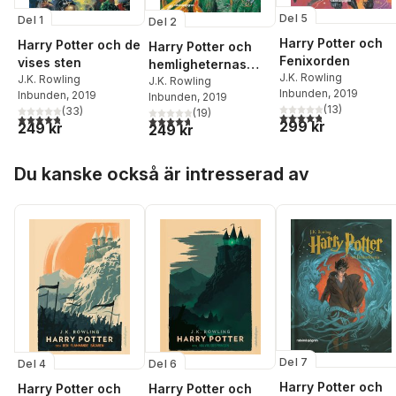
Del 5
Del 1
Del 2
Harry Potter och
Harry Potter och de
Harry Potter och
Fenixorden
vises sten
hemligheternas
J.K. Rowling
J.K. Rowling
kammare
J.K. Rowling
Inbunden
, 2019
Inbunden
, 2019
Inbunden
, 2019
(
13
)
(
33
)
(
19
)
4,8
utav 5 stjärnor. Tota
4,8
utav 5 stjärnor. Totalt antal röster:
4,7
utav 5 stjärnor. Totalt antal röster:
299 kr
249 kr
249 kr
Hoppa över listan
Du kanske också är intresserad av
Del 7
Del 4
Del 6
Harry Potter och
Harry Potter och
Harry Potter och