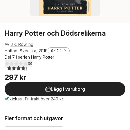
Harry Potter och Dödsrelikerna
Av
J.K. Rowling
Häftad, Svenska, 2019
9-12 år
Del 7 i serien
Harry Potter
(
5
)
4,4
utav 5 stjärnor. Totalt antal röster:
297 kr
Lägg i varukorg
Skickas
.
Fri frakt över 249 kr.
Fler format och utgåvor