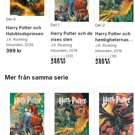
Del 6
Del 1
Del 2
Harry Potter och
Harry Potter och de
Harry Potter och
Halvblodsprinsen
vises sten
hemligheternas
J.K. Rowling
Inbunden
, 2026
J.K. Rowling
kammare
J.K. Rowling
399 kr
Inbunden
, 2019
Inbunden
, 2019
(
33
)
(
19
)
4,8
utav 5 stjärnor. Totalt antal röster:
4,7
utav 5 stjärnor. Tota
249 kr
249 kr
Hoppa över listan
Mer från samma serie