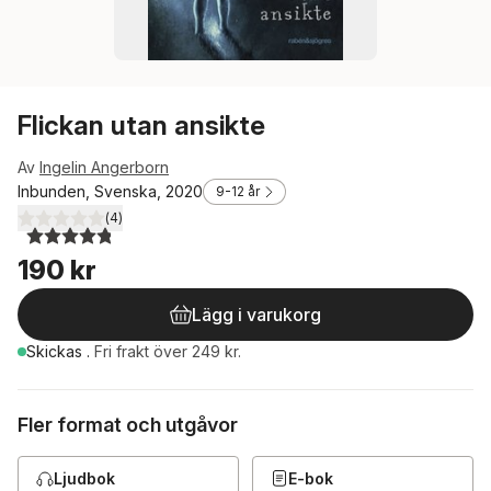
Flickan utan ansikte
Av
Ingelin Angerborn
Inbunden, Svenska, 2020
9-12 år
(
4
)
4,8
utav 5 stjärnor. Totalt antal röster:
190 kr
Lägg i varukorg
Skickas
.
Fri frakt över 249 kr.
Fler format och utgåvor
Ljudbok
E-bok