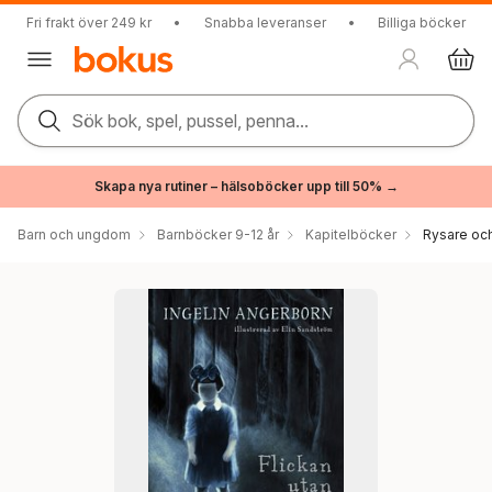
Fri frakt över 249 kr
•
Snabba leveranser
•
Billiga böcker
Sök bok, spel, pussel, penna...
Skapa nya rutiner – hälsoböcker upp till 50% →
Barn och ungdom
Barnböcker 9-12 år
Kapitelböcker
Rysare och