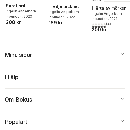
Sorgfjäril
Tredje tecknet
Hjärta av mörker
Ingelin Angerborn
Ingelin Angerborn
Ingelin Angerborn
Inbunden
, 2020
Inbunden
, 2022
Inbunden
, 2021
200 kr
189 kr
(
4
)
5,0
utav 5 stjärnor. Tota
200 kr
Mina sidor
Hjälp
Om Bokus
Populärt