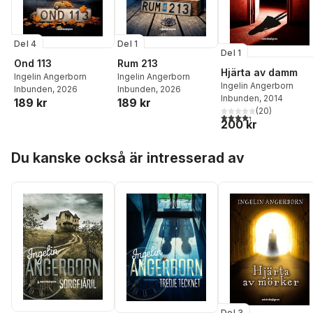
Del 4
Del 1
Del 1
Ond 113
Rum 213
Hjärta av damm
Ingelin Angerborn
Ingelin Angerborn
Ingelin Angerborn
Inbunden
, 2026
Inbunden
, 2026
Inbunden
, 2014
189 kr
189 kr
(
20
)
4,3
utav 5 stjärnor. Tota
200 kr
Hoppa över listan
Du kanske också är intresserad av
Del 3