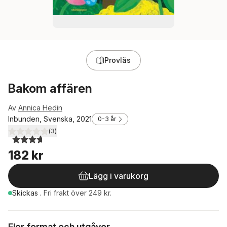
Provläs
Bakom affären
Av
Annica Hedin
Inbunden, Svenska, 2021
0-3 år
(
3
)
3,7
utav 5 stjärnor. Totalt antal röster:
182 kr
Lägg i varukorg
Skickas
.
Fri frakt över 249 kr.
Fler format och utgåvor