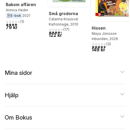
Bakom affären
Annica Hedin
Små grodorna
E-bok
2021
Catarina Kruusval
(
1
)
4,0
utav 5 stjärnor. Totalt antal röster:
Kartonnage
, 2010
79 kr
Hissen
(
17
)
4,4
utav 5 stjärnor. Totalt antal röster:
Maya Jönsson
122 kr
Inbunden
, 2026
(
3
)
4,7
utav 5 stjärnor. Tota
149 kr
Mina sidor
Hjälp
Om Bokus