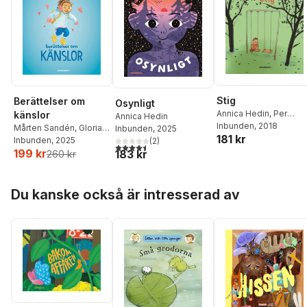
Stig
Berättelser om
Osynligt
Annica Hedin
,
Per
känslor
Annica Hedin
Gustavsson
Inbunden
, 2018
Mårten Sandén
,
Gloria
Inbunden
, 2025
181 kr
Kisekka-Ndawula
Inbunden
, 2025
,
(
2
)
4,5
utav 5 stjärnor. Totalt antal röster:
199 kr
Annica Hedin
,
Matilda
183 kr
260 kr
Ruta
Hoppa över listan
Du kanske också är intresserad av