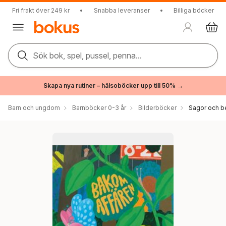
Fri frakt över 249 kr
•
Snabba leveranser
•
Billiga böcker
Sök bok, spel, pussel, penna...
Skapa nya rutiner – hälsoböcker upp till 50% →
Barn och ungdom
Barnböcker 0-3 år
Bilderböcker
Sagor och be