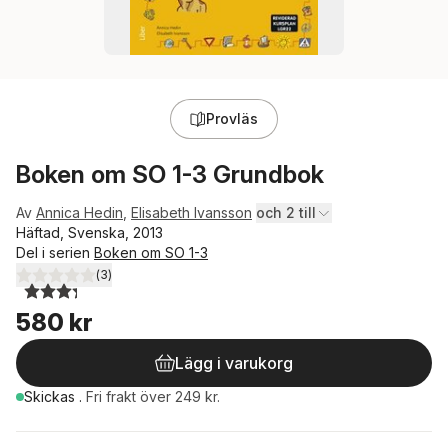
Provläs
Boken om SO 1-3 Grundbok
Av
Annica Hedin
,
Elisabeth Ivansson
och 2 till
Häftad, Svenska, 2013
Del i serien
Boken om SO 1-3
(
3
)
3,3
utav 5 stjärnor. Totalt antal röster:
580 kr
Lägg i varukorg
Skickas
.
Fri frakt över 249 kr.