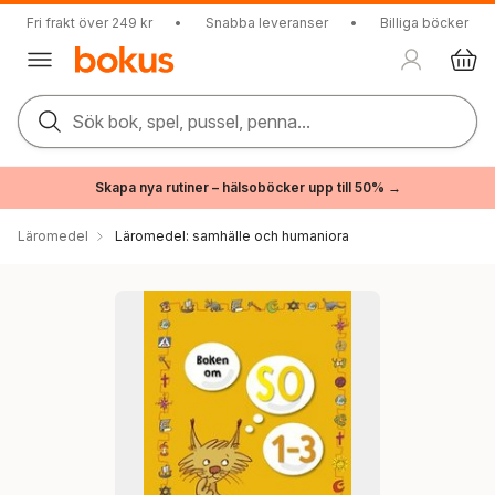
Fri frakt över 249 kr
•
Snabba leveranser
•
Billiga böcker
Sök bok, spel, pussel, penna...
Skapa nya rutiner – hälsoböcker upp till 50% →
Läromedel
Läromedel: samhälle och humaniora