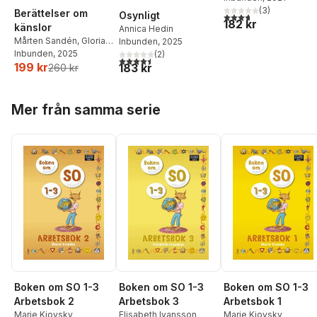
(
3
)
Berättelser om
Osynligt
3,7
utav 5 stjärnor. Tota
182 kr
känslor
Annica Hedin
Mårten Sandén
,
Gloria
Inbunden
, 2025
Kisekka-Ndawula
Inbunden
, 2025
,
(
2
)
4,5
utav 5 stjärnor. Totalt antal röster:
199 kr
Annica Hedin
,
Matilda
183 kr
260 kr
Ruta
Hoppa över listan
Mer från samma serie
Boken om SO 1-3
Boken om SO 1-3
Boken om SO 1-3
Arbetsbok 2
Arbetsbok 3
Arbetsbok 1
Marie Kiovsky
Elisabeth Ivansson
Marie Kiovsky