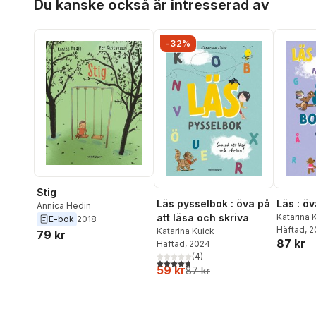
Du kanske också är intresserad av
-32%
Stig
Läs pysselbok : öva på
Läs : ö
Annica Hedin
att läsa och skriva
Katarina 
E-bok
2018
Häftad
, 
Katarina Kuick
79 kr
87 kr
Häftad
, 2024
(
4
)
4,8
utav 5 stjärnor. Totalt antal röster:
59 kr
87 kr