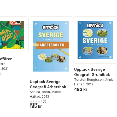
ffären
edin
, 2021
Upptäck Sverige
3
)
Geografi Grundbok
stjärnor. Totalt antal röster:
Torsten Bengtsson
,
Annica
Upptäck Sverige
Hedin
Häftad
, 2012
Geografi Arbetsbok
493 kr
Annica Hedin
,
Micael
Pettersson
Häftad
, 2013
(
1
)
3,0
utav 5 stjärnor. Totalt antal röster:
185 kr