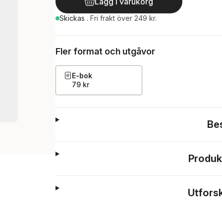
Lägg i varukorg
Skickas
.
Fri frakt över 249 kr.
Fler format och utgåvor
E-bok
79 kr
Be
Produk
Utfors