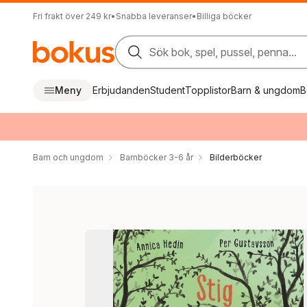
Fri frakt över 249 kr
•
Snabba leveranser
•
Billiga böcker
Sök bok, spel, pussel, penna...
Meny
Erbjudanden
Student
Topplistor
Barn & ungdom
B
Barn och ungdom
Barnböcker 3-6 år
Bilderböcker