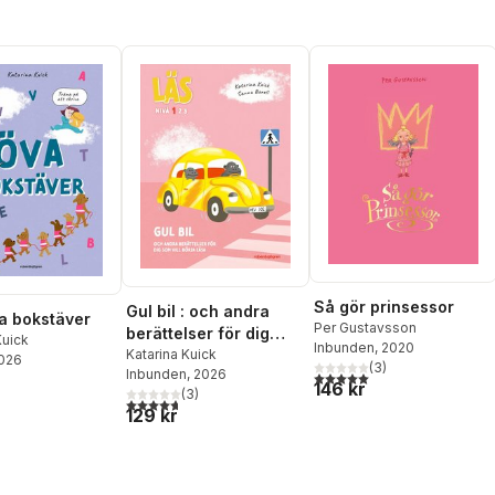
Så gör prinsessor
Gul bil : och andra
va bokstäver
Per Gustavsson
berättelser för dig
Kuick
Inbunden
, 2020
som vill börja läsa -
Katarina Kuick
2026
(
3
)
Inbunden
, 2026
5,0
utav 5 stjärnor. Totalt ant
Läs-nivå 1
146 kr
(
3
)
4,7
utav 5 stjärnor. Totalt antal röster:
129 kr