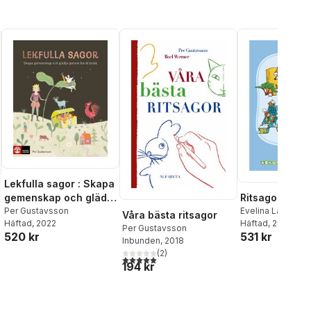
Lekfulla sagor : Skapa
gemenskap och glädje
Ritsagor A till 
genom berättande
Per Gustavsson
Evelina Lähdekor
Våra bästa ritsagor
Häftad
, 2022
Lindgren
Häftad
, 2022
,
Eleono
Per Gustavsson
520 kr
531 kr
al röster:
Inbunden
, 2018
(
2
)
5,0
utav 5 stjärnor. Totalt antal röster:
194 kr