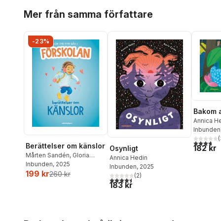
Hoppa över listan
Mer från samma författare
-23%
Bakom a
Annica H
Inbunden
(
3,7
utav 5 
Berättelser om känslor
182 kr
Osynligt
Mårten Sandén
,
Gloria
Annica Hedin
Kisekka-Ndawula
Inbunden
, 2025
,
Annica
Inbunden
, 2025
199 kr
Hedin
,
Matilda Ruta
260 kr
(
2
)
4,5
utav 5 stjärnor. Totalt antal röster:
183 kr
Hoppa över listan