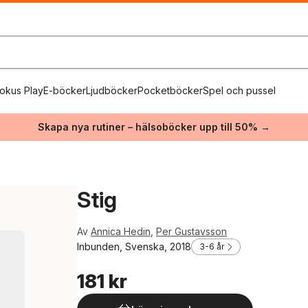
okus Play
E-böcker
Ljudböcker
Pocketböcker
Spel och pussel
Skapa nya rutiner – hälsoböcker upp till 50% →
Stig
Av
Annica Hedin
,
Per Gustavsson
Inbunden, Svenska, 2018
3-6 år
181 kr