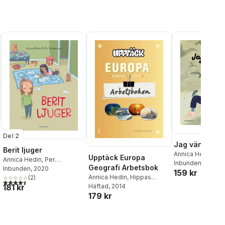
Del 2
Jag väntar på 
Berit ljuger
Annica Hedin
Upptäck Europa
Annica Hedin
,
Per
Inbunden
, 2025
Geografi Arbetsbok
Gustavsson
Inbunden
, 2020
159 kr
Annica Hedin
,
Hippas
(
2
)
4,5
utav 5 stjärnor. Totalt antal röster:
181 kr
Eriksson
Häftad
, 2014
179 kr