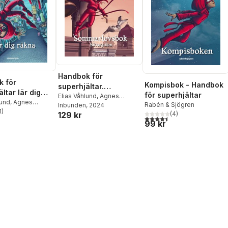
Handbok för
 för
Kompisbok - Handbok
superhjältar.
ltar lär dig
för superhjältar
Sommarlovsbok :
Elias Våhlund
,
Agnes
lund
,
Agnes
Rabén & Sjögren
Våhlund
Inbunden
, 2024
silverpilen
1
)
(
4
)
129 kr
stjärnor. Totalt antal röster:
4,5
utav 5 stjärnor. Totalt ant
99 kr