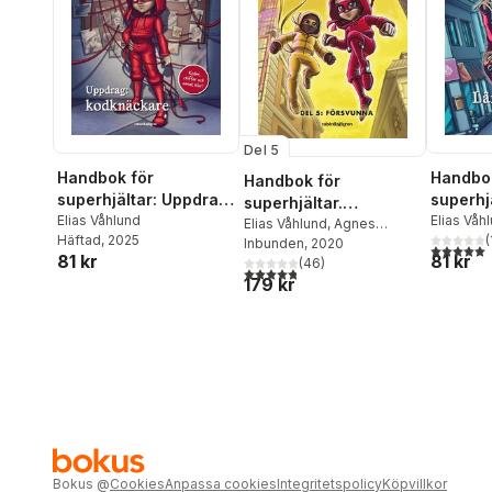
Del 5
Handbok för
Handbok
Handbok för
superhjältar: Uppdrag:
superhjä
superhjältar.
kodknäckare : Koder,
Elias Våhlund
räkna
Elias Våh
Försvunna
Elias Våhlund
,
Agnes
Häftad
, 2025
Våhlund
(
chiffer och annat klur
Våhlund
Inbunden
, 2020
5,0
utav 5 
81 kr
81 kr
(
46
)
4,8
utav 5 stjärnor. Totalt antal röster:
179 kr
Bokus
@
Cookies
Anpassa cookies
Integritetspolicy
Köpvillkor