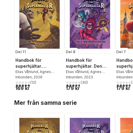
Del 11
Del 8
Del 7
Handbok för
Handbok för
Handbok
superhjältar.
superhjältar. Den
superhjä
Superskurkar
Elias Våhlund
,
Agnes
längsta natten
Elias Våhlund
,
Agnes
Elias Våh
Våhlund
Inbunden
, 2026
Våhlund
Inbunden
, 2023
Våhlund
Inbunden
(
12
)
(
30
)
(
5,0
utav 5 stjärnor. Totalt antal röster:
4,7
utav 5 stjärnor. Totalt antal röster:
4,7
utav 5 
169 kr
179 kr
179 kr
Hoppa över listan
Mer från samma serie