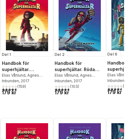
Del 6
Del 2
Del 1
Handbok för
Handbok för
Handbok för
superhjältar. 
superhjältar. Röda
superhjältar.
hopp
Elias Våhlund
,
Ag
masken
Elias Våhlund
,
Agnes
Handboken
Elias Våhlund
,
Agnes
Våhlund
Inbunden
, 2021
Våhlund
Inbunden
, 2017
Våhlund
Inbunden
, 2017
(
68
)
(
103
)
(
159
)
al röster:
4,6
utav 5 stjärnor
4,7
utav 5 stjärnor. Totalt antal röster:
4,7
utav 5 stjärnor. Totalt antal röster:
179 kr
179 kr
179 kr