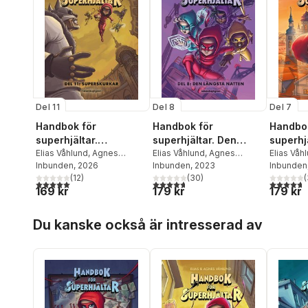
Del 11
Del 8
Del 7
Handbok för
Handbok för
Handbok
superhjältar.
superhjältar. Den
superhjä
Superskurkar
Elias Våhlund
,
Agnes
längsta natten
Elias Våhlund
,
Agnes
Elias Våh
Våhlund
Inbunden
, 2026
Våhlund
Inbunden
, 2023
Våhlund
Inbunden
(
12
)
(
30
)
(
5,0
utav 5 stjärnor. Totalt antal röster:
4,7
utav 5 stjärnor. Totalt antal röster:
4,7
utav 5 
169 kr
179 kr
179 kr
Hoppa över listan
Du kanske också är intresserad av