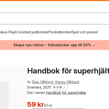
okus Play
E-böcker
Ljudböcker
Pocketböcker
Spel och pussel
Skapa nya rutiner – hälsoböcker upp till 50% →
Handbok för superhjälta
Av
Elias Våhlund
,
Agnes Våhlund
Svenska, 2021
6-9 år
Del i serien
Handbok för superhjältar
59 kr
81 kr