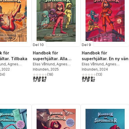
Del 10
Del 9
 för
Handbok för
Handbok för
ltar. Tillbaka
superhjältar. Alla
superhjältar. En ny vän
lund
,
Agnes
ljuger
Elias Våhlund
,
Agnes
Elias Våhlund
,
Agnes
, 2022
Våhlund
Inbunden
, 2025
Våhlund
Inbunden
, 2024
34
)
(
18
)
(
13
)
stjärnor. Totalt antal röster:
4,7
utav 5 stjärnor. Totalt antal röster:
4,4
utav 5 stjärnor. Totalt ant
179 kr
179 kr