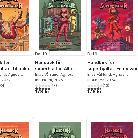
Del 10
Del 9
 för
Handbok för
Handbok för
ltar. Tillbaka
superhjältar. Alla
superhjältar. En ny vän
lund
,
Agnes
ljuger
Elias Våhlund
,
Agnes
Elias Våhlund
,
Agnes
, 2022
Våhlund
Inbunden
, 2025
Våhlund
Inbunden
, 2024
34
)
(
18
)
(
13
)
stjärnor. Totalt antal röster:
4,7
utav 5 stjärnor. Totalt antal röster:
4,4
utav 5 stjärnor. Totalt ant
179 kr
179 kr