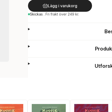
Lägg i varukorg
Skickas
.
Fri frakt över 249 kr.
Be
Produk
Utfors