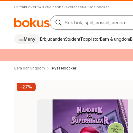
Fri frakt över 249 kr
•
Snabba leveranser
•
Billiga böcker
Sök bok, spel, pussel, penna...
Meny
Erbjudanden
Student
Topplistor
Barn & ungdom
B
Barn och ungdom
Pysselböcker
-27%