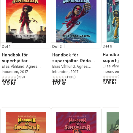
Del 6
Del 2
Del 1
Handbok för
Handbok för
Handbok för
superhjältar. 
superhjältar. Röda
superhjältar.
hopp
Elias Våhlund
,
Ag
masken
Elias Våhlund
,
Agnes
Handboken
Elias Våhlund
,
Agnes
Våhlund
Inbunden
, 2021
Våhlund
Inbunden
, 2017
Våhlund
Inbunden
, 2017
(
68
)
(
103
)
(
159
)
al röster:
4,6
utav 5 stjärnor
4,7
utav 5 stjärnor. Totalt antal röster:
4,7
utav 5 stjärnor. Totalt antal röster:
179 kr
179 kr
179 kr