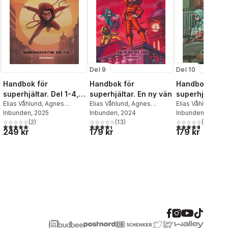
Del 9
Del 10
Handbok för
Handbok för
Handbok för
superhjältar. Del 1-4,
superhjältar. En ny vän
superhjältar. A
Samlingsvolym
Elias Våhlund
,
Agnes
Elias Våhlund
,
Agnes
ljuger
Elias Våhlund
,
Ag
Våhlund
Inbunden
, 2025
Våhlund
Inbunden
, 2024
Våhlund
Inbunden
, 2025
al röster:
(
2
)
(
13
)
(
18
)
5,0
utav 5 stjärnor. Totalt antal röster:
4,4
utav 5 stjärnor. Totalt antal röster:
4,7
utav 5 stjärnor
249 kr
179 kr
179 kr