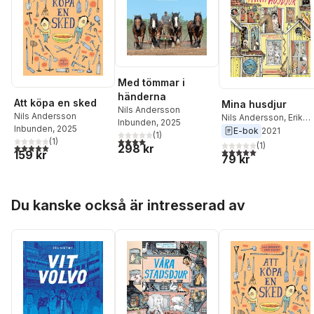
Med tömmar i
händerna
Att köpa en sked
Mina husdjur
Nils Andersson
Nils Andersson
Nils Andersson
,
Erik
Inbunden
, 2025
Inbunden
, 2025
Svetoft
E-bok
2021
(
1
)
4,0
utav 5 stjärnor. Totalt antal röster:
(
1
)
(
1
)
298 kr
5,0
utav 5 stjärnor. Totalt antal röster:
5,0
utav 5 stjärnor. Tota
159 kr
79 kr
Hoppa över listan
Du kanske också är intresserad av