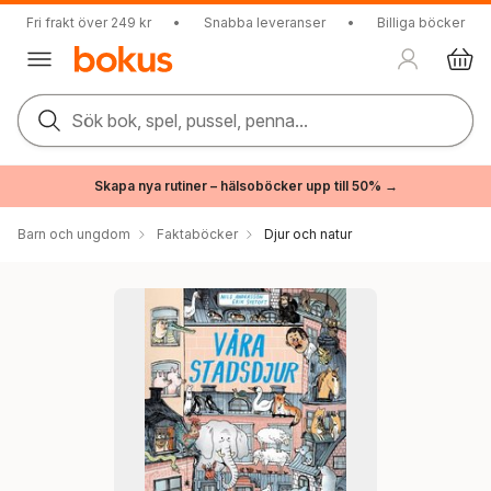
Fri frakt över 249 kr
•
Snabba leveranser
•
Billiga böcker
Sök bok, spel, pussel, penna...
Skapa nya rutiner – hälsoböcker upp till 50% →
Barn och ungdom
Faktaböcker
Djur och natur