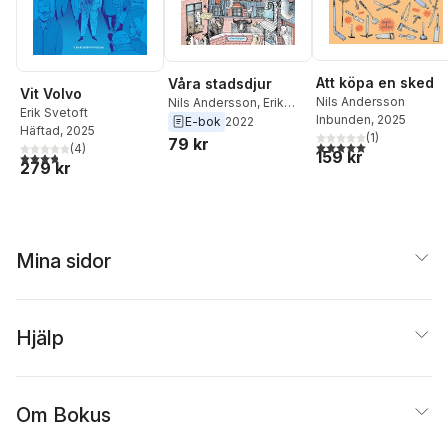
Att köpa en sked
Våra stadsdjur
Vit Volvo
Nils Andersson
Nils Andersson
,
Erik
Erik Svetoft
Inbunden
, 2025
Svetoft
E-bok
2022
Häftad
, 2025
(
1
)
79 kr
5,0
utav 5 stjärnor. Tota
(
4
)
159 kr
3,8
utav 5 stjärnor. Totalt antal röster:
279 kr
Mina sidor
Hjälp
Om Bokus