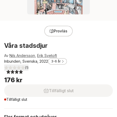
Provläs
Våra stadsdjur
Av
Nils Andersson
,
Erik Svetoft
Inbunden, Svenska, 2022
3-6 år
(
1
)
4,0
utav 5 stjärnor. Totalt antal röster:
176 kr
Tillfälligt slut
Tillfälligt slut
Fler format och utgåvor