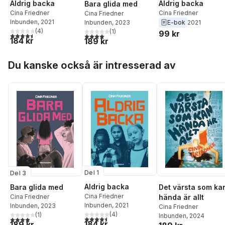
Aldrig backa
Aldrig backa
Bara glida med
Cina Friedner
Cina Friedner
Cina Friedner
Inbunden
, 2021
E-bok
2021
Inbunden
, 2023
(
4
)
(
1
)
99 kr
4,5
utav 5 stjärnor. Totalt antal röster:
4,0
utav 5 stjärnor. Totalt antal röster:
184 kr
189 kr
Hoppa över listan
Du kanske också är intresserad av
Del 1
Del 3
Aldrig backa
Bara glida med
Det värsta som ka
Cina Friedner
Cina Friedner
hända är allt
Inbunden
, 2021
Inbunden
, 2023
Cina Friedner
(
4
)
(
1
)
Inbunden
, 2024
4,5
utav 5 stjärnor. Totalt antal röster:
4,0
utav 5 stjärnor. Totalt antal röster:
184 kr
189 kr