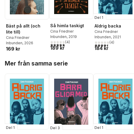
Del 1
Så himla taskigt
Bäst på allt (och
Aldrig backa
Cina Friedner
lite till)
Cina Friedner
Inbunden
, 2019
Inbunden
, 2021
Cina Friedner
(
4
)
(
4
)
Inbunden
, 2026
4,8
utav 5 stjärnor. Totalt antal röster:
4,5
utav 5 stjärnor. Tota
189 kr
184 kr
169 kr
Hoppa över listan
Mer från samma serie
Del 1
Del 1
Del 3