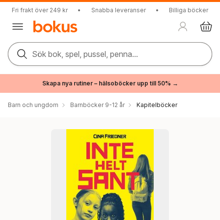
Fri frakt över 249 kr
•
Snabba leveranser
•
Billiga böcker
Sök bok, spel, pussel, penna...
Skapa nya rutiner – hälsoböcker upp till 50% →
Barn och ungdom
Barnböcker 9-12 år
Kapitelböcker