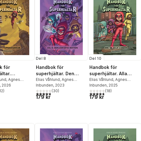
Del 8
Del 10
 för
Handbok för
Handbok för
ltar.
superhjältar. Den
superhjältar. Alla
kurkar
lund
,
Agnes
längsta natten
Elias Våhlund
,
Agnes
ljuger
Elias Våhlund
,
Agnes
, 2026
Våhlund
Inbunden
, 2023
Våhlund
Inbunden
, 2025
12
)
(
30
)
(
18
)
stjärnor. Totalt antal röster:
4,7
utav 5 stjärnor. Totalt antal röster:
4,7
utav 5 stjärnor. Totalt ant
179 kr
179 kr