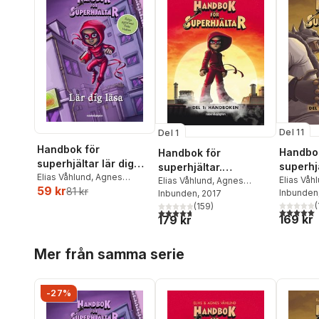
Del 11
Del 1
Handbok för
Handbok
Handbok för
superhjältar lär dig
superhjä
superhjältar.
läsa
Elias Våhlund
,
Agnes
Supers
Elias Våh
Handboken
Elias Våhlund
,
Agnes
59 kr
Våhlund
81 kr
Våhlund
Inbunden
Våhlund
Inbunden
, 2017
(
(
159
)
5,0
utav 5 
4,7
utav 5 stjärnor. Totalt antal röster:
169 kr
179 kr
Hoppa över listan
Mer från samma serie
-27%