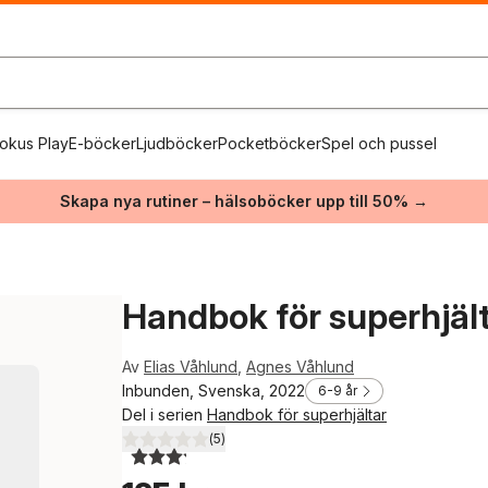
okus Play
E-böcker
Ljudböcker
Pocketböcker
Spel och pussel
Skapa nya rutiner – hälsoböcker upp till 50% →
Handbok för superhjält
Av
Elias Våhlund
,
Agnes Våhlund
Inbunden, Svenska, 2022
6-9 år
Del i serien
Handbok för superhjältar
(
5
)
3,2
utav 5 stjärnor. Totalt antal röster: