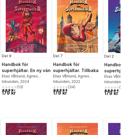
Del 9
Del 7
Del 2
Handbok för
Handbok för
Handbok för
superhjältar. En ny vän
superhjältar. Tillbaka
superhjältar. 
Elias Våhlund
,
Agnes
Elias Våhlund
,
Agnes
masken
Elias Våhlund
,
Ag
Våhlund
Inbunden
, 2024
Våhlund
Inbunden
, 2022
Våhlund
Inbunden
, 2017
(
13
)
(
34
)
(
103
)
al röster:
4,4
utav 5 stjärnor. Totalt antal röster:
4,7
utav 5 stjärnor. Totalt antal röster:
4,7
utav 5 stjärnor
179 kr
179 kr
179 kr