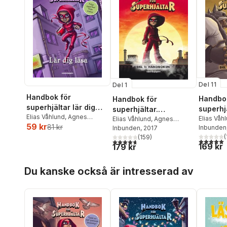
Del 11
Del 1
Handbok för
Handbok
Handbok för
superhjältar lär dig
superhjä
superhjältar.
läsa
Elias Våhlund
,
Agnes
Supers
Elias Våh
Handboken
Elias Våhlund
,
Agnes
59 kr
Våhlund
81 kr
Våhlund
Inbunden
Våhlund
Inbunden
, 2017
(
(
159
)
5,0
utav 5 
4,7
utav 5 stjärnor. Totalt antal röster:
169 kr
179 kr
Hoppa över listan
Du kanske också är intresserad av