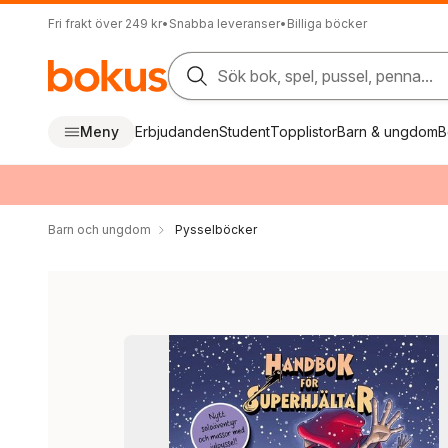
Fri frakt över 249 kr
•
Snabba leveranser
•
Billiga böcker
Sök bok, spel, pussel, penna...
Meny
Erbjudanden
Student
Topplistor
Barn & ungdom
B
Barn och ungdom
Pysselböcker