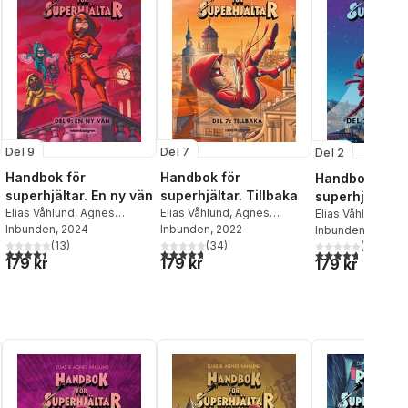
Del 9
Del 7
Del 2
Handbok för
Handbok för
Handbok för
superhjältar. En ny vän
superhjältar. Tillbaka
superhjältar. 
Elias Våhlund
,
Agnes
Elias Våhlund
,
Agnes
masken
Elias Våhlund
,
Ag
Våhlund
Inbunden
, 2024
Våhlund
Inbunden
, 2022
Våhlund
Inbunden
, 2017
(
13
)
(
34
)
(
103
)
al röster:
4,4
utav 5 stjärnor. Totalt antal röster:
4,7
utav 5 stjärnor. Totalt antal röster:
4,7
utav 5 stjärnor
179 kr
179 kr
179 kr