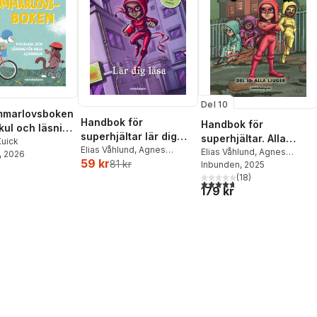
Del 10
mmarlovsboken
Handbok för
Handbok för
lkul och läsning
superhjältar lär dig
superhjältar. Alla
a sommaren
Kuick
läsa
Elias Våhlund
,
Agnes
ljuger
Elias Våhlund
,
Agnes
, 2026
59 kr
Våhlund
81 kr
Våhlund
Inbunden
, 2025
(
18
)
4,7
utav 5 stjärnor. Totalt ant
179 kr