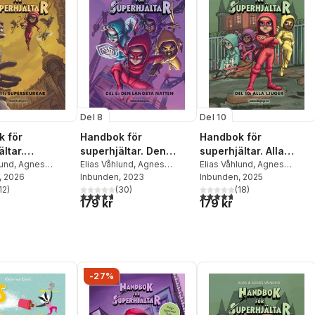
Del 8
Del 10
 för
Handbok för
Handbok för
ltar.
superhjältar. Den
superhjältar. Alla
kurkar
lund
,
Agnes
längsta natten
Elias Våhlund
,
Agnes
ljuger
Elias Våhlund
,
Agnes
, 2026
Våhlund
Inbunden
, 2023
Våhlund
Inbunden
, 2025
12
)
(
30
)
(
18
)
stjärnor. Totalt antal röster:
4,7
utav 5 stjärnor. Totalt antal röster:
4,7
utav 5 stjärnor. Totalt ant
179 kr
179 kr
-27%