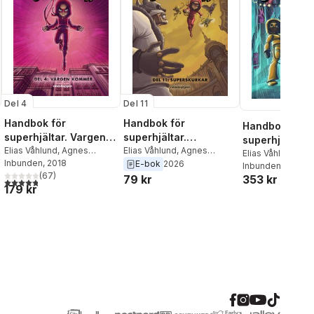
Del 4
Del 11
Handbok för
Handbok för
Handbok för
superhjältar. Vargen
superhjältar.
superhjältar. 
kommer
Elias Våhlund
,
Agnes
Superskurkar
Elias Våhlund
,
Agnes
hopp (Polska)
Elias Våhlund
,
Ag
Våhlund
Inbunden
, 2018
Våhlund
E-bok
2026
Våhlund
Inbunden
, 2021
(
67
)
353 kr
79 kr
4,8
utav 5 stjärnor. Totalt antal röster:
al röster:
179 kr