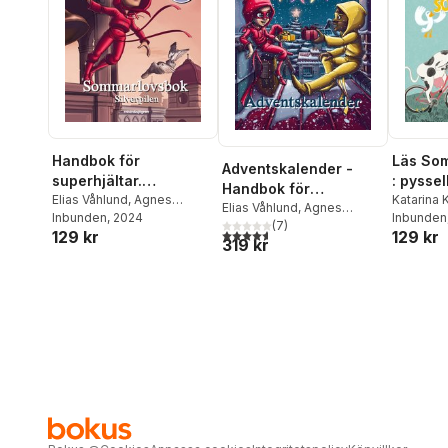
Handbok för
Läs So
Adventskalender -
superhjältar.
: pysse
Handbok för
Sommarlovsbok :
Elias Våhlund
,
Agnes
för hel
Katarina 
superhjältar : Jul i
Elias Våhlund
,
Agnes
Våhlund
Inbunden
, 2024
Inbunden
silverpilen
Våhlund
(
7
)
Rosenhill
4,6
utav 5 stjärnor. Totalt antal röster:
129 kr
129 kr
319 kr