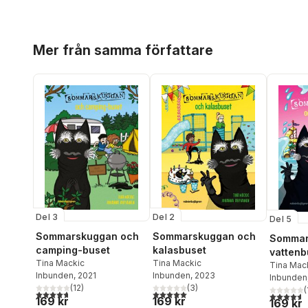
Hoppa över listan
Mer från samma författare
Del 3
Del 2
Del 5
Sommarskuggan och
Sommarskuggan och
Sommar
camping-buset
kalasbuset
vattenb
Tina Mackic
Tina Mackic
Tina Mac
Inbunden
, 2021
Inbunden
, 2023
Inbunden
(
12
)
(
3
)
(
4,7
utav 5 stjärnor. Totalt antal röster:
5,0
utav 5 stjärnor. Totalt antal röster:
4,6
utav 5 
169 kr
169 kr
169 kr