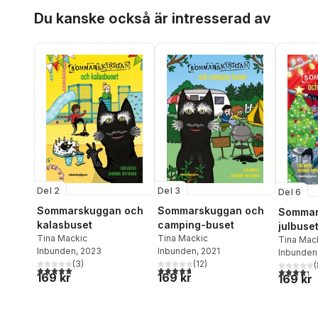
Hoppa över listan
Du kanske också är intresserad av
Del 2
Del 3
Del 6
Sommarskuggan och
Sommarskuggan och
Sommar
kalasbuset
camping-buset
julbuse
Tina Mackic
Tina Mackic
Tina Mac
Inbunden
, 2023
Inbunden
, 2021
Inbunden
(
3
)
(
12
)
(
5,0
utav 5 stjärnor. Totalt antal röster:
4,7
utav 5 stjärnor. Totalt antal röster:
4,3
utav 5 
169 kr
169 kr
169 kr