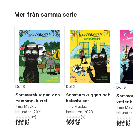
Hoppa över listan
Mer från samma serie
Del 3
Del 2
Del 5
Sommarskuggan och
Sommarskuggan och
Sommar
camping-buset
kalasbuset
vattenb
Tina Mackic
Tina Mackic
Tina Mac
Inbunden
, 2021
Inbunden
, 2023
Inbunden
(
12
)
(
3
)
(
4,7
utav 5 stjärnor. Totalt antal röster:
5,0
utav 5 stjärnor. Totalt antal röster:
4,6
utav 5 
169 kr
169 kr
169 kr