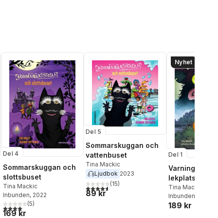
Nyhet
Del 5
Sommarskuggan och
Del 4
Del 1
vattenbuset
Tina Mackic
Sommarskuggan och
Varning för G
Ljudbok
2023
slottsbuset
lekplatsen
(
15
)
Tina Mackic
Tina Mackic
4,6
utav 5 stjärnor. Totalt antal röster:
89 kr
Inbunden
, 2022
Inbunden
, 2026
(
5
)
189 kr
4,0
utav 5 stjärnor. Totalt antal röster:
al röster:
169 kr