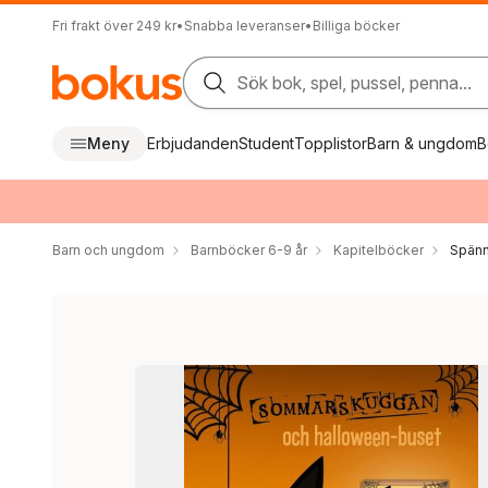
Fri frakt över 249 kr
•
Snabba leveranser
•
Billiga böcker
Sök bok, spel, pussel, penna...
Meny
Erbjudanden
Student
Topplistor
Barn & ungdom
B
Barn och ungdom
Barnböcker 6-9 år
Kapitelböcker
Spänn