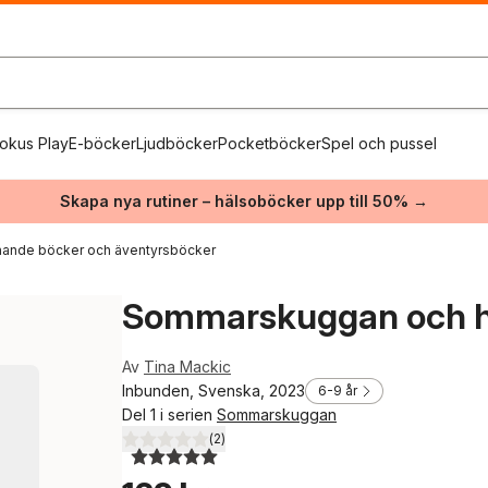
okus Play
E-böcker
Ljudböcker
Pocketböcker
Spel och pussel
Skapa nya rutiner – hälsoböcker upp till 50% →
ande böcker och äventyrsböcker
Sommarskuggan och h
Av
Tina Mackic
Inbunden, Svenska, 2023
6-9 år
Del 1 i serien
Sommarskuggan
(
2
)
5,0
utav 5 stjärnor. Totalt antal röster: