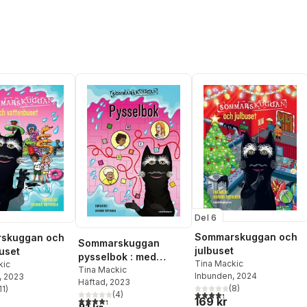
Del 6
Sommarskuggan och
skuggan och
Sommarskuggan
julbuset
uset
pysselbok : med
Tina Mackic
kic
klistermärken
Tina Mackic
Inbunden
, 2024
, 2023
Häftad
, 2023
(
8
)
11
)
4,3
utav 5 stjärnor. Totalt ant
stjärnor. Totalt antal röster:
(
4
)
169 kr
4,3
utav 5 stjärnor. Totalt antal röster: