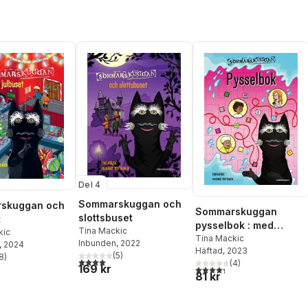
Del 4
Sommarskuggan och
skuggan och
Sommarskuggan
slottsbuset
t
pysselbok : med
Tina Mackic
kic
klistermärken
Tina Mackic
Inbunden
, 2022
, 2024
Häftad
, 2023
(
5
)
8
)
4,0
utav 5 stjärnor. Totalt antal röster:
stjärnor. Totalt antal röster:
(
4
)
169 kr
4,3
utav 5 stjärnor. Totalt ant
81 kr