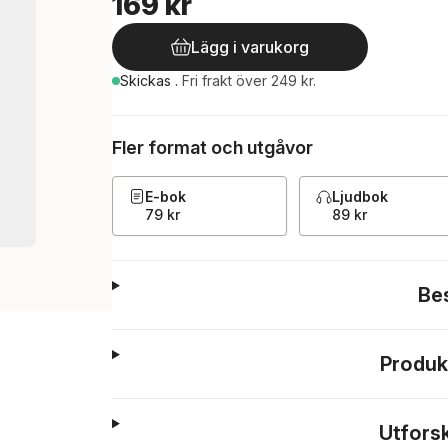
169 kr
Lägg i varukorg
Skickas
.
Fri frakt över 249 kr.
Fler format och utgåvor
E-bok
Ljudbok
79 kr
89 kr
Be
Produk
Utfors