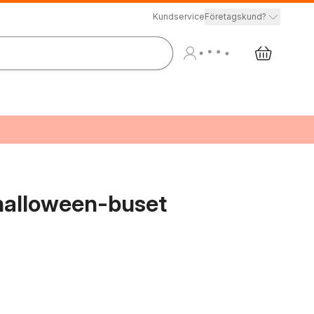
Kundservice
Företagskund?
alloween-buset