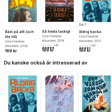
Del 1
Så himla taskigt
Bäst på allt (och
Aldrig backa
Cina Friedner
lite till)
Cina Friedner
Inbunden
, 2019
Inbunden
, 2021
Cina Friedner
(
4
)
(
4
)
Inbunden
, 2026
4,8
utav 5 stjärnor. Totalt antal röster:
4,5
utav 5 stjärnor. Tota
189 kr
184 kr
169 kr
Hoppa över listan
Du kanske också är intresserad av