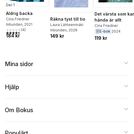
Del 1
Aldrig backa
Det värsta som ka
Räkna tyst till tio
Cina Friedner
hända är allt
Inbunden
, 2021
Laura Lähteenmäki
Cina Friedner
(
4
)
Inbunden
, 2026
E-bok
2024
4,5
utav 5 stjärnor. Totalt antal röster:
184 kr
149 kr
119 kr
Mina sidor
Hjälp
Om Bokus
Populärt