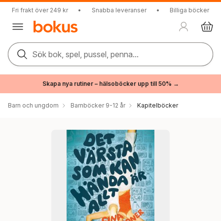
Fri frakt över 249 kr
•
Snabba leveranser
•
Billiga böcker
Sök bok, spel, pussel, penna...
Skapa nya rutiner – hälsoböcker upp till 50% →
Barn och ungdom
Barnböcker 9-12 år
Kapitelböcker