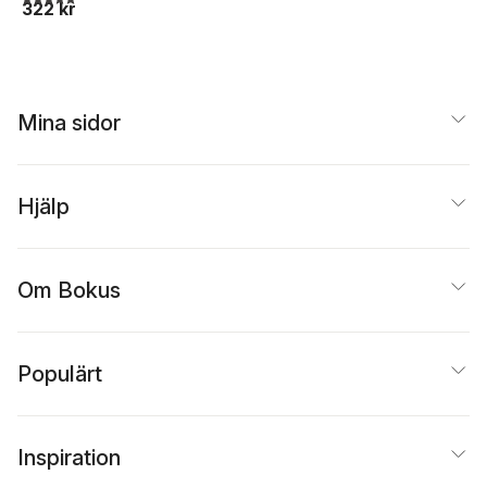
322 kr
Krusenstjerna
Mina sidor
Hjälp
Om Bokus
Populärt
Inspiration