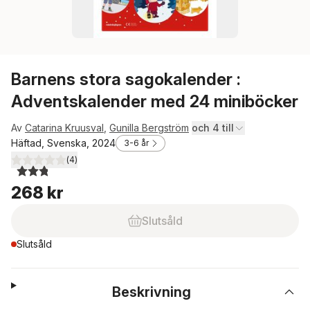
Barnens stora sagokalender :
Adventskalender med 24 miniböcker
Av
Catarina Kruusval
,
Gunilla Bergström
och 4 till
Häftad, Svenska, 2024
3-6 år
(
4
)
2,8
utav 5 stjärnor. Totalt antal röster:
268 kr
Slutsåld
Slutsåld
Beskrivning