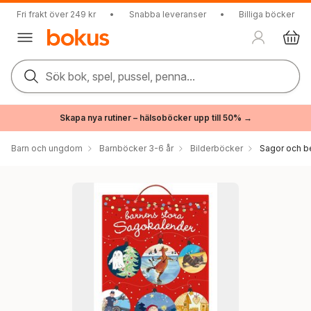
Fri frakt över 249 kr
•
Snabba leveranser
•
Billiga böcker
Sök bok, spel, pussel, penna...
Skapa nya rutiner – hälsoböcker upp till 50% →
Barn och ungdom
Barnböcker 3-6 år
Bilderböcker
Sagor och be