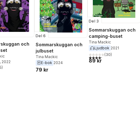
Del 3
Sommarskuggan och
Del 6
camping-buset
Tina Mackic
skuggan och
Sommarskuggan och
Ljudbok
2021
uset
julbuset
(
30
)
kic
Tina Mackic
4,2
utav 5 stjärnor. Totalt ant
89 kr
, 2022
E-bok
2024
5
)
79 kr
stjärnor. Totalt antal röster: