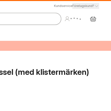
Kundservice
Företagskund?
sel (med klistermärken)