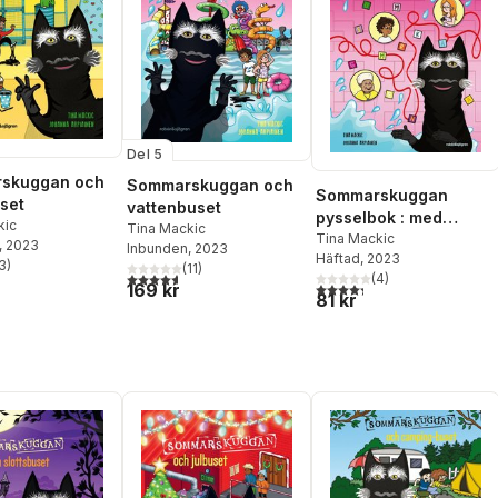
Del 5
skuggan och
Sommarskuggan och
Sommarskuggan
set
vattenbuset
pysselbok : med
kic
Tina Mackic
klistermärken
Tina Mackic
, 2023
Inbunden
, 2023
Häftad
, 2023
3
)
(
11
)
stjärnor. Totalt antal röster:
4,6
utav 5 stjärnor. Totalt antal röster:
(
4
)
4,3
utav 5 stjärnor. Totalt ant
169 kr
81 kr