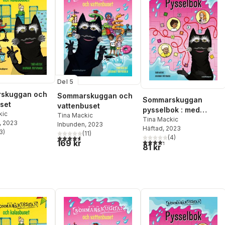
Del 5
skuggan och
Sommarskuggan och
Sommarskuggan
set
vattenbuset
pysselbok : med
kic
Tina Mackic
klistermärken
Tina Mackic
, 2023
Inbunden
, 2023
Häftad
, 2023
3
)
(
11
)
stjärnor. Totalt antal röster:
4,6
utav 5 stjärnor. Totalt antal röster:
(
4
)
4,3
utav 5 stjärnor. Totalt ant
169 kr
81 kr