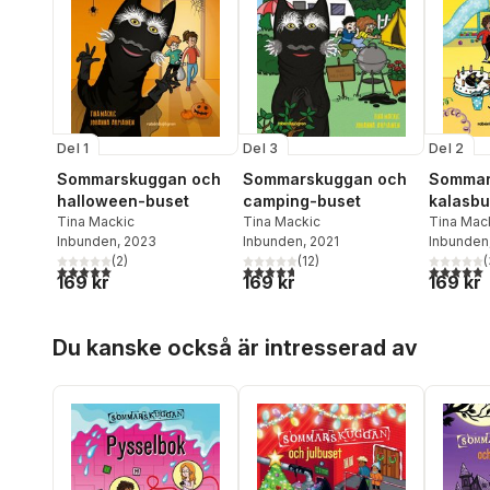
Del 1
Del 3
Del 2
Sommarskuggan och
Sommarskuggan och
Sommar
halloween-buset
camping-buset
kalasbu
Tina Mackic
Tina Mackic
Tina Mac
Inbunden
, 2023
Inbunden
, 2021
Inbunden
(
2
)
(
12
)
(
5,0
utav 5 stjärnor. Totalt antal röster:
4,7
utav 5 stjärnor. Totalt antal röster:
5,0
utav 5 
169 kr
169 kr
169 kr
Hoppa över listan
Du kanske också är intresserad av