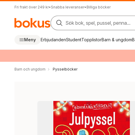
Fri frakt över 249 kr
•
Snabba leveranser
•
Billiga böcker
Sök bok, spel, pussel, penna...
Meny
Erbjudanden
Student
Topplistor
Barn & ungdom
B
Barn och ungdom
Pysselböcker