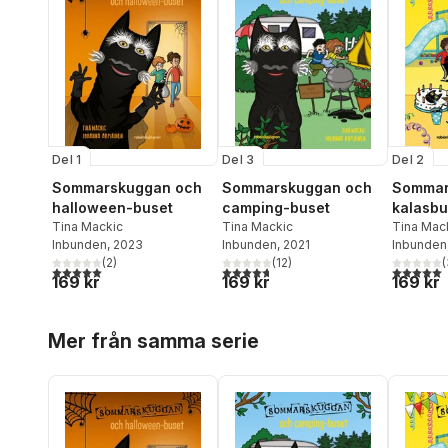
Del 1
Del 3
Del 2
Sommarskuggan och
Sommarskuggan och
Sommar
halloween-buset
camping-buset
kalasbu
Tina Mackic
Tina Mackic
Tina Mac
Inbunden
, 2023
Inbunden
, 2021
Inbunden
(
2
)
(
12
)
(
5,0
utav 5 stjärnor. Totalt antal röster:
4,7
utav 5 stjärnor. Totalt antal röster:
5,0
utav 5 
169 kr
169 kr
169 kr
Hoppa över listan
Mer från samma serie