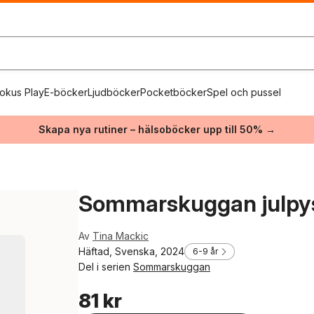
okus Play
E-böcker
Ljudböcker
Pocketböcker
Spel och pussel
Skapa nya rutiner – hälsoböcker upp till 50% →
Sommarskuggan julpys
Av
Tina Mackic
Häftad, Svenska, 2024
6-9 år
Del i serien
Sommarskuggan
81 kr