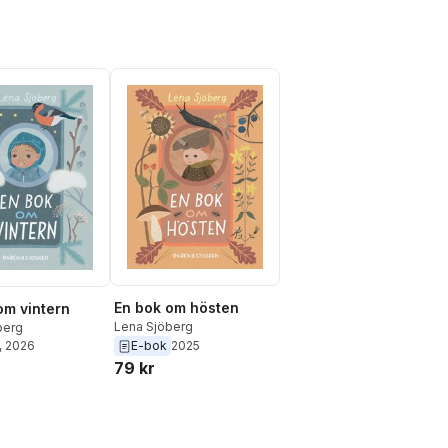
En bok om hösten
om vintern
Lena Sjöberg
berg
, 2026
E-bok
2025
79 kr