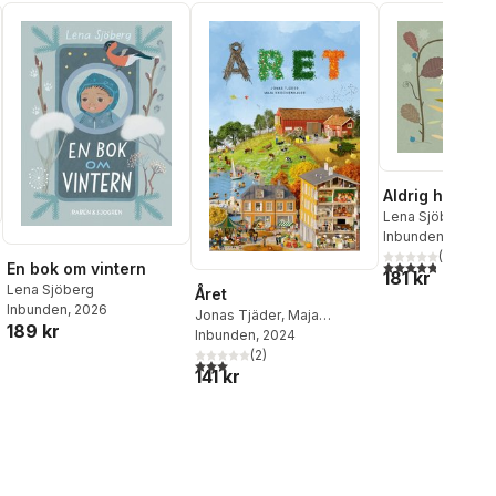
Aldrig har jag 
Lena Sjöberg
Inbunden
, 2017
(
14
)
4,8
utav 5 stjärnor
En bok om vintern
181 kr
Lena Sjöberg
Året
Inbunden
, 2026
Jonas Tjäder
,
Maja
al röster:
189 kr
Knochenhauer
Inbunden
, 2024
(
2
)
3,0
utav 5 stjärnor. Totalt antal röster:
141 kr