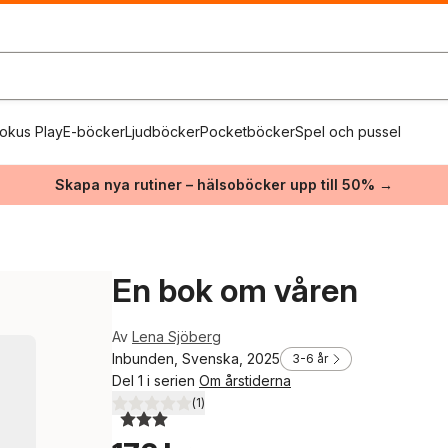
okus Play
E-böcker
Ljudböcker
Pocketböcker
Spel och pussel
Skapa nya rutiner – hälsoböcker upp till 50% →
En bok om våren
Av
Lena Sjöberg
Inbunden, Svenska, 2025
3-6 år
Del 1 i serien
Om årstiderna
(
1
)
3,0
utav 5 stjärnor. Totalt antal röster: