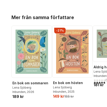
Hoppa över listan
Mer från samma författare
-21%
Aldrig h
Lena Sjö
Inbunden
(
4,8
utav 5 
En bok om hösten
En bok om sommaren
181 kr
Lena Sjöberg
Lena Sjöberg
Inbunden
, 2025
Inbunden
, 2026
149 kr
189 kr
188 kr