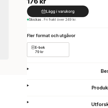
176 kr
Lägg i varukorg
Skickas
.
Fri frakt över 249 kr.
Fler format och utgåvor
E-bok
79 kr
Be
Produk
Utfors