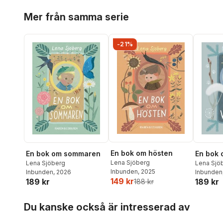
Hoppa över listan
Mer från samma serie
-21%
En bok om hösten
En bok om sommaren
En bok 
Lena Sjöberg
Lena Sjöberg
Lena Sjö
Inbunden
, 2025
Inbunden
, 2026
Inbunden
149 kr
189 kr
189 kr
188 kr
Hoppa över listan
Du kanske också är intresserad av