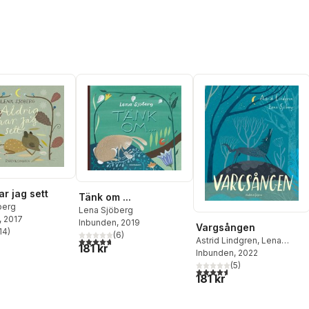
ar jag sett
Tänk om ...
berg
Lena Sjöberg
, 2017
Inbunden
, 2019
Vargsången
14
)
(
6
)
stjärnor. Totalt antal röster:
4,7
utav 5 stjärnor. Totalt antal röster:
Astrid Lindgren
,
Lena
181 kr
Sjöberg
Inbunden
, 2022
(
5
)
4,6
utav 5 stjärnor. Totalt ant
181 kr