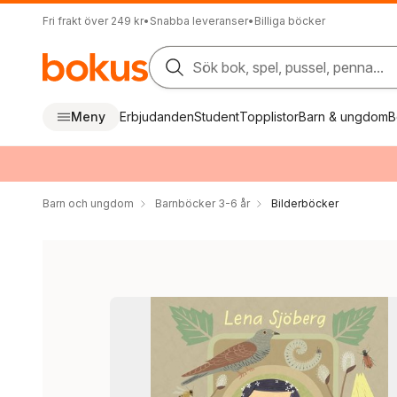
Fri frakt över 249 kr
•
Snabba leveranser
•
Billiga böcker
Sök bok, spel, pussel, penna...
Meny
Erbjudanden
Student
Topplistor
Barn & ungdom
B
Barn och ungdom
Barnböcker 3-6 år
Bilderböcker