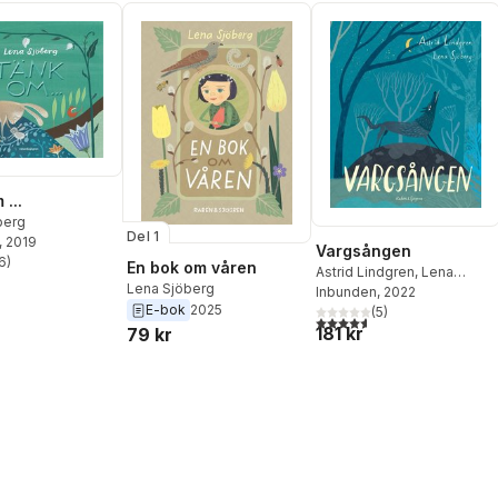
...
berg
Del 1
, 2019
Vargsången
6
)
En bok om våren
stjärnor. Totalt antal röster:
Astrid Lindgren
,
Lena
Lena Sjöberg
Sjöberg
Inbunden
, 2022
E-bok
2025
(
5
)
4,6
utav 5 stjärnor. Totalt ant
181 kr
79 kr