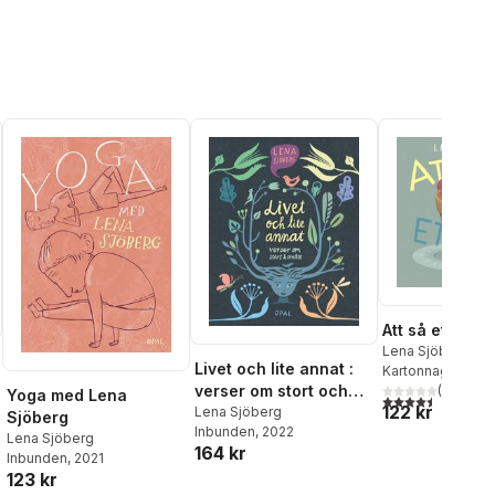
Att så ett frö
Lena Sjöberg
Livet och lite annat :
Kartonnage
, 2021
verser om stort och
(
2
)
Yoga med Lena
4,5
utav 5 stjärnor.
122 kr
smått
Lena Sjöberg
Sjöberg
Inbunden
, 2022
al röster:
Lena Sjöberg
164 kr
Inbunden
, 2021
123 kr