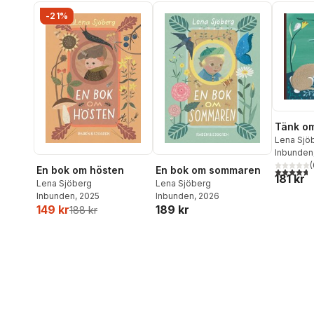
-21%
Tänk om 
Lena Sjö
Inbunden
(
En bok om hösten
En bok om sommaren
4,7
utav 5 
181 kr
Lena Sjöberg
Lena Sjöberg
Inbunden
, 2025
Inbunden
, 2026
149 kr
189 kr
188 kr