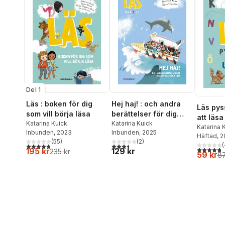
Del 1
Läs : boken för dig
Hej haj! : och andra
Läs pys
som vill börja läsa
berättelser för dig
att läsa
Katarina Kuick
som vill börja läsa,
Katarina Kuick
Katarina 
Inbunden
, 2023
Inbunden
, 2025
Läs-nivå 1
Häftad
, 
(
55
)
(
2
)
(
4,7
utav 5 stjärnor. Totalt antal röster:
3,5
utav 5 stjärnor. Totalt antal röster:
4,8
utav 5 
195 kr
129 kr
235 kr
59 kr
87