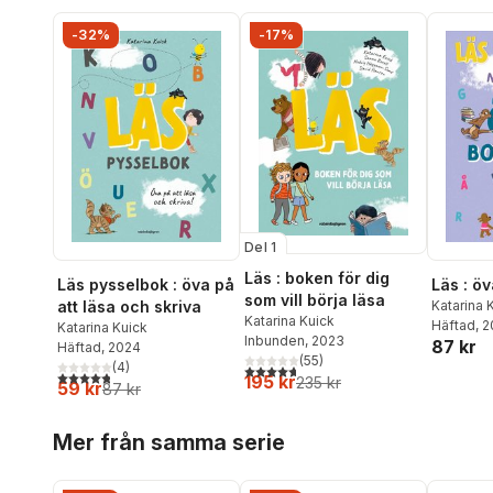
-32%
-17%
Del 1
Läs : boken för dig
Läs pysselbok : öva på
Läs : ö
som vill börja läsa
att läsa och skriva
Katarina 
Katarina Kuick
Häftad
, 
Katarina Kuick
Inbunden
, 2023
87 kr
Häftad
, 2024
(
55
)
(
4
)
4,7
utav 5 stjärnor. Totalt antal röster:
4,8
utav 5 stjärnor. Totalt antal röster:
195 kr
235 kr
59 kr
87 kr
Hoppa över listan
Mer från samma serie