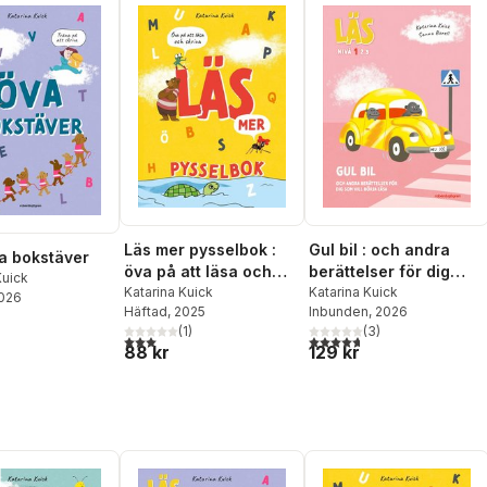
Läs mer pysselbok :
Gul bil : och andra
va bokstäver
öva på att läsa och
berättelser för dig
Kuick
skriva
Katarina Kuick
som vill börja läsa -
Katarina Kuick
2026
Häftad
, 2025
Inbunden
, 2026
Läs-nivå 1
(
1
)
(
3
)
3,0
utav 5 stjärnor. Totalt antal röster:
4,7
utav 5 stjärnor. Totalt ant
88 kr
129 kr