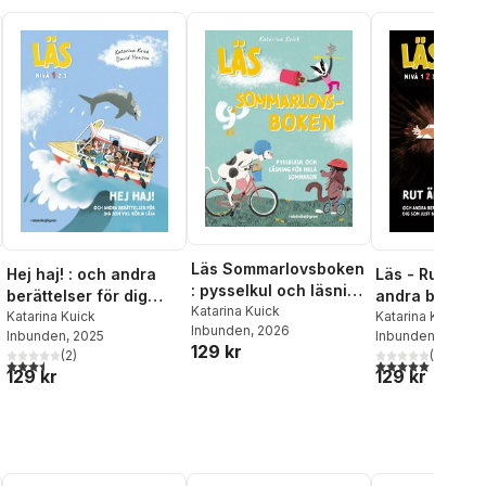
Läs Sommarlovsboken
Hej haj! : och andra
Läs - Rut är r
: pysselkul och läsning
berättelser för dig
andra berättel
för hela sommaren
Katarina Kuick
som vill börja läsa,
Katarina Kuick
dig som just b
Katarina Kuick
Inbunden
, 2026
Inbunden
, 2025
Inbunden
, 2026
Läs-nivå 1
läsa - Läs-niv
129 kr
(
2
)
(
1
)
al röster:
3,5
utav 5 stjärnor. Totalt antal röster:
5,0
utav 5 stjärnor.
129 kr
129 kr