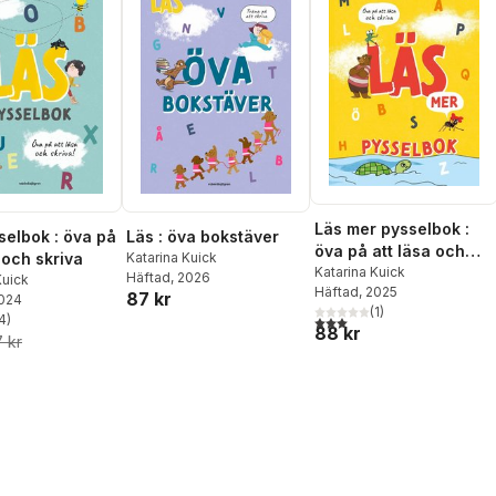
Läs mer pysselbok :
selbok : öva på
Läs : öva bokstäver
öva på att läsa och
 och skriva
Katarina Kuick
skriva
Katarina Kuick
Häftad
, 2026
Kuick
Häftad
, 2025
87 kr
2024
(
1
)
4
)
3,0
utav 5 stjärnor. Totalt ant
stjärnor. Totalt antal röster:
88 kr
 kr