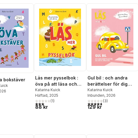
Läs mer pysselbok :
Gul bil : och andra
va bokstäver
öva på att läsa och
berättelser för dig
Kuick
skriva
Katarina Kuick
som vill börja läsa -
Katarina Kuick
2026
Häftad
, 2025
Inbunden
, 2026
Läs-nivå 1
(
1
)
(
3
)
3,0
utav 5 stjärnor. Totalt antal röster:
4,7
utav 5 stjärnor. Totalt ant
88 kr
129 kr