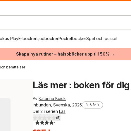
okus Play
E-böcker
Ljudböcker
Pocketböcker
Spel och pussel
Skapa nya rutiner – hälsoböcker upp till 50% →
och berättelser
Läs mer : boken för dig
Av
Katarina Kuick
Inbunden, Svenska, 2025
3-6 år
Del 2 i serien
Läs
(
5
)
4,2
utav 5 stjärnor. Totalt antal röster: