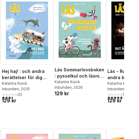
Läs Sommarlovsboken
Hej haj! : och andra
Läs - Rut är r
: pysselkul och läsning
berättelser för dig
andra berättel
för hela sommaren
Katarina Kuick
som vill börja läsa,
Katarina Kuick
dig som just b
Katarina Kuick
Inbunden
, 2026
Inbunden
, 2025
Inbunden
, 2026
Läs-nivå 1
läsa - Läs-niv
129 kr
(
2
)
(
1
)
al röster:
3,5
utav 5 stjärnor. Totalt antal röster:
5,0
utav 5 stjärnor.
129 kr
129 kr