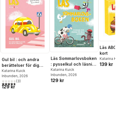
Läs ABC-memo
kort
Läs Sommarlovsboken
Katarina Kuick
Gul bil : och andra
139 kr
: pysselkul och läsning
berättelser för dig
för hela sommaren
Katarina Kuick
som vill börja läsa -
Katarina Kuick
Inbunden
, 2026
Inbunden
, 2026
Läs-nivå 1
129 kr
(
3
)
al röster:
4,7
utav 5 stjärnor. Totalt antal röster:
129 kr