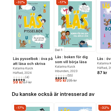
-32%
-17%
Del 1
Läs : boken för dig
Läs pysselbok : öva på
Läs : ö
som vill börja läsa
att läsa och skriva
Katarina 
Katarina Kuick
Häftad
, 
Katarina Kuick
Inbunden
, 2023
87 kr
Häftad
, 2024
(
55
)
(
4
)
4,7
utav 5 stjärnor. Totalt antal röster:
4,8
utav 5 stjärnor. Totalt antal röster:
195 kr
235 kr
59 kr
87 kr
Hoppa över listan
Du kanske också är intresserad av
-17%
-32%