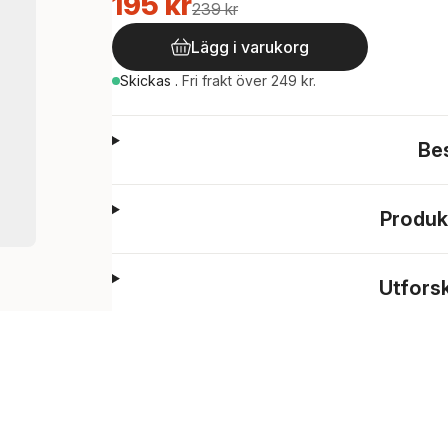
195 kr
239 kr
Lägg i varukorg
Skickas
.
Fri frakt över 249 kr.
Be
Produk
Utfors