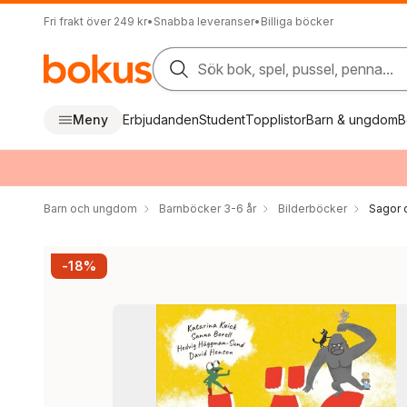
Fri frakt över 249 kr
•
Snabba leveranser
•
Billiga böcker
Sök bok, spel, pussel, penna...
Meny
Erbjudanden
Student
Topplistor
Barn & ungdom
B
Barn och ungdom
Barnböcker 3-6 år
Bilderböcker
Sagor 
-18%