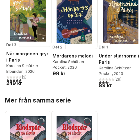
Del 3
Del 2
Del 1
När morgonen gryr
Mördarens melodi
Under stjärnorna i
i Paris
Karolina Schützer
Paris
Karolina Schützer
Pocket
, 2026
Karolina Schützer
Inbunden
, 2026
99 kr
Pocket
, 2023
(
2
)
(
29
)
5,0
utav 5 stjärnor. Totalt antal röster:
3,4
utav 5 stjärnor. Tota
249 kr
89 kr
Hoppa över listan
Mer från samma serie