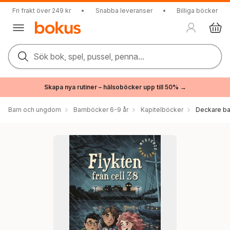
Fri frakt över 249 kr
•
Snabba leveranser
•
Billiga böcker
Sök bok, spel, pussel, penna...
Skapa nya rutiner – hälsoböcker upp till 50% →
Barn och ungdom
Barnböcker 6-9 år
Kapitelböcker
Deckare ba