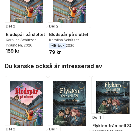
Del 2
Del 2
Blodspår på slottet
Blodspår på slottet
Karolina Schützer
Karolina Schützer
Inbunden
, 2026
E-bok
2026
159 kr
79 kr
Hoppa över listan
Du kanske också är intresserad av
Del 1
Flykten från cell 3
Del 2
Del 1