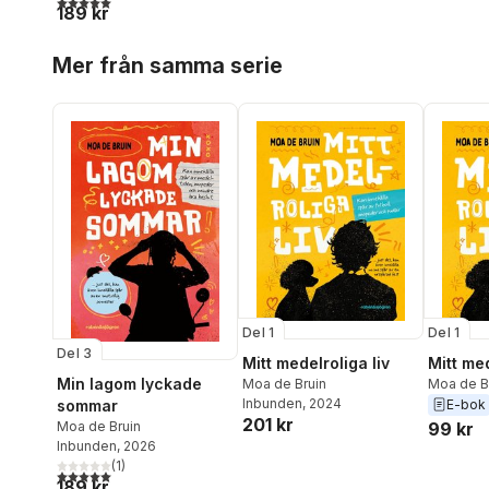
189 kr
Hoppa över listan
Mer från samma serie
Del 1
Del 1
Del 3
Mitt medelroliga liv
Mitt med
Min lagom lyckade
Moa de Bruin
Moa de B
Inbunden
, 2024
E-bok
sommar
201 kr
99 kr
Moa de Bruin
Inbunden
, 2026
(
1
)
5,0
utav 5 stjärnor. Totalt antal röster:
189 kr