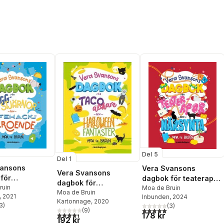
Del 5
Del 1
vansons
Vera Svansons
Vera Svansons
för
dagbok för teaterapor
dagbok för
järnor och
ruin
och närsynta
Moa de Bruin
tacoälskare och
Moa de Bruin
, 2021
Inbunden
, 2024
kberoende
Kartonnage
, 2020
halloweenfantaster
3
)
(
3
)
stjärnor. Totalt antal röster:
5,0
utav 5 stjärnor. Totalt ant
(
9
)
4,4
utav 5 stjärnor. Totalt antal röster:
178 kr
192 kr