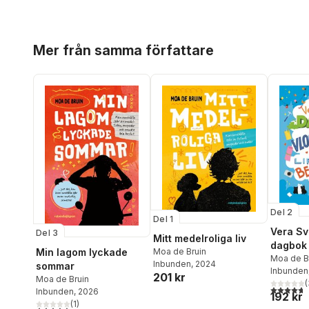
Hoppa över listan
Mer från samma författare
Del 2
Del 1
Vera S
Del 3
Mitt medelroliga liv
dagbok 
Min lagom lyckade
Moa de Bruin
vloggst
Moa de B
Inbunden
, 2024
sommar
Inbunden
lifehac
201 kr
Moa de Bruin
(
4,7
utav 5 
Inbunden
, 2026
192 kr
(
1
)
5,0
utav 5 stjärnor. Totalt antal röster: