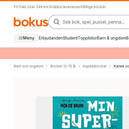
Fri frakt över 249 kr
•
Snabba leveranser
•
Billiga böcker
Sök bok, spel, pussel, penna...
Meny
Erbjudanden
Student
Topplistor
Barn & ungdom
B
Barn och ungdom
Böcker 12-15 år
Kapitelböcker
Kärlek oc