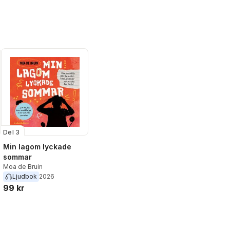
Del 3
Min lagom lyckade
sommar
Moa de Bruin
Ljudbok
2026
al röster:
99 kr