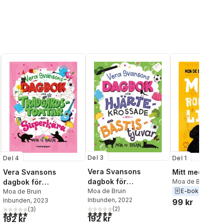
Del 3
Del 4
Del 1
Vera Svansons
Vera Svansons
Mitt medelrolig
dagbok för
dagbok för
Moa de Bruin
hjärtekrossade och
Moa de Bruin
E-bok
2024
trädgårdstomtar och
Moa de Bruin
Inbunden
, 2022
Inbunden
, 2023
bästistjuvar
99 kr
superkära
(
2
)
al röster:
(
3
)
5,0
utav 5 stjärnor. Totalt antal röster:
5,0
utav 5 stjärnor. Totalt antal röster:
192 kr
192 kr