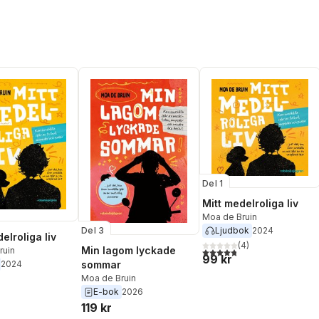
Del 1
Mitt medelroliga liv
Moa de Bruin
Ljudbok
2024
Del 3
elroliga liv
(
4
)
Min lagom lyckade
ruin
4,8
utav 5 stjärnor. Totalt ant
99 kr
2024
sommar
Moa de Bruin
E-bok
2026
119 kr