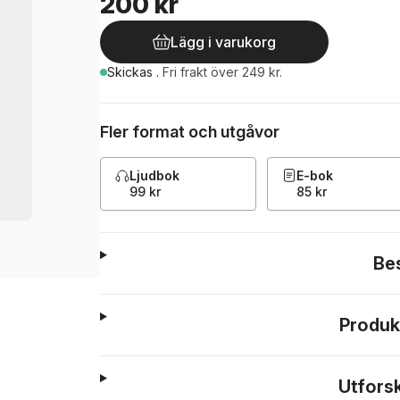
200 kr
Lägg i varukorg
Skickas
.
Fri frakt över 249 kr.
Fler format och utgåvor
Ljudbok
E-bok
99 kr
85 kr
Be
Produk
Utfors