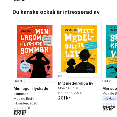
Hoppa över listan
Du kanske också är intresserad av
Del 1
Del 3
Del 2
Mitt medelroliga liv
Min lagom lyckade
Min sup
Moa de Bruin
Inbunden
, 2024
sommar
Moa de B
201 kr
E-bok
Moa de Bruin
Inbunden
, 2026
(
5,0
utav 5 
(
1
)
85 kr
5,0
utav 5 stjärnor. Totalt antal röster:
189 kr