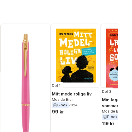
Del 1
Del 3
Mitt medelroliga liv
Min lagom lyc
Moa de Bruin
al röster:
E-bok
2024
sommar
99 kr
Moa de Bruin
E-bok
2026
119 kr