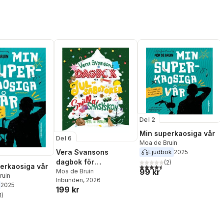
Del 2
Min superkaosiga vår
Del 6
Moa de Bruin
Vera Svansons
Ljudbok
2025
dagbok för
(
2
)
erkaosiga vår
4,5
utav 5 stjärnor. Totalt ant
99 kr
julsabotörer och
Moa de Bruin
ruin
Inbunden
, 2026
snälla småsyskon
2025
199 kr
1
)
stjärnor. Totalt antal röster: