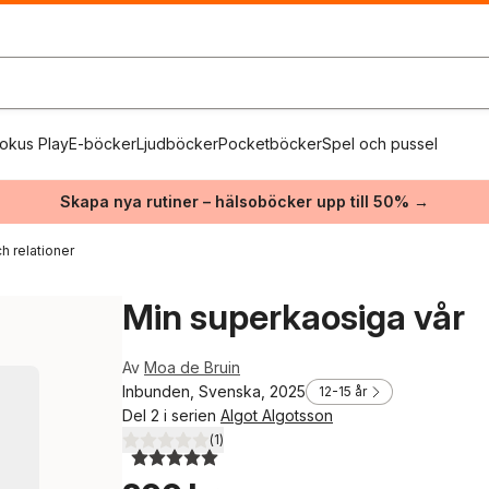
okus Play
E-böcker
Ljudböcker
Pocketböcker
Spel och pussel
Skapa nya rutiner – hälsoböcker upp till 50% →
h relationer
Min superkaosiga vår
Av
Moa de Bruin
Inbunden, Svenska, 2025
12-15 år
Del 2 i serien
Algot Algotsson
(
1
)
5,0
utav 5 stjärnor. Totalt antal röster: