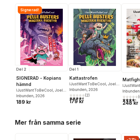
Signerad!
Del 2
Del 1
SIGNERAD - Kopians
Kattastrofen
Matfigh
hämnd
IJustWantToBeCool
,
Joel
IJustWan
Adolphson
Inbunden
, 2026
,
Emil Ejdemo
IJustWantToBeCool
,
Joel
Adolphs
Inbunden
Beer
,
Victor Beer
(
2
)
Adolphson
Inbunden
, 2026
,
Emil Ejdemo
Victor Be
(
4,5
utav 5 stjärnor. Totalt antal röster:
4,3
utav 5 
179 kr
189 kr
Beer
,
Victor Beer
248 kr
Hoppa över listan
Mer från samma serie
-21%