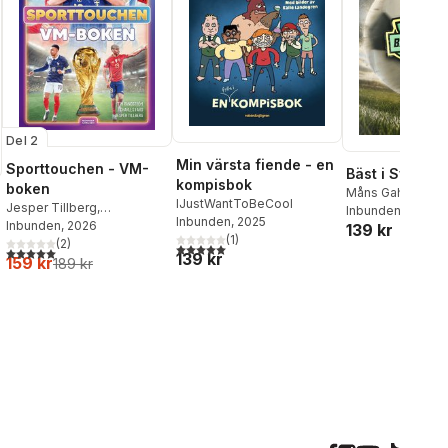
Del 2
Min värsta fiende - en
Sporttouchen - VM-
Bäst i Sverige
kompisbok
boken
Måns Gahrton
IJustWantToBeCool
Jesper Tillberg
,
Inbunden
, 2026
Inbunden
, 2025
Sporttouchen
Inbunden
, 2026
,
Tim
139 kr
(
1
)
Rangström
(
2
)
,
Charles Faro
5,0
utav 5 stjärnor. Totalt antal röster:
5,0
utav 5 stjärnor. Totalt antal röster:
139 kr
159 kr
189 kr
al röster: