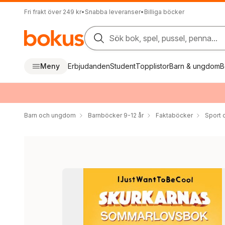
Fri frakt över 249 kr
•
Snabba leveranser
•
Billiga böcker
Sök bok, spel, pussel, penna...
Meny
Erbjudanden
Student
Topplistor
Barn & ungdom
B
Barn och ungdom
Barnböcker 9-12 år
Faktaböcker
Sport o