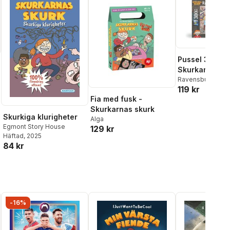
Pussel 300 bit
Skurkarnas S
Ravensburger
119 kr
Fia med fusk -
al röster:
Skurkarnas skurk
Skurkiga klurigheter
Alga
Egmont Story House
129 kr
Häftad
, 2025
84 kr
-16%