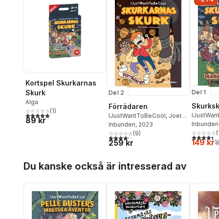
Kortspel Skurkarnas
Del 1
Skurk
Del 2
Alga
Skurksk
Förrädaren
(
1
)
5,0
utav 5 stjärnor. Totalt antal röster:
IJustWan
IJustWantToBeCool
,
Joel
89 kr
Beer
Inbunden
,
Emi
Adolphson
Inbunden
, 2023
,
Emil Ejdemo
Joel Ado
(
Beer
,
Victor Beer
(
9
)
4,4
utav 5 
4,2
utav 5 stjärnor. Totalt antal röster:
149 kr
259 kr
1
Hoppa över listan
Du kanske också är intresserad av