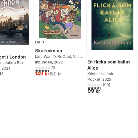
Del 1
Skurkskolan
IJustWantToBeCool
,
Victor
et i London
En flicka som kallas
Beer
Inbunden
,
Emil Ejdemo Beer
, 2022
,
xt
,
Jakob Blixt
Joel Adolphson
(
15
)
Alice
, 2021
4,4
utav 5 stjärnor. Totalt antal röster:
149 kr
189 kr
13
)
Kristin Hannah
stjärnor. Totalt antal röster:
Pocket
, 2025
(
99
)
4,3
utav 5 stjärnor. Totalt ant
99 kr