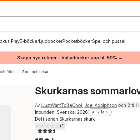
okus Play
E-böcker
Ljudböcker
Pocketböcker
Spel och pussel
Skapa nya rutiner – hälsoböcker upp till 50% →
ch fritid
Spel och lekar
Skurkarnas sommarlo
Av
IJustWantToBeCool
,
Joel Adolphson
och 2 till
Inbunden, Svenska, 2026
9-12 år
Del i serien
Skurkarnas skurk
(
2
)
3,5
utav 5 stjärnor. Totalt antal röster: