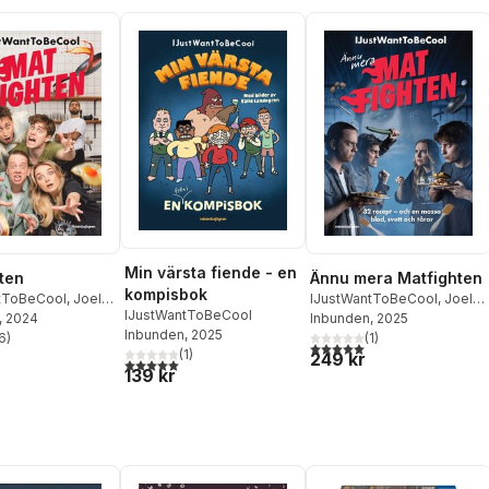
Min värsta fiende - en
ten
Ännu mera Matfighten
kompisbok
tToBeCool
,
Joel
IJustWantToBeCool
,
Joel
IJustWantToBeCool
on
, 2024
,
Emil Beer
,
Adolphson
Inbunden
, 2025
,
Emil Ejdemo
Inbunden
, 2025
er
6
)
Beer
,
Victor Beer
(
1
)
stjärnor. Totalt antal röster:
5,0
utav 5 stjärnor. Totalt ant
(
1
)
249 kr
5,0
utav 5 stjärnor. Totalt antal röster:
139 kr