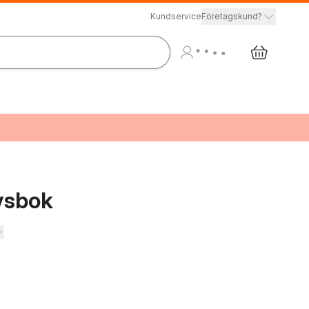
Kundservice
Företagskund?
vsbok