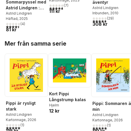
Kartonnage
, 2023
Sommarpyssel med
äventyr
(
7
)
Astrid Lindgren :
4,7
utav 5 stjärnor. Totalt antal röster:
Astrid Lindgren
111 kr
Inbunden
, 2010
med klistermärken
Astrid Lindgren
(
29
)
Häftad
, 2025
4,7
utav 5 stjärnor. Tota
308 kr
(
4
)
4,5
utav 5 stjärnor. Totalt antal röster:
81 kr
Hoppa över listan
Mer från samma serie
Kort Pippi
Långstrump kalas
Pippi är rysligt
Pippi: Sommaren ä
Hjelm
stark
min
12 kr
Astrid Lindgren
Astrid Lindgren
Kartonnage
, 2026
Kartonnage
, 2026
(
1
)
(
1
)
5,0
utav 5 stjärnor. Totalt antal röster:
5,0
utav 5 stjärnor. Tota
119 kr
119 kr