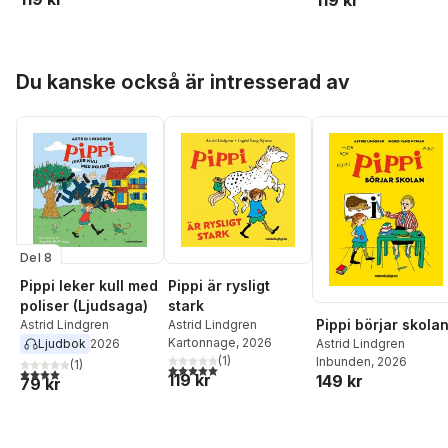
Hoppa över listan
Du kanske också är intresserad av
Del 8
Pippi leker kull med
Pippi är rysligt
poliser (Ljudsaga)
stark
Pippi börjar skola
Astrid Lindgren
Astrid Lindgren
Kartonnage
, 2026
Ljudbok
2026
Astrid Lindgren
(
1
)
Inbunden
, 2026
(
1
)
5,0
utav 5 stjärnor. Totalt antal röster:
4,0
utav 5 stjärnor. Totalt antal röster:
119 kr
149 kr
79 kr