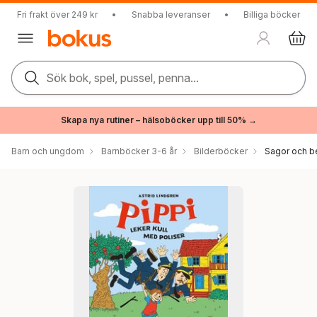
Fri frakt över 249 kr
•
Snabba leveranser
•
Billiga böcker
Sök bok, spel, pussel, penna...
Skapa nya rutiner – hälsoböcker upp till 50% →
Barn och ungdom
Barnböcker 3-6 år
Bilderböcker
Sagor och be