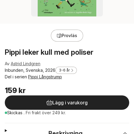
Provläs
Pippi leker kull med poliser
Av
Astrid Lindgren
Inbunden, Svenska, 2026
3-6 år
Del i serien
Pippi Långstrump
159 kr
Lägg i varukorg
Skickas
.
Fri frakt över 249 kr.
Beskrivning