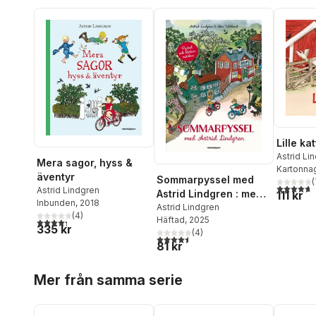
Lille kat
Astrid Li
Mera sagor, hyss &
Kartonna
äventyr
Sommarpyssel med
(
4,7
utav 5 
Astrid Lindgren
Astrid Lindgren : med
111 kr
Inbunden
, 2018
klistermärken
Astrid Lindgren
(
4
)
Häftad
, 2025
4,3
utav 5 stjärnor. Totalt antal röster:
335 kr
(
4
)
4,5
utav 5 stjärnor. Totalt antal röster:
81 kr
Hoppa över listan
Mer från samma serie