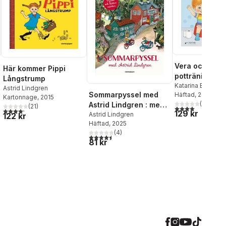
Vera och Ville
Här kommer Pippi
potträningska
Långstrump
Bli blöjfri!
Katarina Ekstedt
Astrid Lindgren
Sommarpyssel med
Häftad
, 2025
Kartonnage
, 2015
al röster:
(
1
)
Astrid Lindgren : med
(
21
)
4,0
utav 5 stjärnor
4,2
utav 5 stjärnor. Totalt antal röster:
129 kr
klistermärken
Astrid Lindgren
122 kr
Häftad
, 2025
(
4
)
4,5
utav 5 stjärnor. Totalt antal röster:
81 kr