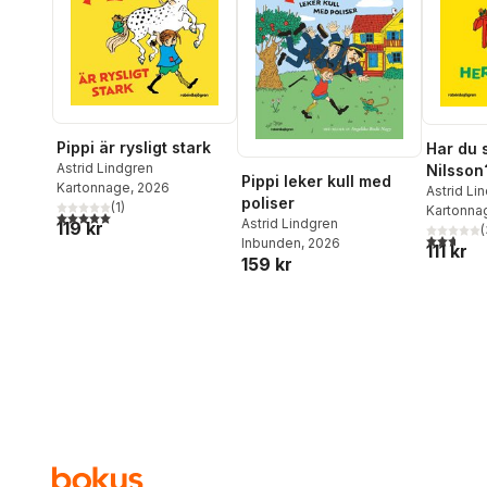
Pippi är rysligt stark
Har du s
Astrid Lindgren
Nilsson
Pippi leker kull med
Kartonnage
, 2026
Astrid Li
poliser
(
1
)
Kartonna
5,0
utav 5 stjärnor. Totalt antal röster:
Astrid Lindgren
119 kr
(
2,7
utav 5 
Inbunden
, 2026
111 kr
159 kr