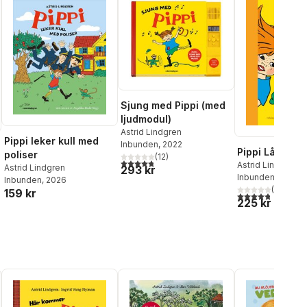
Sjung med Pippi (med
ljudmodul)
Astrid Lindgren
Pippi leker kull med
Inbunden
, 2022
Pippi Långstr
poliser
(
12
)
4,8
utav 5 stjärnor. Totalt antal röster:
Astrid Lindgren
Astrid Lindgren
293 kr
Inbunden
, 2020
Inbunden
, 2026
(
4
)
159 kr
4,8
utav 5 stjärnor
225 kr
al röster: