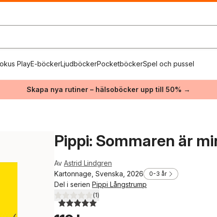
okus Play
E-böcker
Ljudböcker
Pocketböcker
Spel och pussel
Skapa nya rutiner – hälsoböcker upp till 50% →
Pippi: Sommaren är mi
Av
Astrid Lindgren
Kartonnage, Svenska, 2026
0-3 år
Del i serien
Pippi Långstrump
(
1
)
5,0
utav 5 stjärnor. Totalt antal röster: