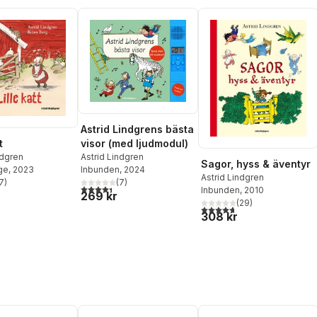
Astrid Lindgrens bästa
t
visor (med ljudmodul)
ndgren
Astrid Lindgren
Sagor, hyss & äventyr
ge
, 2023
Inbunden
, 2024
Astrid Lindgren
7
)
(
7
)
stjärnor. Totalt antal röster:
4,4
utav 5 stjärnor. Totalt antal röster:
Inbunden
, 2010
269 kr
(
29
)
4,7
utav 5 stjärnor. Totalt ant
308 kr