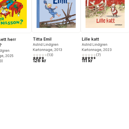
Titta Emil
Lille katt
ett herr
Astrid Lindgren
Astrid Lindgren
?
Kartonnage
, 2013
Kartonnage
, 2023
ndgren
(
13
)
(
7
)
ge
, 2025
3,8
utav 5 stjärnor. Totalt antal röster:
4,7
utav 5 stjärnor. Totalt ant
126 kr
111 kr
3
)
stjärnor. Totalt antal röster: