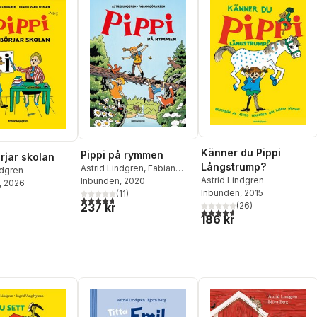
Känner du Pippi
Pippi på rymmen
rjar skolan
Långstrump?
Astrid Lindgren
,
Fabian
ndgren
Astrid Lindgren
Göranson
Inbunden
, 2020
, 2026
Inbunden
, 2015
(
11
)
4,7
utav 5 stjärnor. Totalt antal röster:
237 kr
(
26
)
4,7
utav 5 stjärnor. Totalt ant
186 kr