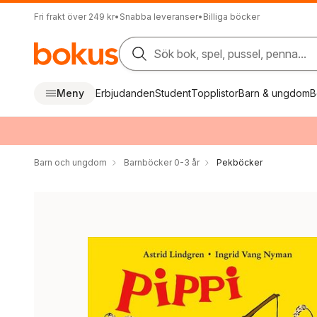
Fri frakt över 249 kr
•
Snabba leveranser
•
Billiga böcker
Sök bok, spel, pussel, penna...
Meny
Erbjudanden
Student
Topplistor
Barn & ungdom
B
Barn och ungdom
Barnböcker 0-3 år
Pekböcker