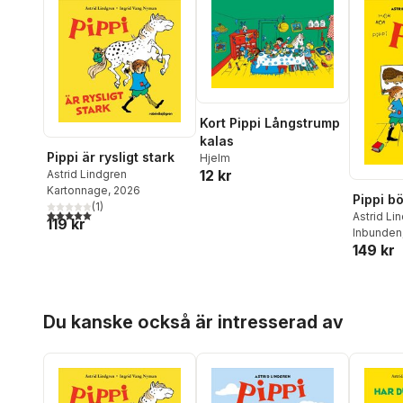
Kort Pippi Långstrump
kalas
Pippi är rysligt stark
Hjelm
12 kr
Astrid Lindgren
Kartonnage
, 2026
Pippi bö
(
1
)
5,0
utav 5 stjärnor. Totalt antal röster:
Astrid Li
119 kr
Inbunden
149 kr
Hoppa över listan
Du kanske också är intresserad av